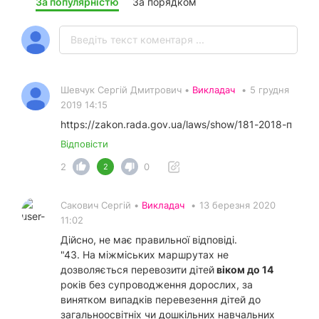
За популярністю
За порядком
Шевчук Сергій Дмитрович •
Викладач
•
5 грудня
2019 14:15
https://zakon.rada.gov.ua/laws/show/181-2018-п
Відповісти
2
0
2
Сакович Сергій •
Викладач
•
13 березня 2020
11:02
Дійсно, не має правильної відповіді.
"43. На міжміських маршрутах не
дозволяється перевозити дітей
віком до 14
років без супроводження дорослих, за
винятком випадків перевезення дітей до
загальноосвітніх чи дошкільних навчальних