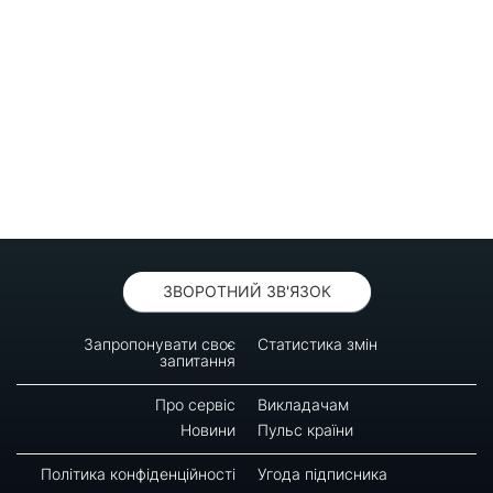
ЗВОРОТНИЙ ЗВ'ЯЗОК
Запропонувати своє
Статистика змін
запитання
Про сервіс
Викладачам
Новини
Пульс країни
Політика конфіденційності
Угода підписника