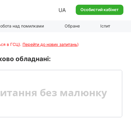
UA
Особистий кабінет
обота над помилками
Обране
Іспит
ься в ГСЦ).
Перейти до нових запитань
)
ково обладнані: