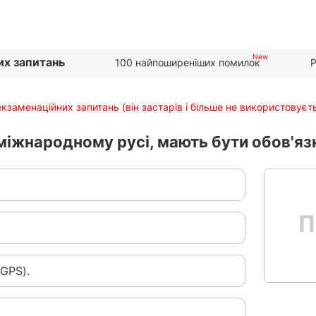
их запитань
100 найпоширеніших помилок
Р
екзаменаційних запитань (він застарів і більше не використовуєт
 міжнародному русі, мають бути обов'яз
GPS).