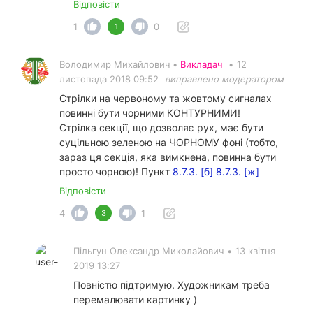
Відповісти
1
0
1
Володимир Михайлович •
Викладач
•
12
листопада 2018 09:52
виправлено модератором
Стрілки на червоному та жовтому сигналах
повинні бути чорними КОНТУРНИМИ!
Стрілка секції, що дозволяє рух, має бути
суцільною зеленою на ЧОРНОМУ фоні (тобто,
зараз ця секція, яка вимкнена, повинна бути
просто чорною)! Пункт
8.7.3. [б]
8.7.3. [ж]
Відповісти
4
1
3
Пільгун Олександр Миколайович
•
13 квітня
2019 13:27
Повністю підтримую. Художникам треба
перемалювати картинку )