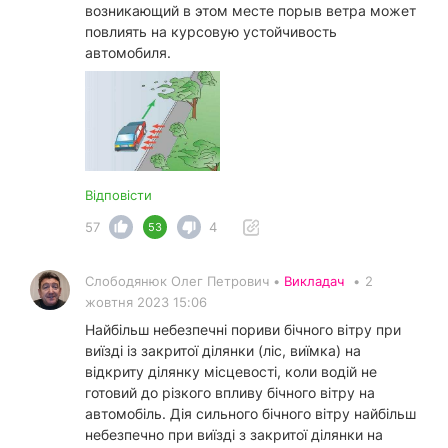
возникающий в этом месте порыв ветра может
повлиять на курсовую устойчивость
автомобиля.
Відповісти
57
4
53
Слободянюк Олег Петрович •
Викладач
•
2
жовтня 2023 15:06
Найбільш небезпечні пориви бічного вітру при
виїзді із закритої ділянки (ліс, виїмка) на
відкриту ділянку місцевості, коли водій не
готовий до різкого впливу бічного вітру на
автомобіль. Дія сильного бічного вітру найбільш
небезпечно при виїзді з закритої ділянки на