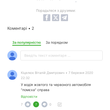
Порадьтеся з друзями:
Коментарі • 2
За популярністю
За порядком
Кiцелюк Вiталiй Дмитрович
•
7 березня 2020
22:32
У водія жовтого та червоного автомобіля
"помєха" справа
Відповісти
7
0
7