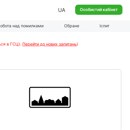
UA
Особистий кабінет
обота над помилками
Обране
Іспит
ься в ГСЦ).
Перейти до нових запитань
)