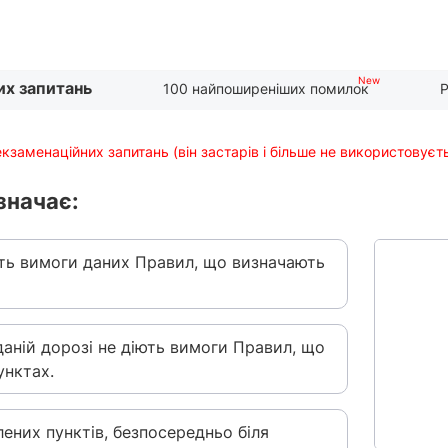
их запитань
100 найпоширеніших помилок
Р
екзаменаційних запитань (він застарів і більше не використовуєт
значає:
ють вимоги даних Правил, що визначають
даній дорозі не діють вимоги Правил, що
унктах.
ених пунктів, безпосередньо біля