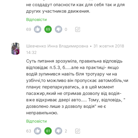
не создадут опасности как для себя так и для
других участников движения.
Відповісти
69
0
69
Шевченко Инна Владимировна
•
31 жовтня 2018
14:32
Суть питання зрозуміла, правильна відповідь
відповідає п.5.3, б.....але на практиці- якщо
водій зупинився навіть біля тротуару чи на
узбіччі,то можливо він пропускає автомобіль,чи
планує перепаркуватись, а в цей момент
пасажир,який не отримав дозволу від водія-
вже відкриває двері авто..... Тому, відповідь, "
дозволено лише з дозволу водія" не є
неправильною.
Відповісти
63
2
61