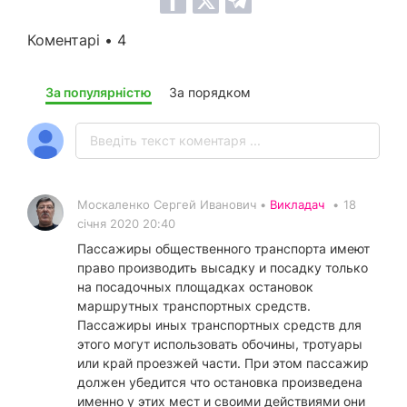
Коментарі • 4
За популярністю
За порядком
Москаленко Сергей Иванович •
Викладач
•
18
січня 2020 20:40
Пассажиры общественного транспорта имеют
право производить высадку и посадку только
на посадочных площадках остановок
маршрутных транспортных средств.
Пассажиры иных транспортных средств для
этого могут использовать обочины, тротуары
или край проезжей части. При этом пассажир
должен убедится что остановка произведена
именно у этих мест и своими действиями они