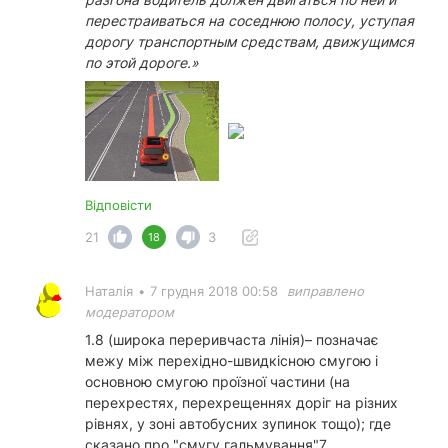
перестраиваться на соседнюю полосу, уступая
дорогу транспортным средствам, движущимся
по этой дороге.»
Відповісти
21
3
18
Наталія
•
7 грудня 2018 00:58
виправлено
модератором
1.8 (широка переривчаста лінія)– позначає
межу між перехідно-швидкісною смугою і
основною смугою проїзної частини (на
перехрестях, перехрещеннях доріг на різних
рівнях, у зоні автобусних зупинок тощо); где
сказано про "смугу гальмування"7