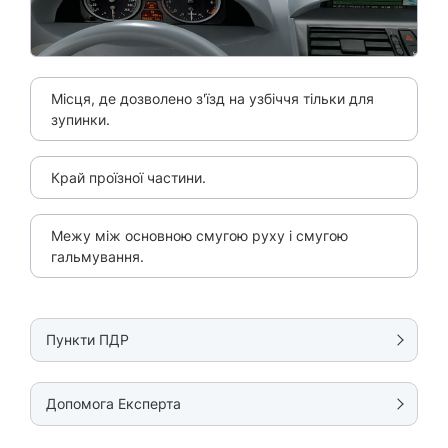
Місця, де дозволено з'їзд на узбіччя тільки для
зупинки.
Край проїзної частини.
Межу між основною смугою руху і смугою
гальмування.
Пункти ПДР
Допомога Експерта