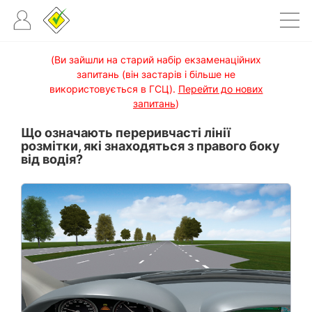
(Ви зайшли на старий набір екзаменаційних
запитань (він застарів і більше не
використовується в ГСЦ).
Перейти до нових
запитань
)
Що означають переривчасті лінії
розмітки, які знаходяться з правого боку
від водія?