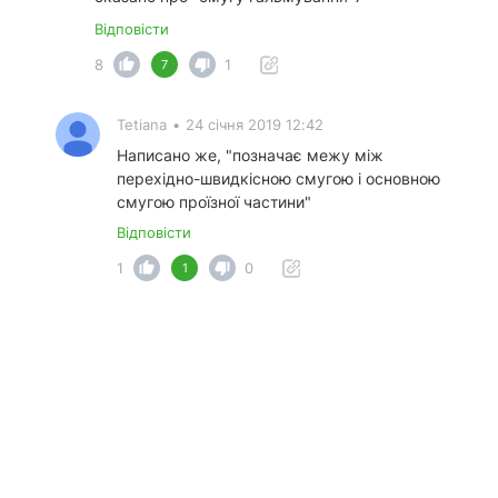
Відповісти
8
1
7
Tetiana
•
24 січня 2019 12:42
Написано же, "позначає межу між
перехідно-швидкісною смугою і основною
смугою проїзної частини"
Відповісти
1
0
1