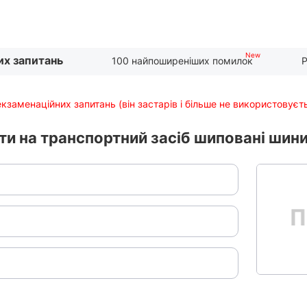
их запитань
100 найпоширеніших помилок
Р
екзаменаційних запитань (він застарів і більше не використовуєт
и на транспортний засіб шиповані шин