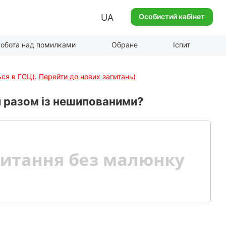
UA
Особистий кабінет
обота над помилками
Обране
Іспит
ься в ГСЦ).
Перейти до нових запитань
)
и разом із нешипованими?