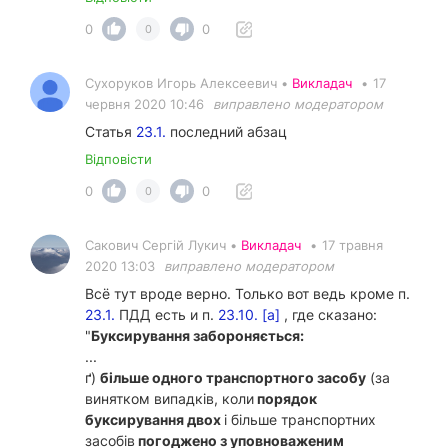
0
0
0
Сухоруков Игорь Алексеевич •
Викладач
•
17
червня 2020 10:46
виправлено модератором
Статья
23.1.
последний абзац
Відповісти
0
0
0
Сакович Сергій Лукич •
Викладач
•
17 травня
2020 13:03
виправлено модератором
Всё тут вроде верно. Только вот ведь кроме п.
23.1.
ПДД есть и п.
23.10. [а]
, где сказано:
"
Буксирування забороняється:
...
ґ)
більше одного транспортного засобу
(за
винятком випадків, коли
порядок
буксирування
двох
і більше транспортних
засобів
погоджено з уповноваженим