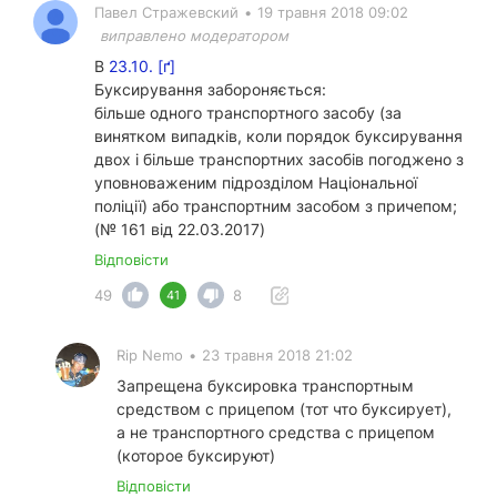
Павел Стражевский
•
19 травня 2018 09:02
виправлено модератором
В
23.10. [ґ]
Буксирування забороняється:
більше одного транспортного засобу (за
винятком випадків, коли порядок буксирування
двох і більше транспортних засобів погоджено з
уповноваженим підрозділом Національної
поліції) або транспортним засобом з причепом;
(№ 161 від 22.03.2017)
Відповісти
49
8
41
Rip Nemo
•
23 травня 2018 21:02
Запрещена буксировка транспортным
средством с прицепом (тот что буксирует),
а не транспортного средства с прицепом
(которое буксируют)
Відповісти