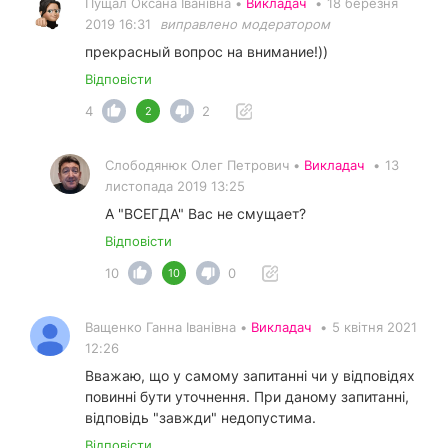
Пущал Оксана Іванівна •
Викладач
•
18 березня
2019 16:31
виправлено модератором
прекрасный вопрос на внимание!))
Відповісти
4
2
2
Слободянюк Олег Петрович •
Викладач
•
13
листопада 2019 13:25
А "ВСЕГДА" Вас не смущает?
Відповісти
10
0
10
Ващенко Ганна Іванівна •
Викладач
•
5 квітня 2021
12:26
Вважаю, що у самому запитанні чи у відповідях
повинні бути уточнення. При даному запитанні,
відповідь "завжди" недопустима.
Відповісти