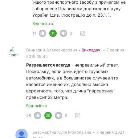
іншого транспортного засобу з причепом не
заборонене Правилами дорожнього руху
України (див. ілюстрацію до п.
23.1.
).
Відповісти
11
0
11
Геннадий Александрович •
Викладач
•
7 серпня
2019 09:45
Разрешается всегда
- неправильный ответ.
Поскольку, если речь идет о грузовых
автомобилях, а в большинстве случаев это
касается именно их, довольно высока
вероятность того, что длина "паровозика"
превысит 22 метра.
Відповісти
28
8
20
Безсмертна Юлія Миколаївна
•
7 червня 2021