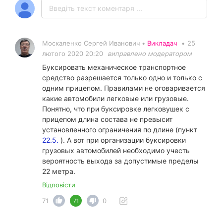
Москаленко Сергей Иванович •
Викладач
•
25
лютого 2020 20:20
виправлено модератором
Буксировать механическое транспортное
средство разрешается только одно и только с
одним прицепом. Правилами не оговаривается
какие автомобили легковые или грузовые.
Понятно, что при буксировке легковушек с
прицепом длина состава не превысит
установленного ограничения по длине (пункт
22.5.
). А вот при организации буксировки
грузовых автомобилей необходимо учесть
вероятность выхода за допустимые пределы
22 метра.
Відповісти
71
0
71