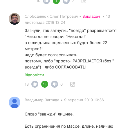
10
7
3
Слободянюк Олег Петрович •
Викладач
•
13
листопада 2019 13:24
Загнули, так загнули.. "всегда" разрешается?!
"Никогда не говори: "Никогда!"
а если длина сцепленных будет более 22
метров?!
надо будет согласовывать!
поэтому, либо "просто- РАЗРЕШАЕТСЯ (без "
всегда") , либо СОГЛАСОВАТЬ!
Відповісти
13
0
13
Владимир Загляда
•
9 вересня 2019 10:36
Слово "завжди" лишнее.
Есть ограничения по массе, длине, наличию