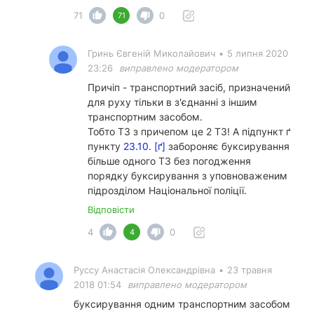
71
0
71
Гринь Євгеній Миколайович
•
5 липня 2020
23:26
виправлено модератором
Причіп - транспортний засіб, призначений
для руху тільки в з'єднанні з іншим
транспортним засобом.
Тобто ТЗ з причепом це 2 ТЗ! А підпункт ґ
пункту
23.10. [ґ]
забороняє буксирування
більше одного ТЗ без погодження
порядку буксирування з уповноваженим
підрозділом Національної поліції.
Відповісти
4
0
4
Руссу Анастасія Олександрівна
•
23 травня
2018 01:54
виправлено модератором
буксирування одним транспортним засобом