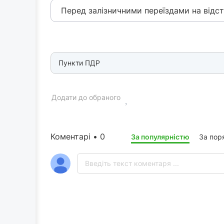
Перед залізничними переїздами на відста
Пункти ПДР
Додати до обраного
Коментарі • 0
За популярністю
За пор