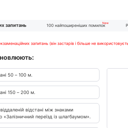
их запитань
100 найпоширеніших помилок
Р
екзаменаційних запитань (він застарів і більше не використовуєт
ановлюють:
ні 50 – 100 м.
ні 150 – 200 м.
віддаленій відстані між знаками
о «Залізничний переїзд із шлагбаумом».