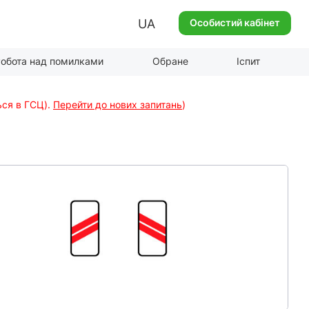
UA
Особистий кабінет
обота над помилками
Обране
Іспит
ься в ГСЦ).
Перейти до нових запитань
)