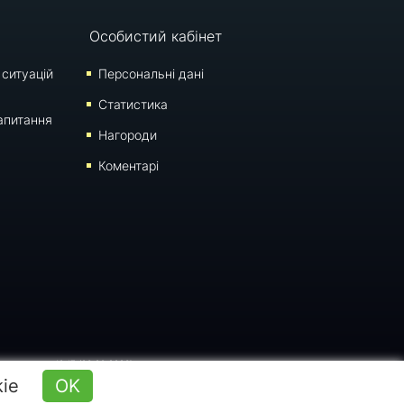
Особистий кабінет
 ситуацій
Персональні дані
Статистика
апитання
Нагороди
Коментарі
оновлення: 10:17 (06.08.2026)
kie
OK