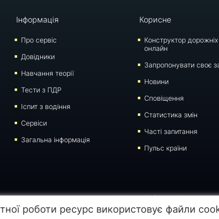
Інформація
Корисне
Про сервіс
Конструктор дорожніх
онлайн
Довідники
Запропонувати своє з
Навчання теорії
Новини
Тести з ПДР
Сповіщення
Iспит з водіння
Статистика змін
Сервіси
Часті запитання
Загальна інформація
Пульс країни
 сторінки для відтворення, переносу на інші носії інформації заборонено. Час останнього 
тної роботи ресурс використовує файли coo