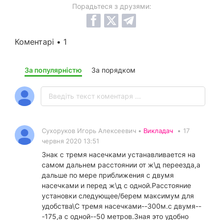
Порадьтеся з друзями:
Коментарі • 1
За популярністю
За порядком
Сухоруков Игорь Алексеевич •
Викладач
•
17
червня 2020 13:51
Знак с тремя насечками устанавливается на
самом дальнем расстоянии от ж\д переезда,а
дальше по мере приближения с двумя
насечками и перед ж\д с одной.Расстояние
установки следующее/берем максимум для
удобства\С тремя насечками--300м.с двумя--
-175,а с одной--50 метров.Зная это удобно