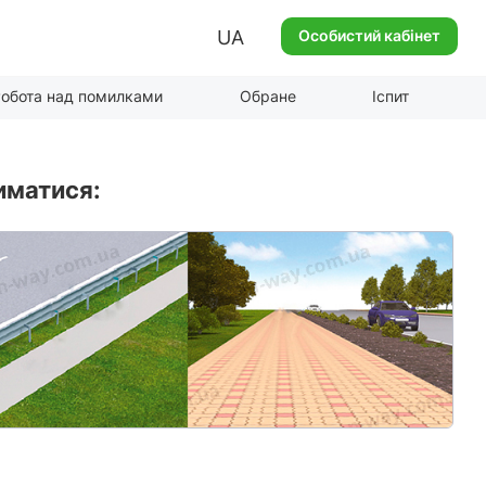
UA
Особистий кабінет
обота над помилками
Обране
Іспит
иматися: