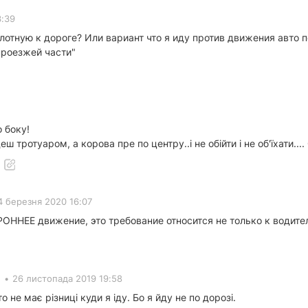
3:39
вплотную к дороге? Или вариант что я иду против движения авто
проезжей части"
о боку!
еш тротуаром, а корова пре по центру..і не обійти і не об'їхати...
4 березня 2020 16:07
ННЕЕ движение, это требование относится не только к водител
•
26 листопада 2019 19:58
то не має різниці куди я іду. Бо я йду не по дорозі.