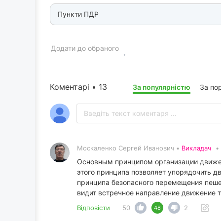
Пункти ПДР
Додати до обраного
Коментарі • 13
За популярністю
За по
Москаленко Сергей Иванович •
Викладач
•
Основным принципом организации движен
этого принципа позволяет упорядочить д
принципа безопасного перемещения пешех
видит встречное направление движение т
Відповісти
50
2
48