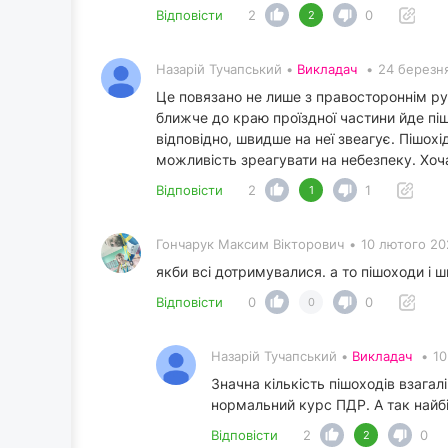
Відповісти
2
0
2
Назарій Тучапський •
Викладач
•
24 березня
Це повязано не лише з правостороннім ру
ближче до краю проїздної частини йде піш
відповідно, швидше на неї звеагує. Пішохі
можливість зреагувати на небезпеку. Хоч
Відповісти
2
1
1
Гончарук Максим Вікторович
•
10 лютого 20
якби всі дотримувалися. а то пішоходи і 
Відповісти
0
0
0
Назарій Тучапський •
Викладач
•
10
Значна кількість пішоходів взага
нормальний курс ПДР. А так найбі
Відповісти
2
0
2