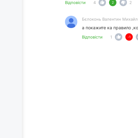
Відповісти
4
2
2
Бєлоконь Валентин Михайл
а покажите ка правило ,к
Відповісти
1
-1