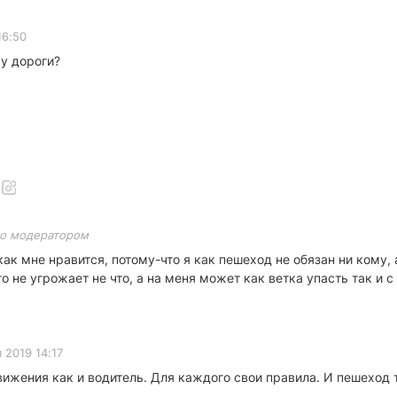
16:50
ку дороги?
о модератором
 как мне нравится, потому-что я как пешеход не обязан ни кому
о не угрожает не что, а на меня может как ветка упасть так и 
 2019 14:17
ижения как и водитель. Для каждого свои правила. И пешеход