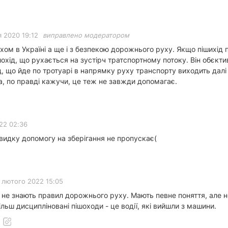
 2020 19:12
виправлено модератором
хом в Україні а ще і з безпекою дорожнього руху. Якщо пішихід 
охід, що рухається на зустірч тратспортному потоку. Він обєкти
д, що йде по тротуарі в напрямку руху транспорту виходить далі 
а, по правді кажучи, це теж не завжди допомагає.
22 02:36
швидку допомогу на зберігання не пропускає(
 лютого 2022 15:05
лі не знають правил дорожнього руху. Мають певне поняття, але
льш дисципліновані пішоходи - це водії, які вийшли з машини.