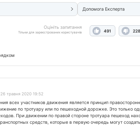
Допомога Експерта
Оцініть запитання
491
22
Тільки для зареєстрованих користувачів
рядком
26 травня 2020 19:52
ия всех участников движения является принцип правосторонне
вижение по тротуару или по пешеходной дорожке. Это только о
одов. При движении по правой стороне тротуара пешеход нахо
ранспортных средств, которые в первую очередь могут создать