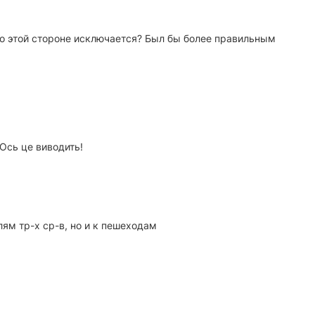
 по этой стороне исключается? Был бы более правильным
. Ось це виводить!
ям тр-х ср-в, но и к пешеходам