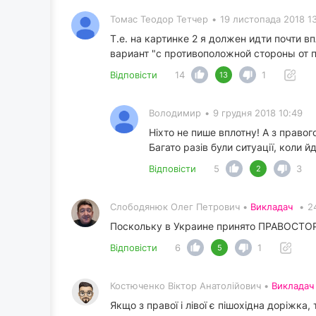
Томас Теодор Тетчер
•
19 листопада 2018 1
Т.е. на картинке 2 я должен идти почти 
вариант "с противоположной стороны от 
Відповісти
14
1
13
Володимир
•
9 грудня 2018 10:49
Ніхто не пише вплотну! А з правог
Багато разів були ситуації, коли йд
Відповісти
5
3
2
Слободянюк Олег Петрович •
Викладач
•
2
Поскольку в Украине принято ПРАВОСТОРО
Відповісти
6
1
5
Костюченко Віктор Анатолійович •
Викладач
Якщо з правої і лівої є пішохідна доріжка, 