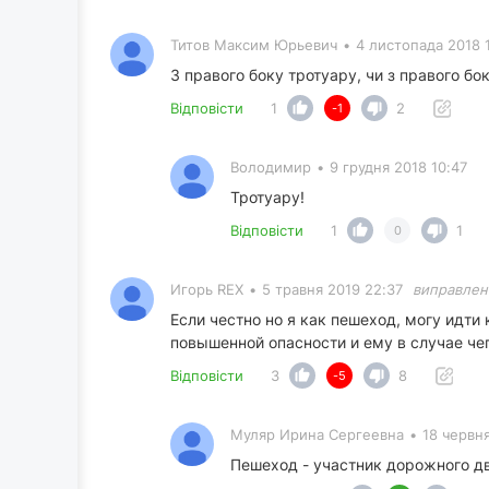
Титов Максим Юрьевич
•
4 листопада 2018 
З правого боку тротуару, чи з правого бо
Відповісти
1
2
-1
Володимир
•
9 грудня 2018 10:47
Тротуару!
Відповісти
1
1
0
Игорь REX
•
5 травня 2019 22:37
виправлен
Если честно но я как пешеход, могу идти
повышенной опасности и ему в случае чег
Відповісти
3
8
-5
Муляр Ирина Сергеевна
•
18 червня
Пешеход - участник дорожного дв