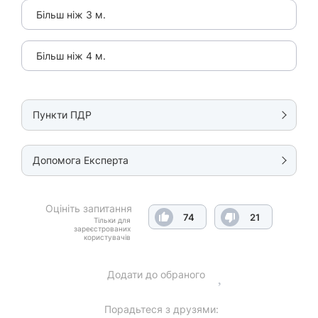
Більш ніж 3 м.
Більш ніж 4 м.
Пункти ПДР
Допомога Експерта
Оцініть запитання
74
21
Тільки для
зареєстрованих
користувачів
Додати до обраного
Порадьтеся з друзями: