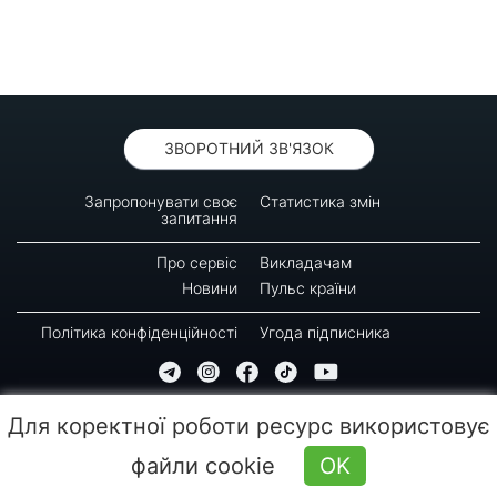
ЗВОРОТНИЙ ЗВ'ЯЗОК
Запропонувати своє
Статистика змін
запитання
Про сервіс
Викладачам
Новини
Пульс країни
Політика конфіденційності
Угода підписника
© 2016-2026 GREEN-WAY
Для коректної роботи ресурс використовує
Копіювання, передрук або використання матеріалів цієї сторінки для відтворення,
переносу на інші носії інформації заборонено. Час останнього оновлення: 10:17
файли cookie
OK
(06.08.2026)