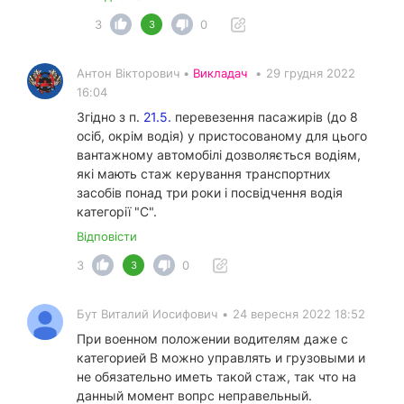
3
0
3
Антон Вікторович •
Викладач
•
29 грудня 2022
16:04
Згідно з п.
21.5.
перевезення пасажирів (до 8
осіб, окрім водія) у пристосованому для цього
вантажному автомобілі дозволяється водіям,
які мають стаж керування транспортних
засобів понад три роки і посвідчення водія
категорії "С".
Відповісти
3
0
3
Бут Виталий Иосифович
•
24 вересня 2022 18:52
При военном положении водителям даже с
категорией В можно управлять и грузовыми и
не обязательно иметь такой стаж, так что на
данный момент вопрс неправельный.