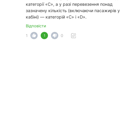
категорії «C», а у разі перевезення понад
зазначену кількість (включаючи пасажирів у
кабіні) — категорій «C» і «D».
Відповісти
1
0
1