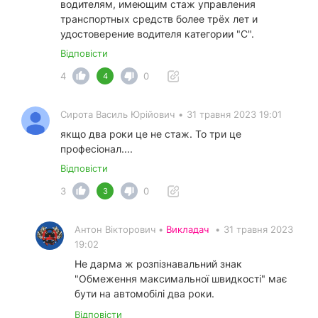
водителям, имеющим стаж управления
транспортных средств более трёх лет и
удостоверение водителя категории "С".
Відповісти
4
0
4
Сирота Василь Юрійович
•
31 травня 2023 19:01
якщо два роки це не стаж. То три це
професіонал....
Відповісти
3
0
3
Антон Вікторович •
Викладач
•
31 травня 2023
19:02
Не дарма ж розпізнавальний знак
"Обмеження максимальної швидкості" має
бути на автомобілі два роки.
Відповісти