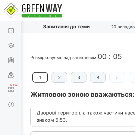
Запитання до теми
20 випадко
00
:
06
Розмірковуємо над запитанням
1
2
3
4
5
Житловою зоною вважаються:
Дворові території, а також частини нас
знаком 5.53.