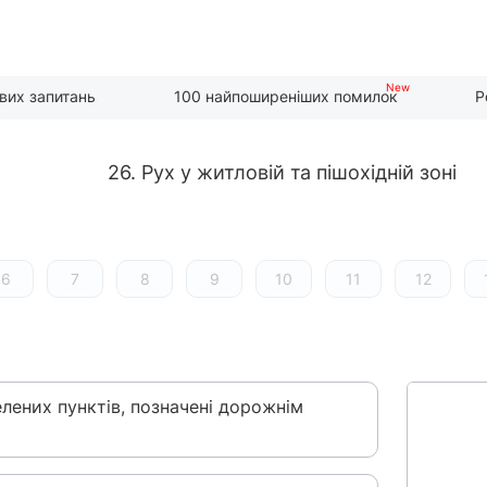
вих запитань
100 найпоширеніших помилок
Р
26. Рух у житловій та пішохідній зоні
6
7
8
9
10
11
12
елених пунктів, позначені дорожнім