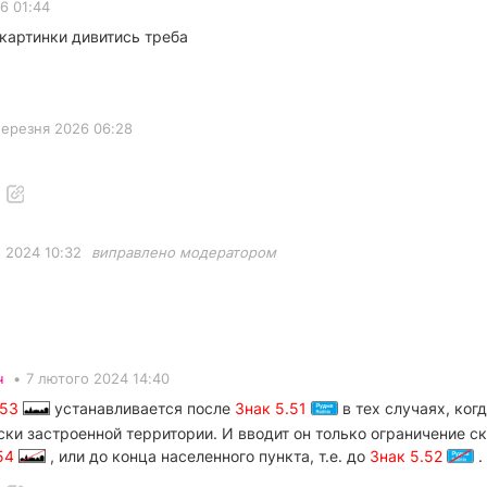
6 01:44
і картинки дивитись треба
березня 2026 06:28
 2024 10:32
виправлено модератором
ч
•
7 лютого 2024 14:40
.53
устанавливается после
Знак 5.51
в тех случаях, ког
ски застроенной территории. И вводит он только ограничение с
.54
, или до конца населенного пункта, т.е. до
Знак 5.52
.