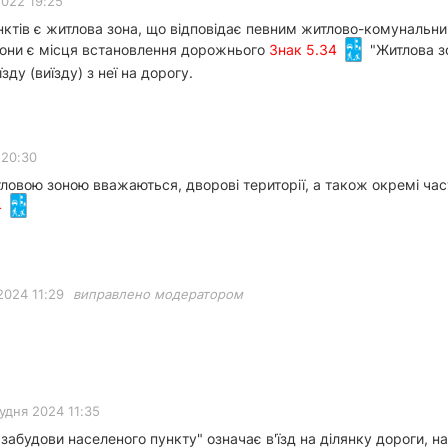
2022 19:25
нктів є житлова зона, що відповідає певним житлово-комунальни
зони є місця встановлення дорожнього
Знак 5.34
"Житлова з
зду (виїзду) з неї на дорогу.
 20:30
ловою зоною вважаються, дворові території, а також окремі час
4
2024 11:29
виправлено модератором
удня 2024 11:35
забудови населеного пункту" означає в'їзд на ділянку дороги, на