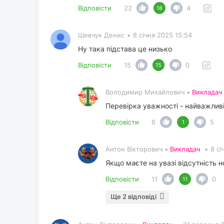
Відповісти
22
4
18
Шевчук Денис
•
8 січня 2025 15:54
Ну така підстава це низько
Відповісти
15
0
15
Володимир Михайлович •
Викладач
Перевірка уважності - найважливіш
Відповісти
6
5
1
Антон Вікторович •
Викладач
•
8 сі
Якщо маєте на увазі відсутність н
Відповісти
11
0
11
Ще 2 відповіді