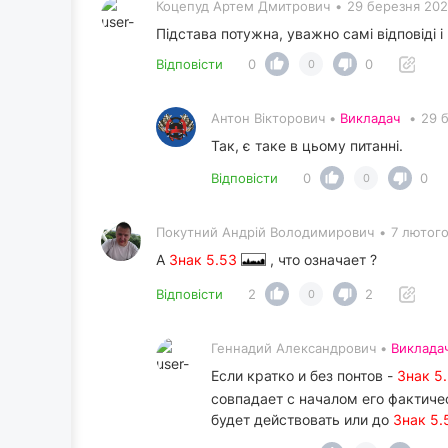
Коцепуд Артем Дмитрович
•
29 березня 202
Підстава потужна, уважно самі відповіді 
Відповісти
0
0
0
Антон Вікторович •
Викладач
•
29 
Так, є таке в цьому питанні.
Відповісти
0
0
0
Покутний Андрiй Володимирович
•
7 лютого
А
Знак 5.53
, что означает ?
Відповісти
2
2
0
Геннадий Александрович •
Виклада
Если кратко и без понтов -
Знак 5
совпадает с началом его фактиче
будет действовать или до
Знак 5