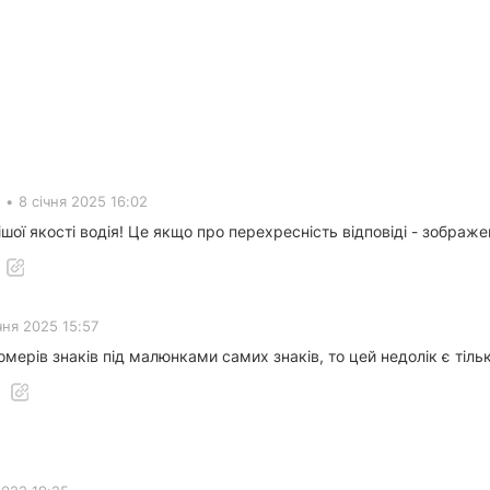
•
8 січня 2025 16:02
ої якості водія! Це якщо про перехресність відповіді - зображе
чня 2025 15:57
омерів знаків під малюнками самих знаків, то цей недолік є тіль