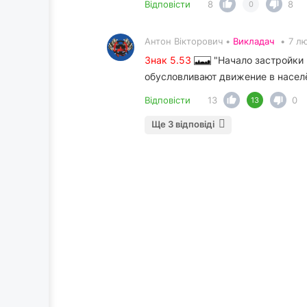
Відповісти
8
8
0
Антон Вікторович •
Викладач
•
7 л
Знак 5.53
"Начало застройки 
обусловливают движение в насел
Відповісти
13
0
13
Ще 3 відповіді