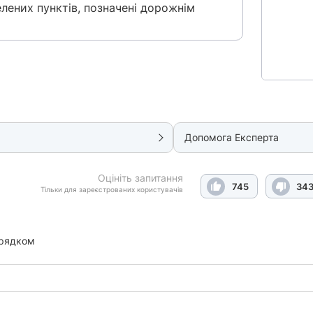
елених пунктів, позначені дорожнім
Допомога Експерта
Оцініть запитання
745
34
Тільки для зареєстрованих користувачів
орядком