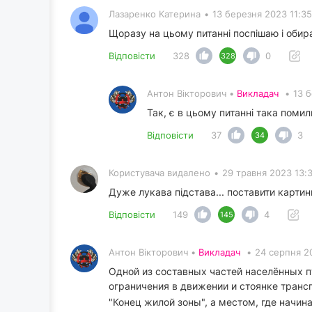
Лазаренко Катерина
•
13 березня 2023 11:35
Щоразу на цьому питанні поспішаю і обира
Відповісти
328
0
328
Антон Вікторович •
Викладач
•
13 
Так, є в цьому питанні така помил
Відповісти
37
3
34
Користувача видалено
•
29 травня 2023 13:
Дуже лукава підстава... поставити картинки 
Відповісти
149
4
145
Антон Вікторович •
Викладач
•
24 серпня 2
Одной из составных частей населённых
ограничения в движении и стоянке тран
"Конец жилой зоны", а местом, где начина