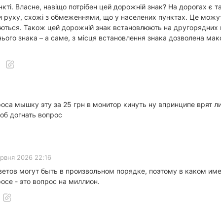
і. Власне, навіщо потрібен цей дорожній знак? На дорогах є так
 руху, схожі з обмеженнями, що у населених пунктах. Це можут
уються. Також цей дорожній знак встановлюють на другорядних в
ього знака – а саме, з місця встановлення знака дозволена ма
оса мышку эту за 25 грн в монитор кинуть ну впринципе врят ли
тоб догнать вопрос
ервня 2026 22:16
етов могут быть в произвольном порядке, поэтому в каком име
осе - это вопрос на миллион.