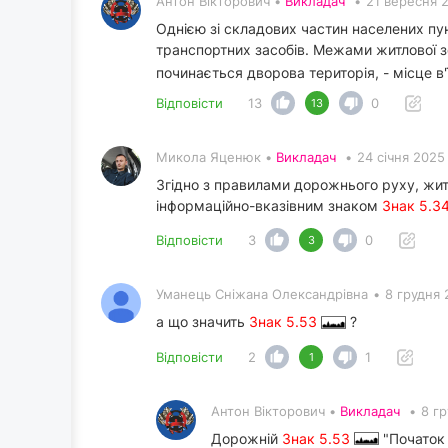
Антон Вікторович •
Викладач
•
21 вересня 
Однією зі складових частин населених пу
транспортних засобів. Межами житлової 
починається дворова територія, - місце в'ї
Відповісти
13
0
13
Микола Яценюк •
Викладач
•
24 січня 2025
Згідно з правилами дорожнього руху, жит
інформаційно-вказівним знаком
Знак 5.3
Відповісти
3
0
3
Уманець Сніжана Олександрівна
•
8 грудня 
а що значить
Знак 5.53
?
Відповісти
2
1
1
Антон Вікторович •
Викладач
•
8 гр
Дорожній
Знак 5.53
"Початок 