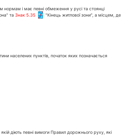
м нормам і має певні обмеження у русі та стоянці
она" та
Знак 5.35
"Кінець житлової зони", а місцем, де
тини населених пунктів, початок яких позначається
 якій діють певні вимоги Правил дорожнього руху, які