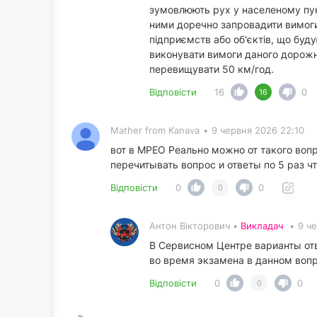
зумовлюють рух у населеному пункт
ними доречно запровадити вимоги
підприємств або об'єктів, що буд
виконувати вимоги даного дорожн
перевищувати 50 км/год.
Відповісти
16
0
16
Mather from Kanava
•
9 червня 2026 22:10
вот в МРЕО Реально можно от такого вопр
перечитывать вопрос и ответы по 5 раз ч
Відповісти
0
0
0
Антон Вікторович •
Викладач
•
9 ч
В Сервисном Центре варианты отв
во время экзамена в данном вопр
Відповісти
0
0
0