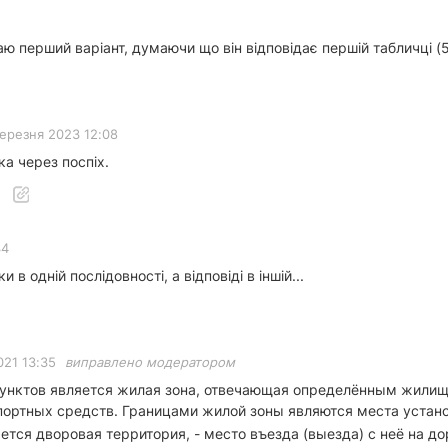
ю перший варіант, думаючи що він відповідає першій табличці (5.
березня 2023 12:08
ка через поспіх.
34
в одній послідовності, а відповіді в іншій...
021 13:35
виправлено модератором
 пунктов является жилая зона, отвечающая определённым жи
спортных средств. Границами жилой зоны являются места уста
ется дворовая территория, - место въезда (выезда) с неё на до