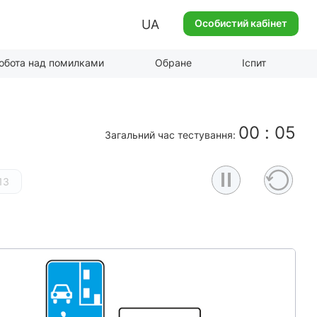
UA
Особистий кабінет
обота над помилками
Обране
Іспит
00
:
06
Загальний час тестування:
13