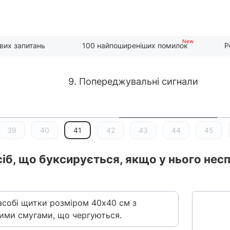
вих запитань
100 найпоширеніших помилок
Р
9. Попереджувальні сигнали
39
40
41
42
43
44
45
іб, що буксирується, якщо у нього несп
засобі щитки розміром 40х40 см з
лими смугами, що чергуються.