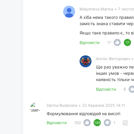
Malysheva Marina
•
7 листо
А хіба нема такого правил
замість знака ставити че
Якщо таке правило є, то в
Відповісти
17
17
Антон Вікторович 
Ще раз уважно пер
інших умов - черво
наявність тільки ч
Відповісти
6
Darina Rudavska
•
22 березня 2025 14:11
Формулювання відповідей на висоті
Відповісти
150
1
149