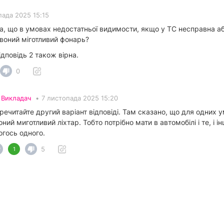
пада 2025 15:15
а, що в умовах недостатньої видимости, якщо у ТС несправна або
рвоний міготливий фонарь?
ідповідь 2 також вірна.
0
•
Викладач
•
7 листопада 2025 15:20
ечитайте другий варіант відповіді. Там сказано, що для одних у
ний миготливий ліхтар. Тобто потрібно мати в автомобілі і те, і 
огось одного.
5
1