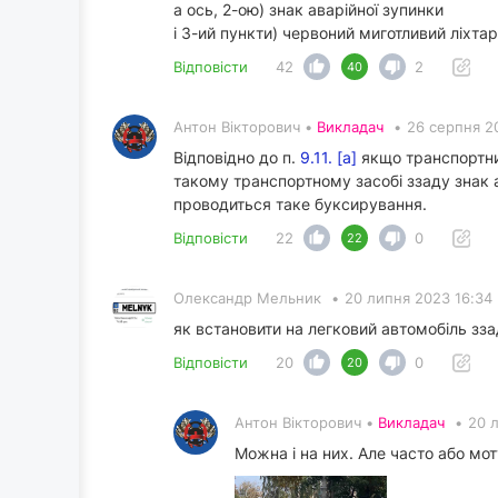
а ось, 2-ою) знак аварійної зупинки
і 3-ий пункти) червоний миготливий ліхтар,
Відповісти
42
2
40
Антон Вікторович •
Викладач
•
26 серпня 2
Відповідно до п.
9.11. [а]
якщо транспортний
такому транспортному засобі ззаду знак а
проводиться таке буксирування.
Відповісти
22
0
22
Олександр Мельник
•
20 липня 2023 16:34
як встановити на легковий автомобіль зза
Відповісти
20
0
20
Антон Вікторович •
Викладач
•
20 
Можна і на них. Але часто або мо