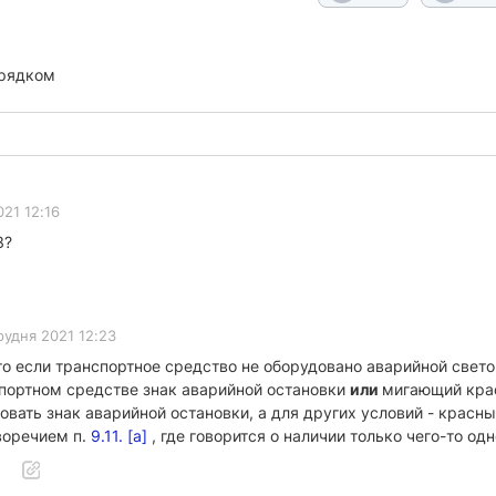
орядком
021 12:16
3?
рудня 2021 12:23
то если транспортное средство не оборудовано аварийной свето
спортном средстве знак аварийной остановки
или
мигающий крас
овать знак аварийной остановки, а для других условий - красн
иворечием п.
9.11. [а]
, где говорится о наличии только чего-то одн