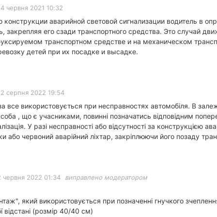
4 червня 2021 10:32
по конструкции аварийной световой сигнализации водитель в о
, закрепляя его сзади транспортного средства. Это случай дв
буксируемом транспортном средстве и на механическом транс
евозку детей при их посадке и высадке.
2 серпня 2022 19:54
за все використовується при несправностях автомобіля. В залежн
асоба , що є учасниками, повинні позначатись відповідним по
лізація. У разі несправності або відсутності за конструкцією авар
ки або червоний аварійний ліхтар, закріплюючи його позаду тра
2 червня 2022 01:34
виправлено модератором
нтаж", який використовується при позначенні гнучкого зчепленн
 відстані (розмір 40/40 см)