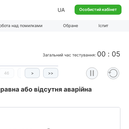
UA
Особистий кабінет
обота над помилками
Обране
Іспит
00
:
06
Загальний час тестування:
46
47
>
48
>>
49
50
51
52
равна або відсутня аварійна