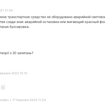
21 21:54
мое транспортное средство не оборудовано аварийной световой
тве сзади знак аварийной остановки или мигающий красный фона
такая буксировка.
теорії з 20 запитань?
березня 2023 15:10
рович
•
17 березня 2024 11:24