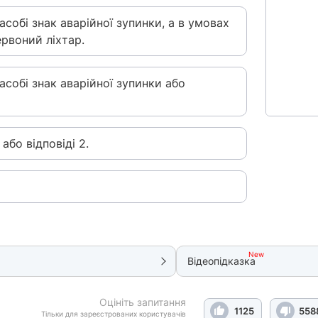
собі знак аварійної зупинки, а в умовах
рвоний ліхтар.
асобі знак аварійної зупинки або
 або відповіді 2.
New
Відеопідказка
Оцініть запитання
1125
558
Тільки для зареєстрованих користувачів