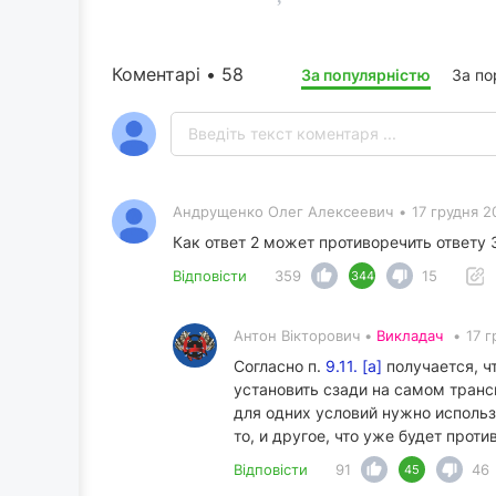
Коментарі • 58
За популярністю
За п
Андрущенко Олег Алексеевич
•
17 грудня 2
Как ответ 2 может противоречить ответу 
Відповісти
359
15
344
Антон Вікторович •
Викладач
•
17 г
Согласно п.
9.11. [а]
получается, ч
установить сзади на самом тран
для одних условий нужно использ
то, и другое, что уже будет прот
Відповісти
91
46
45