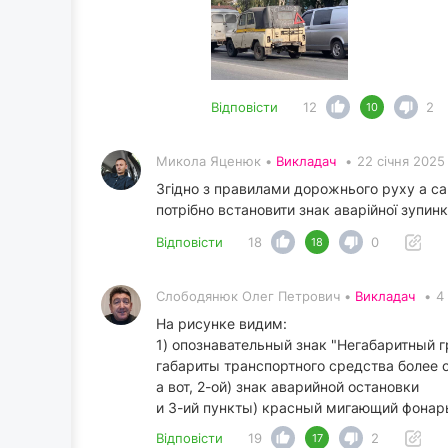
Відповісти
12
2
10
Микола Яценюк •
Викладач
•
22 січня 2025
Згідно з правилами дорожнього руху а сам
потрібно встановити знак аварійної зупин
Відповісти
18
0
18
Слободянюк Олег Петрович •
Викладач
•
4
На рисунке видим:
1) опознавательный знак "Негабаритный г
габариты транспортного средства более 
а вот, 2-ой) знак аварийной остановки
и 3-ий пункты) красный мигающий фонарь
Відповісти
19
2
17