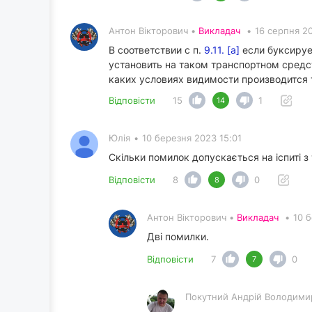
Антон Вікторович •
Викладач
•
16 серпня 20
В соответствии с п.
9.11. [а]
если буксируе
установить на таком транспортном средс
каких условиях видимости производится 
Відповісти
15
1
14
Юлія
•
10 березня 2023 15:01
Скільки помилок допускається на іспиті з 
Відповісти
8
0
8
Антон Вікторович •
Викладач
•
10 
Дві помилки.
Відповісти
7
0
7
Покутний Андрiй Володими