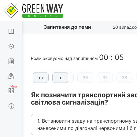
Запитання до теми
20 випадко
00
:
06
Розмірковуємо над запитанням
32
33
<<
34
<
35
36
37
38
Як позначити транспортний зас
світлова сигналізація?
1. Встановити ззаду на транспортному 
нанесеними по діагоналі червоними і бі