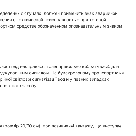
пределенных случаях, должен применить знак аварийной
ижения с технической неисправностью при которой
портном средстве обозначенном опознавательным знаком
ості від несправності слід правильно вибрати засіб для
переджувальним сигналом. На буксированому транспортному
ійної світлової сигналізації водій у певних випадках
нспортного засобу.
я (розмір 20/20 см), при позначенні вантажу, що виступає