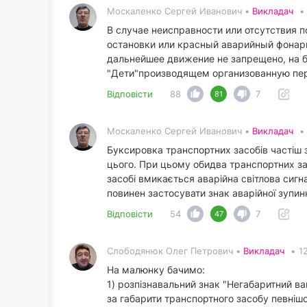
Москаленко Сергей Иванович •
Викладач
•
В случае неисправности или отсутствия 
остановки или красный аварийный фонарь
дальнейшее движение не запрещено, на 
"Дети"производящем организованную пер
Відповісти
88
7
81
Москаленко Сергей Иванович •
Викладач
•
Буксировка транспортних засобів частіш 
цього. При цьому обидва транспортних з
засобі вмикається аварійна світлова сигна
повинен застосувати знак аварійної зупин
Відповісти
54
7
47
Слободянюк Олег Петрович •
Викладач
•
1
На малюнку бачимо:
1) розпізнавальний знак "Негабаритний ва
за габарити транспортного засобу певнішої