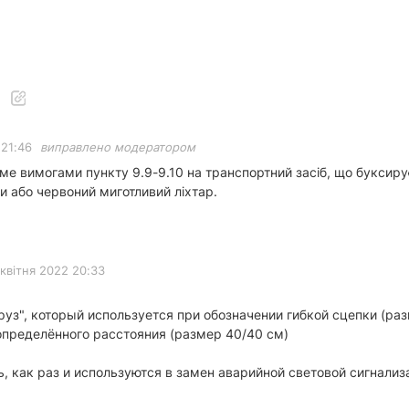
 21:46
виправлено модератором
е вимогами пункту 9.9-9.10 на транспортний засіб, що буксирує
ки або червоний миготливий ліхтар.
 квітня 2022 20:33
руз", который используется при обозначении гибкой сцепки (ра
определённого расстояния (размер 40/40 см)
, как раз и используются в замен аварийной световой сигнализ