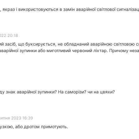
 якраз і використовуються в замін аварійної світлової сигналізаці
022 20:18
 засіб, що буксирується, не обладнаний аварійною світловою си
варійної зупинки або миготливий червоний ліхтар. Причому неза
ду знак аварійної зупинки? На саморізи? чи на цвяхи?
липня 2023 16:39
тузкою, або дротом примотують.