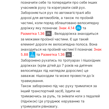
позначити себе та попередити про себе інших
учасників руху та корегувати свій рух.
Забороняється рух по автомагістралі або
дорозі для автомобілів, а також по проїзній
частині, коли поряд облаштовано велосипедну
доріжку яку позначає
Знак 4.14
та
Разметка 1.36
. Велодоріжка знаходиться
за межами проїзної частини. Є ще такий
елемент дороги як велосипедна полоса. Вона
знаходиться на проїзній частині її позначає
Знак
5.88
та
Разметка 1.36
.
Заборонено рухатись по тротуарах і пішохідних
доріжках (крім дітей до 7 років на дитячих
велосипедах під наглядом дорослих) це
заважає пішоходам та може провести до їх
травмування.
Також заборонено під час руху триматися за
інший транспортний засіб, їздити не
тримаючись за руль, та знімати ноги з педалей
(підніжок) Це утруднює керуванню та
утримувати рівновагу.