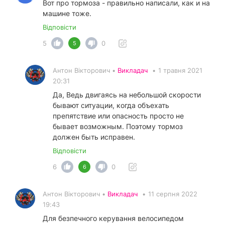
Вот про тормоза - правильно написали, как и на
машине тоже.
Відповісти
5
0
5
Антон Вікторович •
Викладач
•
1 травня 2021
20:31
Да, Ведь двигаясь на небольшой скорости
бывают ситуации, когда объехать
препятствие или опасность просто не
бывает возможным. Поэтому тормоз
должен быть исправен.
Відповісти
6
0
6
Антон Вікторович •
Викладач
•
11 серпня 2022
19:43
Для безпечного керування велосипедом