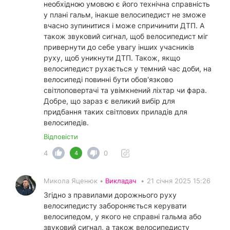
необхідною умовою є його технічна справність
у плані гальм, інакше велосипедист не зможе
вчасно зупинитися і може спричинити ДТП. А
також звуковий сигнал, щоб велосипедист міг
привернути до себе увагу інших учасників
руху, щоб уникнути ДТП. Також, якщо
велосипедист рухається у темний час доби, на
велосипеді повинні бути обов'язково
світлоповертачі та увімкнений ліхтар чи фара.
Добре, що зараз є великий вибір для
придбання таких світлових приладів для
велосипедів.
Відповісти
4
0
4
Микола Яценюк •
Викладач
•
21 січня 2025 15:26
Згідно з правилами дорожнього руху
велосипедисту забороняється керувати
велосипедом, у якого не справні гальма або
звуковий сигнал, а також велосипедисту