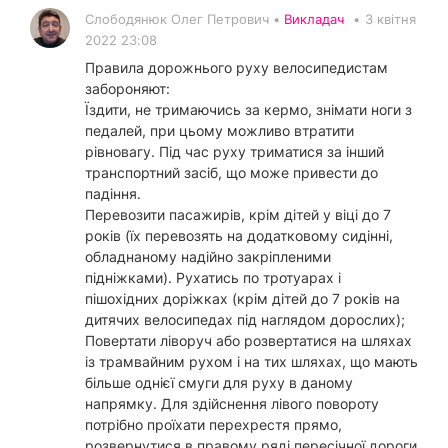
Слободянюк Олег Петрович •
Викладач
•
3 квітня
2022 23:08
Правила дорожнього руху велосипедистам
забороняют:
Їздити, не тримаючись за кермо, знімати ноги з
педалей, при цьому можливо втратити
рівновагу. Під час руху триматися за інший
транспортний засіб, що може привести до
падіння.
Перевозити пасажирів, крім дітей у віці до 7
років (їх перевозять на додатковому сидінні,
обладнаному надійно закріпленими
підніжками). Рухатись по тротуарах і
пішохідних доріжках (крім дітей до 7 років на
дитячих велосипедах під наглядом дорослих);
Повертати ліворуч або розвертатися на шляхах
із трамвайним рухом і на тих шляхах, що мають
більше однієї смуги для руху в даному
напрямку. Для здійснення лівого повороту
потрібно проїхати перехрестя прямо,
розвернутися в правому ряді пересічної дороги