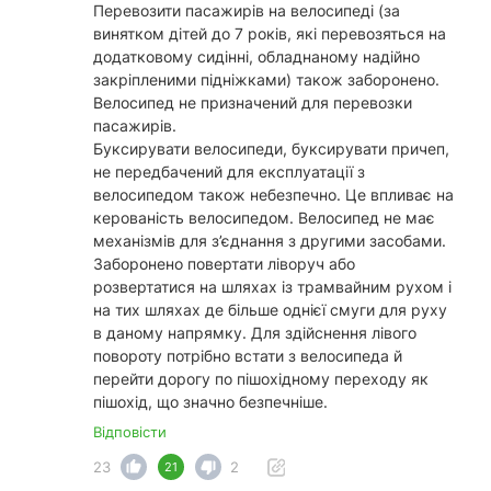
Перевозити пасажирів на велосипеді (за
винятком дітей до 7 років, які перевозяться на
додатковому сидінні, обладнаному надійно
закріпленими підніжками) також заборонено.
Велосипед не призначений для перевозки
пасажирів.
Буксирувати велосипеди, буксирувати причеп,
не передбачений для експлуатації з
велосипедом також небезпечно. Це впливає на
керованість велосипедом. Велосипед не має
механізмів для з’єднання з другими засобами.
Заборонено повертати ліворуч або
розвертатися на шляхах із трамвайним рухом і
на тих шляхах де більше однієї смуги для руху
в даному напрямку. Для здійснення лівого
повороту потрібно встати з велосипеда й
перейти дорогу по пішохідному переходу як
пішохід, що значно безпечніше.
Відповісти
23
2
21