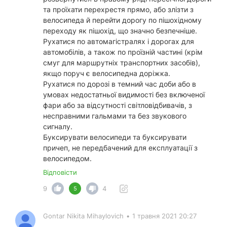
та проїхати перехрестя прямо, або злізти з
велосипеда й перейти дорогу по пішохідному
переходу як пішохід, що значно безпечніше.
Рухатися по автомагістралях і дорогах для
автомобілів, а також по проїзній частині (крім
смуг для маршрутніх транспортних засобів),
якщо поруч є велосипедна доріжка.
Рухатися по дорозі в темний час доби або в
умовах недостатньої видимості без включеної
фари або за відсутності світловідбивачів, з
несправними гальмами та без звукового
сигналу.
Буксирувати велосипеди та буксирувати
причеп, не передбачений для експлуатації з
велосипедом.
Відповісти
9
4
5
Gontar Nikita Mihaylovich
•
1 травня 2021 20:27