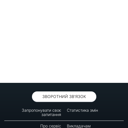
ЗВОРОТНИЙ ЗВ'ЯЗОК
Запропонувати своє
Статистика змін
запитання
Про сервіс
Викладачам