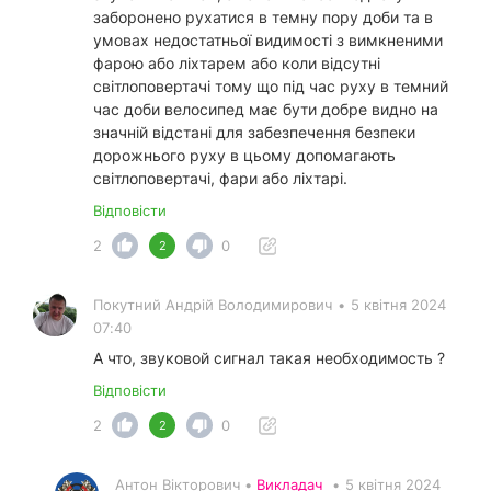
заборонено рухатися в темну пору доби та в
умовах недостатньої видимості з вимкненими
фарою або ліхтарем або коли відсутні
світлоповертачі тому що під час руху в темний
час доби велосипед має бути добре видно на
значній відстані для забезпечення безпеки
дорожнього руху в цьому допомагають
світлоповертачі, фари або ліхтарі.
Відповісти
2
0
2
Покутний Андрiй Володимирович
•
5 квітня 2024
07:40
А что, звуковой сигнал такая необходимость ?
Відповісти
2
0
2
Антон Вікторович •
Викладач
•
5 квітня 2024