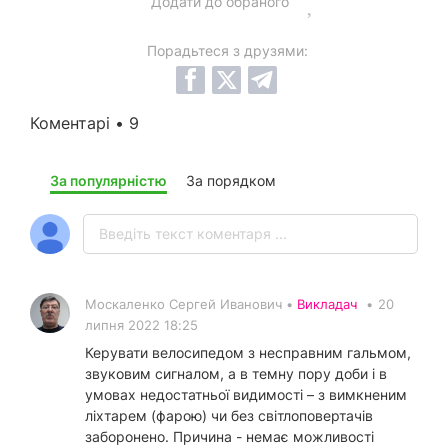
Додати до обраного
Порадьтеся з друзями:
Коментарі • 9
За популярністю
За порядком
Москаленко Сергей Иванович •
Викладач
•
20
липня 2022 18:25
Керувати велосипедом з несправним гальмом,
звуковим сигналом, а в темну пору доби і в
умовах недостатньої видимості – з вимкненим
ліхтарем (фарою) чи без світлоповертачів
заборонено. Причина - немає можливості