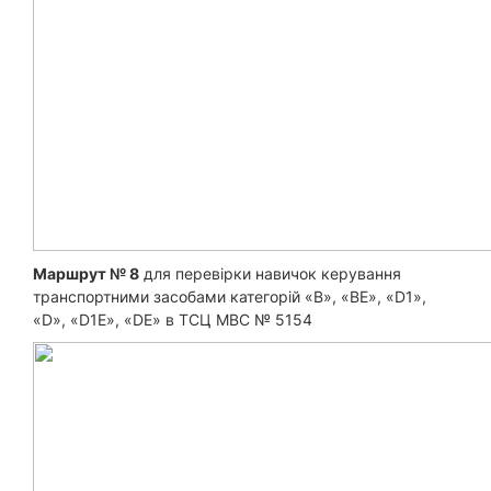
Маршрут № 8
для перевірки навичок керування
транспортними засобами категорій «B», «ВЕ», «D1»,
«D», «D1E», «DE» в ТСЦ МВС № 5154