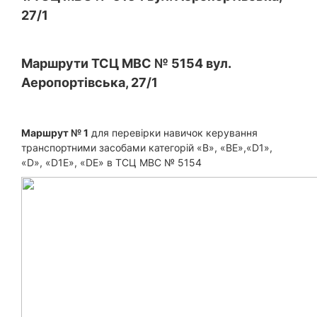
27/1
Маршрути
ТСЦ МВС № 5154 вул.
Аеропортівська, 27/1
Маршрут № 1
для перевірки навичок керування
транспортними засобами категорій «B», «ВЕ»,«D1»,
«D», «D1E», «DЕ» в ТСЦ МВС № 5154