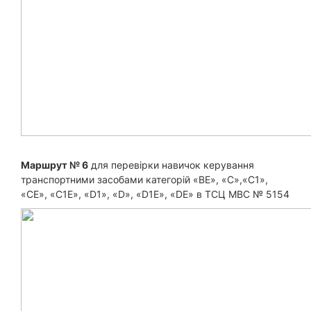
Маршрут № 6
для перевірки навичок керування
транспортними засобами категорій «BE», «С»,«С1»,
«CE», «C1E», «D1», «D», «D1E», «DE» в ТСЦ МВС № 5154