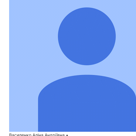
Василенко Аліна Андріївна
•