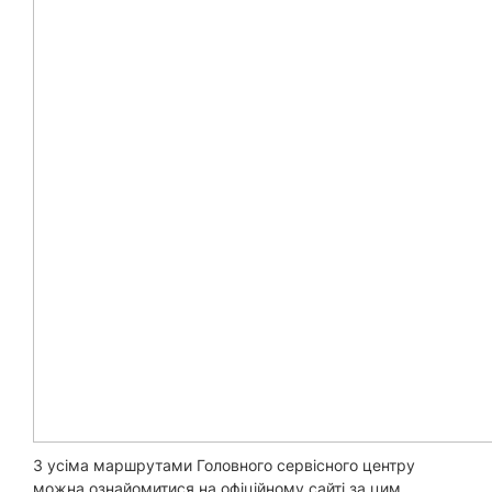
З усіма маршрутами Головного сервісного центру
можна ознайомитися на офіційному сайті за цим