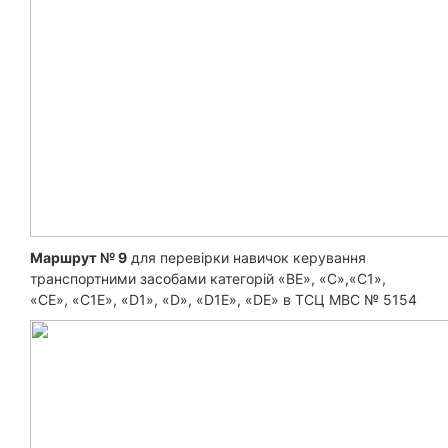
Маршрут № 9
для перевірки навичок керування
транспортними засобами категорій «BE», «С»,«С1»,
«CE», «C1E», «D1», «D», «D1E», «DE» в ТСЦ МВС № 5154