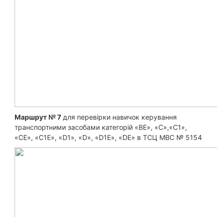
Маршрут № 7
для перевірки навичок керування
транспортними засобами категорій «BE», «С»,«С1»,
«CE», «C1E», «D1», «D», «D1E», «DE» в ТСЦ МВС № 5154