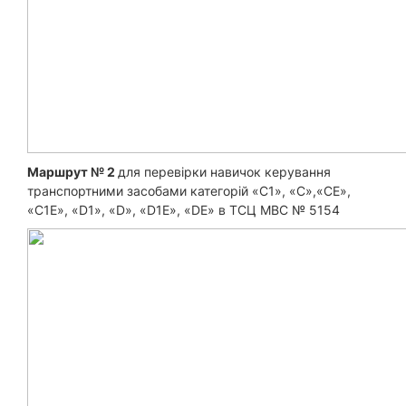
Маршрут № 2
для перевірки навичок керування
транспортними засобами категорій «С1», «С»,«СЕ»,
«С1Е», «D1», «D», «D1Е», «DЕ» в ТСЦ МВС № 5154