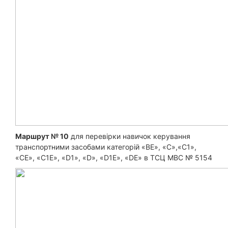
Маршрут № 10
для перевірки навичок керування
транспортними засобами категорій «BE», «С»,«С1»,
«CE», «C1E», «D1», «D», «D1E», «DE» в ТСЦ МВС № 5154