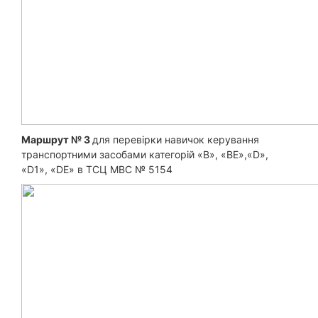
Маршрут № 3
для перевірки навичок керування
транспортними засобами категорій «B», «ВЕ»,«D»,
«D1», «DE» в ТСЦ МВС № 5154