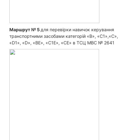
Маршрут № 5
для перевірки навичок керування
транспортними засобами категорій «B», «С1»,«С»,
«D1», «D», «BE», «C1E», «CE» в ТСЦ МВС № 2641