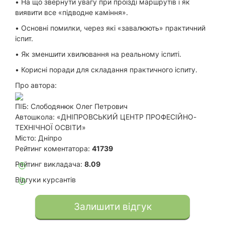
• На що звернути увагу при проїзді маршрутів і як
виявити все «підводне каміння».
• Основні помилки, через які «завалюють» практичний
іспит.
• Як зменшити хвилювання на реальному іспиті.
• Корисні поради для складання практичного іспиту.
Про автора:
ПІБ:
Слободянюк Олег Петрович
Автошкола:
«ДНІПРОВСЬКИЙ ЦЕНТР ПРОФЕСІЙНО-
ТЕХНІЧНОЇ ОСВІТИ»
Місто:
Дніпро
Рейтинг коментатора:
41739
Рейтинг викладача:
8.09
?
Відгуки курсантів
?
Залишити відгук