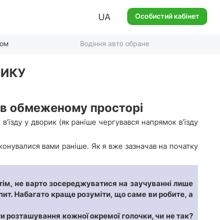
UA
Особистий кабінет
ком
Водіння авто обране
РИКУ
 в обмеженому просторі
’їзду у дворик (як раніше чергувався напрямок в’їзду
иконувалися вами раніше. Як я вже зазначав на початку
тім, не варто зосереджуватися на заучуванні лише
пит. Набагато краще розуміти, що саме ви робите, а
и розташування кожної окремої голочки, чи не так?