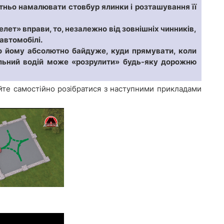
атньо намалювати стовбур ялинки і розташування її
лет» вправи, то, незалежно від зовнішніх чинників,
автомобілі.
о йому абсолютно байдуже, куди прямувати, коли
сальний водій може «розрулити» будь-яку дорожню
йте самостійно розібратися з наступними прикладами