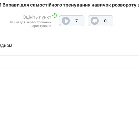
 Вправи для самостійного тренування навичок розвороту 
?
Оцініть пункт
7
0
Тільки для зареєстрованих
користувачів
ядком