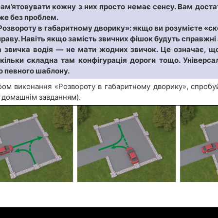
запам’ятовувати кожну з них просто немає сенсу. Вам дост
же без проблем.
Розвороту в габаритному дворику»: якщо ви розумієте «ске
аву. Навіть якщо замість звичних фішок будуть справжні 
звичка водія — не мати жодних звичок. Це означає, щ
аскільки складна там конфігурація дороги тощо. Універ
о певного шаблону.
ом виконання «Розвороту в габаритному дворику», спробу
і домашнім завданням).