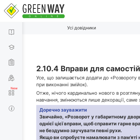
Усі довідники
2.10.4
Вправи для самості
Усе, що залишається додати до «Розвороту в
при виконанні змійок).
Отже, нічого кардинально нового в розгляну
навчання, змінюються лише декорації, саме 
Доречно зауважити
Звичайно, «Розворот у габаритному двори
однієї цієї вправи, щоб справити гарне в
не бездумно заучувати певні рухи.
Якщо ви спробуєте намалювати з пам’яті н