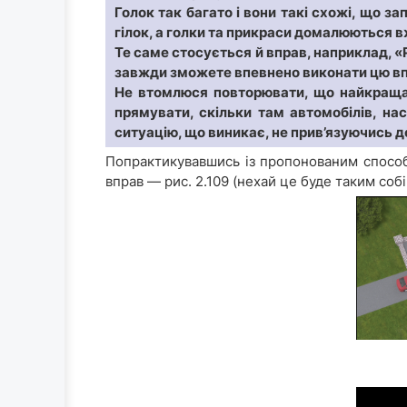
Голок так багато і вони такі схожі, що 
гілок, а голки та прикраси домалюються в
Те саме стосується й вправ, наприклад, «
завжди зможете впевнено виконати цю впр
Не втомлюся повторювати, що найкраща 
прямувати, скільки там автомобілів, н
ситуацію, що виникає, не прив’язуючись д
Попрактикувавшись із пропонованим способ
вправ — рис. 2.109 (нехай це буде таким соб