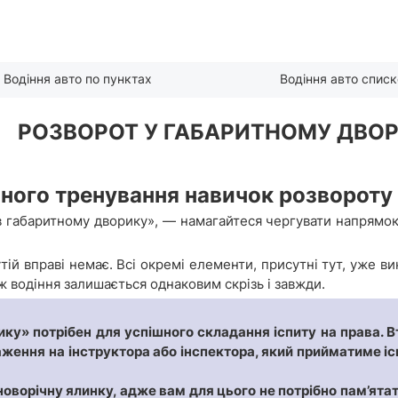
Водіння авто по пунктах
Водіння авто спис
РОЗВОРОТ У ГАБАРИТНОМУ ДВО
йного тренування навичок розвороту
 габаритному дворику», — намагайтеся чергувати напрямок в
тій вправі немає. Всі окремі елементи, присутні тут, уже в
ж водіння залишається однаковим скрізь і завжди.
ку» потрібен для успішного складання іспиту на права. В
раження на інструктора або інспектора, який прийматиме іс
оворічну ялинку, адже вам для цього не потрібно пам’ятат