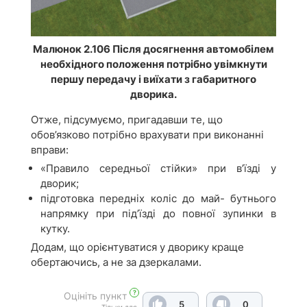
Малюнок 2.106 Після досягнення автомобілем
необхідного положення потрібно увімкнути
першу передачу і виїхати з габаритного
дворика.
Отже, підсумуємо, пригадавши те, що
обов’язково потрібно врахувати при виконанні
вправи:
«Правило середньої стійки» при в’їзді у
дворик;
підготовка передніх коліс до май- бутнього
напрямку при під’їзді до повної зупинки в
кутку.
Додам, що орієнтуватися у дворику краще
обертаючись, а не за дзеркалами.
?
Оцініть пункт
5
0