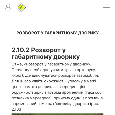
РОЗВОРОТ У ГАБАРИТНОМУ ДВОРИКУ
2.10.2
Розворот у
габаритному дворику
Отже, «Розворот у габаритному дворику».
Спочатку необхідно уявити траєкторію руху,
якою буде виконуватися розворот автомобіля.
Для цього уявіть окружність, уписану в межі
цього самого дворика, а всередині цієї
окружності зірку з трьома променями (така собі
позначка мерседеса), причому один із променів
спрямований саме на в’їзд-виїзд дворика (рис.
2.103).