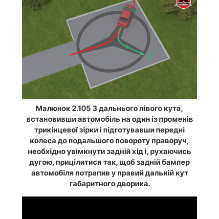
Малюнок 2.105 З дальнього лівого кута,
встановивши автомобіль на один із променів
трикінцевої зірки і підготувавши передні
колеса до подальшого повороту праворуч,
необхідно увімкнути задній хід і, рухаючись
дугою, прицілитися так, щоб задній бампер
автомобіля потрапив у правий дальній кут
габаритного дворика.