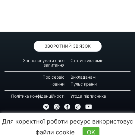
ЗВОРОТНИЙ ЗВ'ЯЗОК
Запропонувати своє
Статистика змін
запитання
Про сервіс
Викладачам
Новини
Пульс країни
Політика конфіденційності
Угода підписника
© 2016-2026 GREEN-WAY
Для коректної роботи ресурс використовує
Копіювання, передрук або використання матеріалів цієї сторінки для відтворення,
переносу на інші носії інформації заборонено. Час останнього оновлення: 09:30
файли cookie
OK
(07.08.2026)