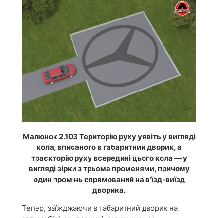
Малюнок 2.103 Територію руху уявіть у вигляді
кола, вписаного в габаритний дворик, а
траєкторію руху всередині цього кола — у
вигляді зірки з трьома променями, причому
один промінь спрямований на в’їзд-виїзд
дворика.
Тепер, заїжджаючи в габаритний дворик на