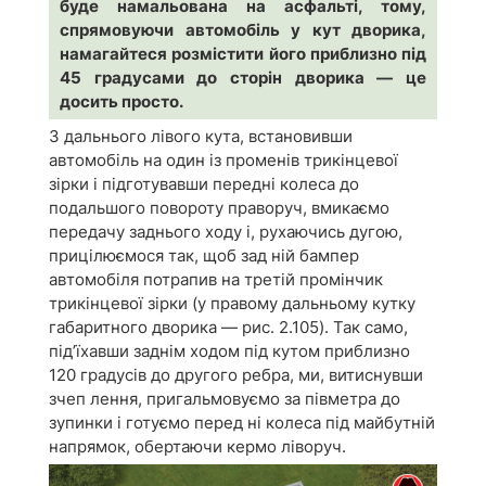
буде намальована на асфальті, тому,
спрямовуючи автомобіль у кут дворика,
намагайтеся розмістити його приблизно під
45 градусами до сторін дворика — це
досить просто.
З дальнього лівого кута, встановивши
автомобіль на один із променів трикінцевої
зірки і підготувавши передні колеса до
подальшого повороту праворуч, вмикаємо
передачу заднього ходу і, рухаючись дугою,
прицілюємося так, щоб зад ній бампер
автомобіля потрапив на третій промінчик
трикінцевої зірки (у правому дальньому кутку
габаритного дворика — рис. 2.105). Так само,
під’їхавши заднім ходом під кутом приблизно
120 градусів до другого ребра, ми, витиснувши
зчеп лення, пригальмовуємо за півметра до
зупинки і готуємо перед ні колеса під майбутній
напрямок, обертаючи кермо ліворуч.