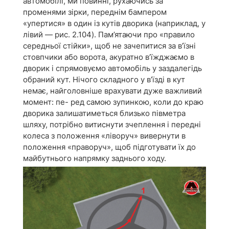
автомобілі, ми повинні, рухаючись за
променями зірки, переднім бампером
«упертися» в один із кутів дворика (наприклад, у
лівий — рис. 2.104). Пам’ятаючи про «правило
середньої стійки», щоб не зачепитися за в’їзні
стовпчики або ворота, акуратно в’їжджаємо в
дворик і спрямовуємо автомобіль у заздалегідь
обраний кут. Нічого складного у в’їзді в кут
немає, найголовніше врахувати дуже важливий
момент: пе- ред самою зупинкою, коли до краю
дворика залишатиметься близько півметра
шляху, потрібно витиснути зчеплення і передні
колеса з положення «ліворуч» вивернути в
положення «праворуч», щоб підготувати їх до
майбутнього напрямку заднього ходу.