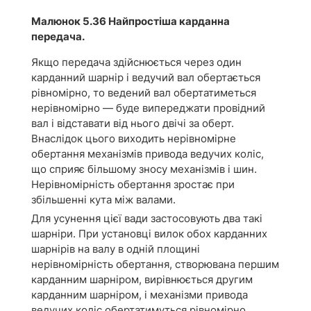
Малюнок 5.36 Найпростіша карданна
передача.
Якщо передача здійснюється через один
карданний шарнір і ведучий вал обертається
рівномірно, то ведений вал обертатиметься
нерівномірно — буде випереджати провідний
вал і відставати від нього двічі за оберт.
Внаслідок цього виходить нерівномірне
обертання механізмів привода ведучих коліс,
що сприяє більшому зносу механізмів і шин.
Нерівномірність обертання зростає при
збільшенні кута між валами.
Для усунення цієї вади застосовують два такі
шарніри. При установці вилок обох карданних
шарнірів на валу в одній площині
нерівномірність обертання, створювана першим
карданним шарніром, вирівнюється другим
карданним шарніром, і механізми привода
ведучих коліс обертатимуться рівномірно.