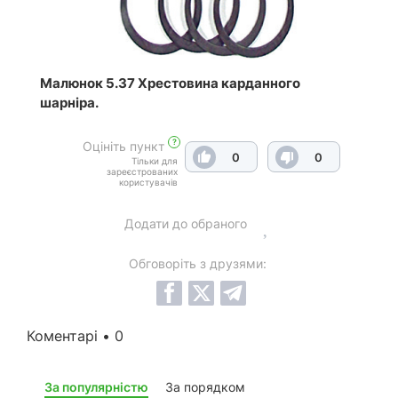
Малюнок 5.37 Хрестовина карданного
шарніра.
?
Оцініть пункт
0
0
Тільки для
зареєстрованих
користувачів
Додати до обраного
Обговоріть з друзями:
Коментарі • 0
За популярністю
За порядком