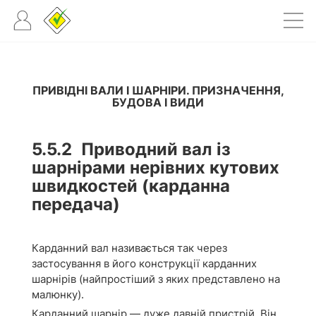
ПРИВІДНІ ВАЛИ І ШАРНІРИ. ПРИЗНАЧЕННЯ,
БУДОВА І ВИДИ
5.5.2
Приводний вал із
шарнірами нерівних кутових
швидкостей (карданна
передача)
Карданний вал називається так через
застосування в його конструкції карданних
шарнірів (найпростіший з яких представлено на
малюнку).
Карданний шарнір — дуже давній пристрій. Він