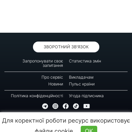
ЗВОРОТНИЙ ЗВ'ЯЗОК
Запропонувати своє
Статистика змін
запитання
Про сервіс
Викладачам
Новини
Пульс країни
Політика конфіденційності
Угода підписника
© 2016-2026 GREEN-WAY
Для коректної роботи ресурс використовує
Копіювання, передрук або використання матеріалів цієї сторінки для відтворення,
переносу на інші носії інформації заборонено. Час останнього оновлення: 10:20
файли cookie
OK