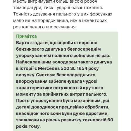
мають витримувати більш високі робочі
температури, тиск і ударні навантаження.
Точність дозування пального у цих форсунках
мало не на порядок вища, ніж в інжекторах
розподіленого впорскування.
Примітка
Варто згадати, що спроби створення
бензинового двигуна з безпосереднім
упорскуванням пального робилися не раз.
Найяскравішим володарем такого двигуна
в історії є Mercedes 500 SL 1954 року
випуску. Система безпосереднього
впорскування забезпечувала чудові
характеристики потужності й крутного
моменту за прийнятних витрат пального.
Проте упорскування було механічним, усі
деталі доводилося прецизійно обробляти,
внаслідок чого вони були дуже дорогими,
зважаючи на рівень розвитку технологій 60
років тому.