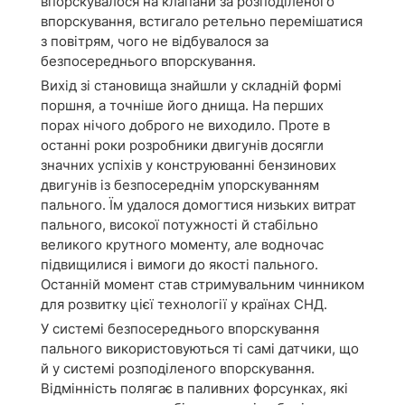
впорскувалося на клапани за розподіленого
впорскування, встигало ретельно перемішатися
з повітрям, чого не відбувалося за
безпосереднього впорскування.
Вихід зі становища знайшли у складній формі
поршня, а точніше його днища. На перших
порах нічого доброго не виходило. Проте в
останні роки розробники двигунів досягли
значних успіхів у конструюванні бензинових
двигунів із безпосереднім упорскуванням
пального. Їм удалося домогтися низьких витрат
пального, високої потужності й стабільно
великого крутного моменту, але водночас
підвищилися і вимоги до якості пального.
Останній момент став стримувальним чинником
для розвитку цієї технології у країнах СНД.
У системі безпосереднього впорскування
пального використовуються ті самі датчики, що
й у системі розподіленого впорскування.
Відмінність полягає в паливних форсунках, які