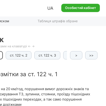
UA
Особистий кабінет
писком
Таблиця штрафів обране
К
ами на клавіатурі ← →
ст. 122 ч. 2
ст. 122 ч. 3
ст. 122 ч. 4
>
>>
ст. 12
мітки за ст. 122 ч. 1
а 20 км/год, порушення вимог дорожніх знаків та
ксирування ТЗ, зупинки, стоянки, проїзду пішохідних
х пішохідних переходах, а так само порушення
ми доріжками