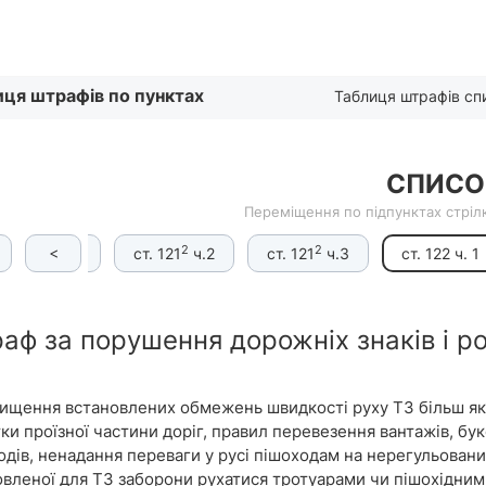
Списком
ця штрафів по пунктах
Таблиця штрафів с
СПИСО
Переміщення по підпунктах стрілк
2
2
2
<
ст. 121
ч. 1
ст. 121
ч.2
ст. 121
ч.3
ст. 122 ч. 1
аф за порушення дорожніх знаків і роз
ищення встановлених обмежень швидкості руху ТЗ більш як н
ки проїзної частини доріг, правил перевезення вантажів, бу
одів, ненадання переваги у русі пішоходам на нерегульовани
овленої для ТЗ заборони рухатися тротуарами чи пішохідни