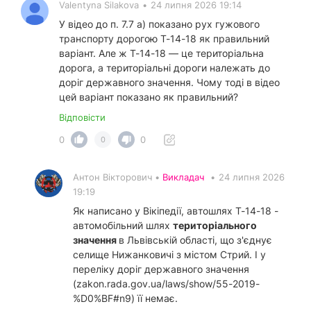
Valentyna Silakova
•
24 липня 2026 19:14
У відео до п. 7.7 а) показано рух гужового
транспорту дорогою Т-14-18 як правильний
варіант. Але ж Т-14-18 — це територіальна
дорога, а територіальні дороги належать до
доріг державного значення. Чому тоді в відео
цей варіант показано як правильний?
Відповісти
0
0
0
Антон Вікторович •
Викладач
•
24 липня 2026
19:19
Як написано у Вікіпедії, автошлях Т-14-18 -
автомобільний шлях
територіального
значення
в Львівській області, що з'єднує
селище Нижанковичі з містом Стрий. І у
переліку доріг державного значення
(zakon.rada.gov.ua/laws/show/55-2019-
%D0%BF#n9) її немає.