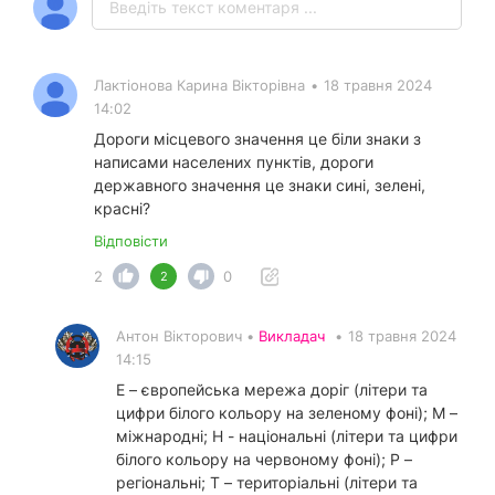
Лактіонова Карина Вікторівна
•
18 травня 2024
14:02
Дороги місцевого значення це біли знаки з
написами населених пунктів, дороги
державного значення це знаки сині, зелені,
красні?
Відповісти
2
0
2
Антон Вікторович •
Викладач
•
18 травня 2024
14:15
Е – європейська мережа доріг (літери та
цифри білого кольору на зеленому фоні); М –
міжнародні; Н - національні (літери та цифри
білого кольору на червоному фоні); Р –
регіональні; Т – територіальні (літери та