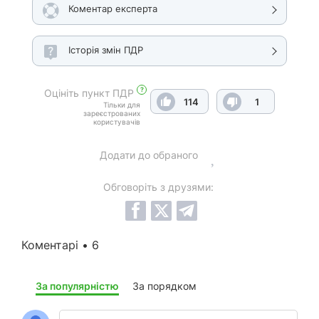
Коментар експерта
Історія змін ПДР
?
Оцініть пункт ПДР
114
1
Тільки для
зареєстрованих
користувачів
Додати до обраного
Обговоріть з друзями:
Коментарі • 6
За популярністю
За порядком