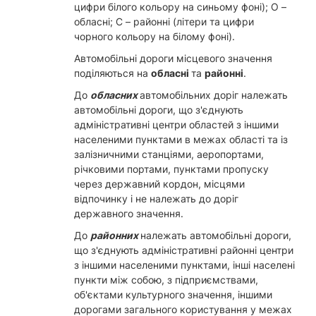
цифри білого кольору на синьому фоні); О –
обласні; С – районні (літери та цифри
чорного кольору на білому фоні).
Автомобільні дороги місцевого значення
поділяються на
обласні
та
районні
.
До
обласних
автомобільних доріг належать
автомобільні дороги, що з'єднують
адміністративні центри областей з іншими
населеними пунктами в межах області та із
залізничними станціями, аеропортами,
річковими портами, пунктами пропуску
через державний кордон, місцями
відпочинку і не належать до доріг
державного значення.
До
районних
належать автомобільні дороги,
що з'єднують адміністративні районні центри
з іншими населеними пунктами, інші населені
пункти між собою, з підприємствами,
об'єктами культурного значення, іншими
дорогами загального користування у межах