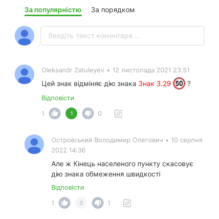
За популярністю
За порядком
Oleksandr Zatuleyev
•
12 листопада 2021 23:51
Цей знак відміняє дію знака
Знак 3.29
?
Відповісти
1
0
1
Островський Володимир Олегович
•
10 серпня
2022 14:36
Але ж Кінець населеного пункту скасовує
дію знака обмеження швидкості
Відповісти
1
1
0