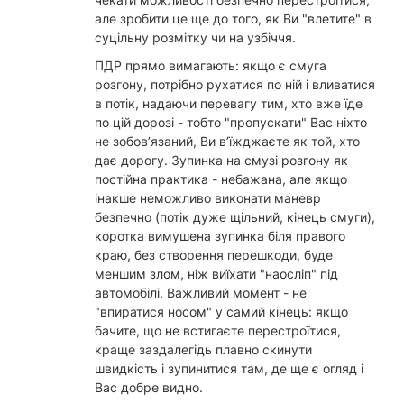
але зробити це ще до того, як Ви "влетите" в
суцільну розмітку чи на узбіччя.
ПДР прямо вимагають: якщо є смуга
розгону, потрібно рухатися по ній і вливатися
в потік, надаючи перевагу тим, хто вже їде
по цій дорозі - тобто "пропускати" Вас ніхто
не зобов’язаний, Ви в’їжджаєте як той, хто
дає дорогу. Зупинка на смузі розгону як
постійна практика - небажана, але якщо
інакше неможливо виконати маневр
безпечно (потік дуже щільний, кінець смуги),
коротка вимушена зупинка біля правого
краю, без створення перешкоди, буде
меншим злом, ніж виїхати "наосліп" під
автомобілі. Важливий момент - не
"впиратися носом" у самий кінець: якщо
бачите, що не встигаєте перестроїтися,
краще заздалегідь плавно скинути
швидкість і зупинитися там, де ще є огляд і
Вас добре видно.