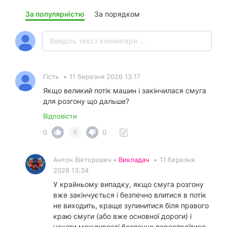
За популярністю
За порядком
Гість
•
11 березня 2026 13:17
Якщо великий потік машин і закінчилася смуга
для розгону що дальше?
Відповісти
0
0
0
Антон Вікторович •
Викладач
•
11 березня
2026 13:34
У крайньому випадку, якщо смуга розгону
вже закінчується і безпечно влитися в потік
не виходить, краще зупинитися біля правого
краю смуги (або вже основної дороги) і
чекати можливості безпечно перестроїтися,