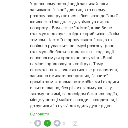
У реальному потоці водії зазвичай таки
залишають "вікно" для тих, хто по смузі
розгону вже рухається з близькою до їхньої
швидкістю і заздалегідь увімкнув сигнал
повороту - Вам легше "влізти", коли Ви не
гальмуєте до нуля, а йдете приблизно з їхнім
темпом. Часто "не пропускають" тих, хто
повільно рухається по смузі розгону, рано
гальмує або боїться додати газ - тоді водії
основної смуги просто не розуміють Ваші
наміри і продовжують свій рух. Тому
оптимальна тактика: активніше розганятися,
завчасно вмикати поворотник, "ловити"
проміжок між двома автомобілями і входити
в нього плавно, без різких гальмувань - у
такому режимі, за досвідом багатьох водіїв,
місце у потоці майже завжди знаходиться, і
до зупинки "в нуль" доходить дуже рідко.
Відповісти
1
0
1