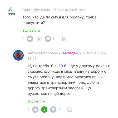
Ольга Духневич
•
5 липня 2025 18:21
Того, хто їде по смузі для розгону, треба
пропустити?
Відповісти
0
0
0
Антон Вікторович •
Викладач
•
5 липня 2025
18:25
Ні, не треба. Є п.
10.8.
, де у другому реченні
сказано, що якщо в місці в’їзду на дорогу є
смуга розгону, водій має рухатися по ній і
вливатися в транспортний потік, даючи
дорогу транспортним засобам, що
рухаються по цій дорозі.
Відповісти
2
0
2