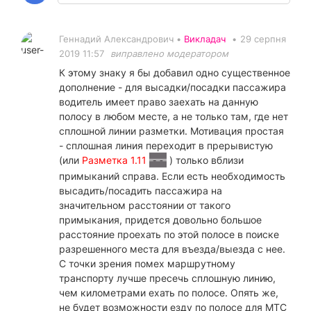
Геннадий Александрович •
Викладач
•
29 серпня
2019 11:57
виправлено модератором
К этому знаку я бы добавил одно существенное
дополнение - для высадки/посадки пассажира
водитель имеет право заехать на данную
полосу в любом месте, а не только там, где нет
сплошной линии разметки. Мотивация простая
- сплошная линия переходит в прерывистую
(или
Разметка 1.11
) только вблизи
примыканий справа. Если есть необходимость
высадить/посадить пассажира на
значительном расстоянии от такого
примыкания, придется довольно большое
расстояние проехать по этой полосе в поиске
разрешенного места для въезда/выезда с нее.
С точки зрения помех маршрутному
транспорту лучше пресечь сплошную линию,
чем километрами ехать по полосе. Опять же,
не будет возможности езду по полосе для МТС