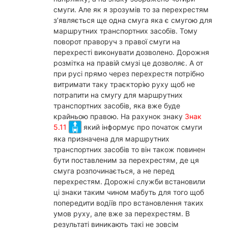
смуги. Але як я зрозумів то за перехрестям
з’являється ще одна смуга яка є смугою для
маршрутних транспортних засобів. Тому
поворот праворуч з правої смуги на
перехресті виконувати дозволено. Дорожня
розмітка на правій смузі це дозволяє. А от
при русі прямо через перехрестя потрібно
витримати таку траєкторію руху щоб не
потрапити на смугу для маршрутних
транспортних засобів, яка вже буде
крайньою правою. На рахунок знаку
Знак
5.11
який інформує про початок смуги
яка призначена для маршрутних
транспортних засобів то він також повинен
бути поставленим за перехрестям, де ця
смуга розпочинається, а не перед
перехрестям. Дорожні служби встановили
ці знаки таким чином мабуть для того щоб
попередити водіїв про встановлення таких
умов руху, але вже за перехрестям. В
результаті виникають такі не зовсім