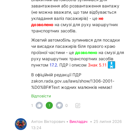
завантаження або розвантаження вантажу
(не можна вважати, що там відбувається
укладання валіз пасажирів) - це
не
дозволено
на смузі для руху маршрутних
транспортних засобів.
Жовтий автомобіль зупинився для посадки
чи висадки пасажирів біля правого краю
проїзної частини - це
дозволено
на смузі для
руху маршрутних транспортних засобів
пунктом
17.2.
ПДР і описом
Знак 5.11
В офіційній редакції ПДР
zakon.rada.gov.ua/laws/show/1306-2001-
%D0%BF#Text жодних малюнків немає!
Відповісти
1
0
1
Антон Вікторович •
Викладач
•
25 липня 2026
13:24