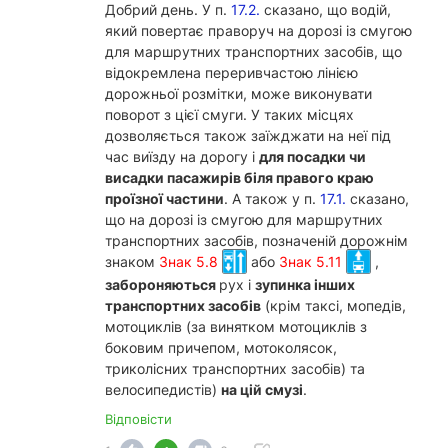
Добрий день. У п.
17.2.
сказано, що водій,
який повертає праворуч на дорозі із смугою
для маршрутних транспортних засобів, що
відокремлена переривчастою лінією
дорожньої розмітки, може виконувати
поворот з цієї смуги. У таких місцях
дозволяється також заїжджати на неї під
час виїзду на дорогу і
для посадки чи
висадки пасажирів біля правого краю
проїзної частини
. А також у п.
17.1.
сказано,
що на дорозі із смугою для маршрутних
транспортних засобів, позначеній дорожнім
знаком
Знак 5.8
або
Знак 5.11
,
забороняються
рух і
зупинка інших
транспортних засобів
(крім таксі, мопедів,
мотоциклів (за винятком мотоциклів з
боковим причепом, мотоколясок,
триколісних транспортних засобів) та
велосипедистів)
на цій смузі
.
Відповісти