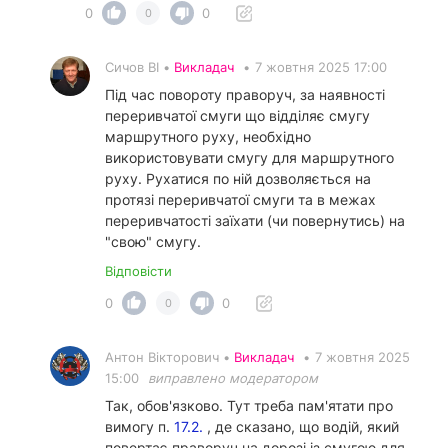
0
0
0
Сичов ВІ •
Викладач
•
7 жовтня 2025 17:00
Під час повороту праворуч, за наявності
переривчатої смуги що відділяє смугу
маршрутного руху, необхідно
використовувати смугу для маршрутного
руху. Рухатися по ній дозволяється на
протязі переривчатої смуги та в межах
переривчатості заїхати (чи повернутись) на
"свою" смугу.
Відповісти
0
0
0
Антон Вікторович •
Викладач
•
7 жовтня 2025
15:00
виправлено модератором
Так, обов'язково. Тут треба пам'ятати про
вимогу п.
17.2.
, де сказано, що водій, який
повертає праворуч на дорозі із смугою для