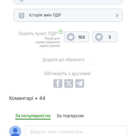
Історія змін ПДР
?
Оцініть пункт ПДР
102
3
Тільки для
зареєстрованих
користувачів
Додати до обраного
Обговоріть з друзями:
Коментарі • 44
За популярністю
За порядком