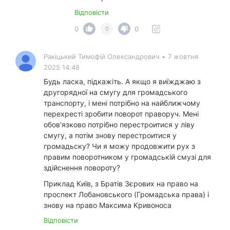
Відповісти
0
0
0
Ракіцький Тимофій Олександрович
•
7 жовтня
2025 14:48
Будь ласка, підкажіть. А якщо я виїжджаю з
другорядної на смугу для громадського
транспорту, і мені потрібно на найближчому
перехресті зробити поворот праворуч. Мені
обов'язково потрібно перестроитися у ліву
смугу, а потім знову перестроитися у
громадьску? Чи я можу продовжити рух з
правим поворотником у громадській смузі для
здійснення повороту?
Приклад Київ, з Братів Зєрових на право на
проспект Лобановського (Громадська права) і
знову на право Максима Кривоноса
Відповісти