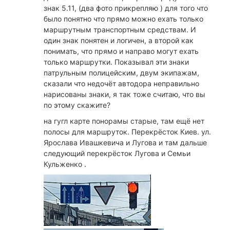
знак 5.11, (два фото прикрепляю ) для того что
было понятно что прямо можно ехать только
маршрутным транспортным средствам. И
один знак понятен и логичен, а второй как
понимать, что прямо и направо могут ехать
только маршрутки. Показывал эти знаки
патрульным полицейским, двум экипажам,
сказали что недочёт автодора неправильно
нарисованы знаки, я так тоже считаю, что вы
по этому скажите?
на гугл карте понорамы старые, там ещё нет
полосы для маршруток. Перекрёсток Киев. ул.
Ярослава Ивашкевича и Лугова и там дальше
следующий перекрёсток Лугова и Семьи
Кульженко .