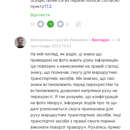
осуществляется из первой полосы согласно
пункту
17.2.
Відповісти
13
0
13
Москаленко Сергей Иванович •
Викладач
•
24
листопада 2023 15:51
На мій погляд, як водія, ці знаки що
приведено на фото мають різну інформацію.
Це повязано з нанесенням на правій стрілці
знаку, що позначає смугу для маршрутних
транспортних засобів. Ми знаємо, що такі
знаки встановлюють перед перехрестям та
встановлюють дозволені напрямки руху на
перехресті. Я так розумію, що конфігурація
на фото ліворуч, інформує водіїв про те що
далі розпочнеться смуга призначена для
руху маршрутних транспортних засобів. Інші
транспортні засоби з правої смуги повинні
виконати поворот праворуч. Рухатись прямо