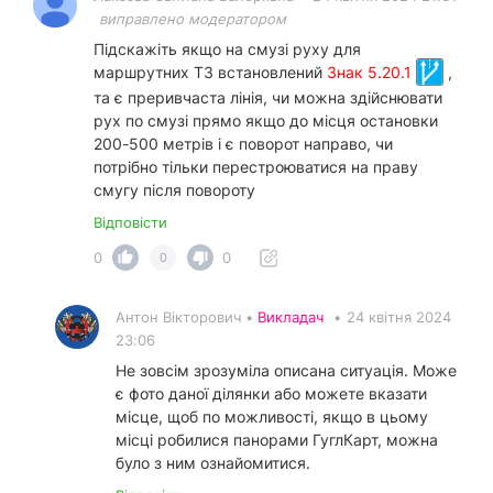
виправлено модератором
Підскажіть якщо на смузі руху для
маршрутних ТЗ встановлений
Знак 5.20.1
,
та є преривчаста лінія, чи можна здійснювати
рух по смузі прямо якщо до місця остановки
200-500 метрів і є поворот направо, чи
потрібно тільки перестроюватися на праву
смугу після повороту
Відповісти
0
0
0
Антон Вікторович •
Викладач
•
24 квітня 2024
23:06
Не зовсім зрозуміла описана ситуація. Може
є фото даної ділянки або можете вказати
місце, щоб по можливості, якщо в цьому
місці робилися панорами ГуглКарт, можна
було з ним ознайомитися.