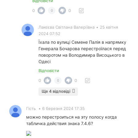
Відповісти
0
0
0
Лакєєва Світлана Валеріївна
•
25 квітня
2024 07:52
Їхала по вулиці Семене Палія в напрямку
Генерала Бочарова перестроїлася перед
поворотом на Володимира Висоцького в
Одесі
Відповісти
0
0
0
Ще 4 відповіді
Гість
•
6 березня 2024 17:35
можно перестроиться на эту полосу когда
табличка действия знака 7.4.6?