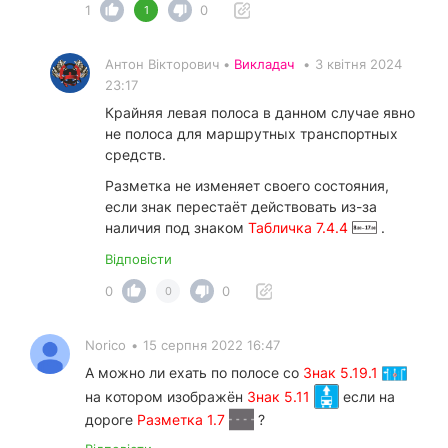
1
0
1
Антон Вікторович •
Викладач
•
3 квітня 2024
23:17
Крайняя левая полоса в данном случае явно
не полоса для маршрутных транспортных
средств.
Разметка не изменяет своего состояния,
если знак перестаёт действовать из-за
наличия под знаком
Табличка 7.4.4
.
Відповісти
0
0
0
Norico
•
15 серпня 2022 16:47
А можно ли ехать по полосе со
Знак 5.19.1
на котором изображён
Знак 5.11
если на
дороге
Разметка 1.7
?