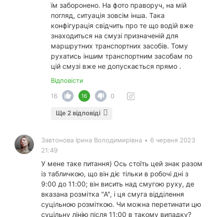
їм заборонено. На фото праворуч, на мій
погляд, ситуація зовсім інша. Така
конфігурація свідчить про те що водій вже
знаходиться на смузі призначеній для
маршрутних транспортних засобів. Тому
рухатись іншим транспортним засобам по
цій смузі вже не допускається прямо .
Відповісти
16
0
16
Ще 2 відповіді
Завтонова Ірина Володимирівна
•
6 червня 2023
21:49
У мене таке питання) Ось стоїть цей знак разом
із табличкою, що він діє тільки в робочі дні з
9:00 до 11:00; він висить над смугою руху, де
вказана розмітка "А", і ця смуга відділення
суцільною розміткою. Чи можна перетинати цю
суцільну лінію після 11:00 в такому випадку?