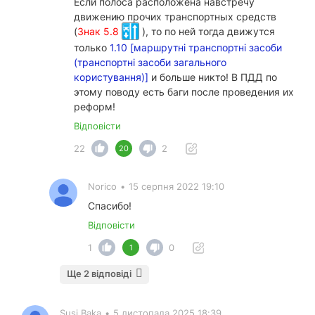
Если полоса расположена навстречу
движению прочих транспортных средств
(
Знак 5.8
), то по ней тогда движутся
только
1.10 [маршрутні транспортні засоби
(транспортні засоби загального
користування)]
и больше никто! В ПДД по
этому поводу есть баги после проведения их
реформ!
Відповісти
22
2
20
Norico
•
15 серпня 2022 19:10
Спасибо!
Відповісти
1
0
1
Ще 2 відповіді
Susi Baka
•
5 листопада 2025 18:39