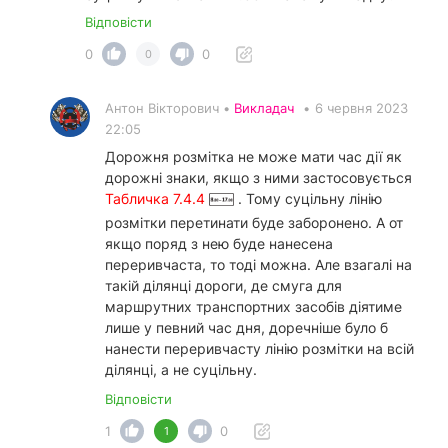
Відповісти
0
0
0
Антон Вікторович •
Викладач
•
6 червня 2023
22:05
Дорожня розмітка не може мати час дії як
дорожні знаки, якщо з ними застосовується
Табличка 7.4.4
. Тому суцільну лінію
розмітки перетинати буде заборонено. А от
якщо поряд з нею буде нанесена
переривчаста, то тоді можна. Але взагалі на
такій ділянці дороги, де смуга для
маршрутних транспортних засобів діятиме
лише у певний час дня, доречніше було б
нанести переривчасту лінію розмітки на всій
ділянці, а не суцільну.
Відповісти
1
0
1