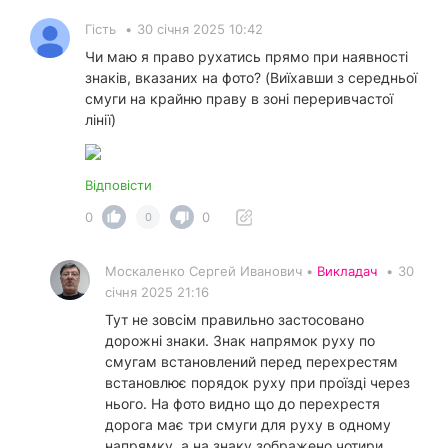
Гість
•
30 січня 2025 10:42
Чи маю я право рухатись прямо при наявності
знаків, вказаних на фото? (Виїхавши з середньої
смуги на крайню праву в зоні переривчастої
лінії)
Відповісти
0
0
0
Москаленко Сергей Иванович •
Викладач
•
30
січня 2025 21:16
Тут не зовсім правильно застосовано
дорожні знаки. Знак напрямок руху по
смугам встановлений перед перехрестям
встановлює порядок руху при проїзді через
нього. На фото видно що до перехрестя
дорога має три смуги для руху в одному
напрямку, а на знаку зображено чотири