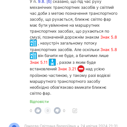
У п.
9.8. [б]
сказано, що під час руху
механічних транспортних засобів у світлий
час доби з метою позначення транспортного
засобу, що рухається, ближнє світло фар
має бути увімкнене на маршрутних
транспортних засобах, що рухаються по
смузі, позначеній дорожнім знаком
Знак 5.8
, назустріч загальному потоку
транспортних засобів. Але оскільки
Знак 5.8
він бачити не буде, а бачитиме лише
Знак 5.11
, разом з яким буде
встановлений
Знак 3.21
над усією
проїзною частиною, у такому разі водієві
маршрутного транспортного засобу
необхідно обов'язково вмикати ближнє
світло фар.
Відповісти
0
0
0
Лакєєва Світлана Валеріївна
•
24 квітня 2024 21:31