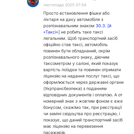
листопада 2025 07:54
Просто встановлення фішки або
ліхтаря на даху автомобіля з
розпізнавальним знаком
30.3. [й
«Таксі»]
не робить таке таксі
легальним. Щоб транспортний засіб
офіційно став таксі, автомобіль
повинен бути обладнаний, окрім
розпізнавального знаку, діючим
таксометром у салоні, який показує
вартість поїздки та повинен отримати
ліцензію на надання послуг таксі, що
оформлюється через державні органи
(Укртрансбезпека) з поданням
відповідних документів і оплатою. А от
номерний знак з жовтим фоном є вже
бонусом, скажімо так, при реєстрації
чи заміні свідоцтва про реєстрацію, і
показує, що даний транспортний засіб
має ліцензію на перевезення
пасажирів.