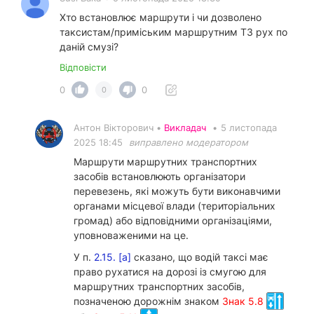
Хто встановлює маршрути і чи дозволено
таксистам/приміським маршрутним ТЗ рух по
даній смузі?
Відповісти
0
0
0
Антон Вікторович •
Викладач
•
5 листопада
2025 18:45
виправлено модератором
Маршрути маршрутних транспортних
засобів встановлюють організатори
перевезень, які можуть бути виконавчими
органами місцевої влади (територіальних
громад) або відповідними організаціями,
уповноваженими на це.
У п.
2.15. [а]
сказано, що водій таксі має
право рухатися на дорозі із смугою для
маршрутних транспортних засобів,
позначеною дорожнім знаком
Знак 5.8