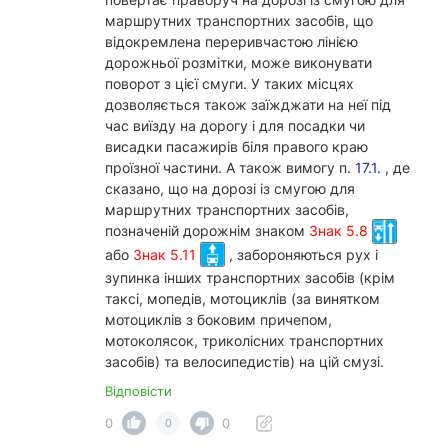
маршрутних транспортних засобів, що
відокремлена переривчастою лінією
дорожньої розмітки, може виконувати
поворот з цієї смуги. У таких місцях
дозволяється також заїжджати на неї під
час виїзду на дорогу і для посадки чи
висадки пасажирів біля правого краю
проїзної частини. А також вимогу п.
17.1.
, де
сказано, що на дорозі із смугою для
маршрутних транспортних засобів,
позначеній дорожнім знаком
Знак 5.8
або
Знак 5.11
, забороняються рух і
зупинка інших транспортних засобів (крім
таксі, мопедів, мотоциклів (за винятком
мотоциклів з боковим причепом,
мотоколясок, триколісних транспортних
засобів) та велосипедистів) на цій смузі.
Відповісти
0
0
0