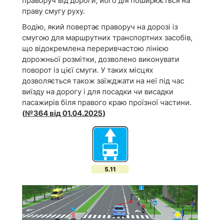
праворуч від дороги, його дія поширюється на
праву смугу руху.
Водію, який повертає праворуч на дорозі із
смугою для маршрутних транспортних засобів,
що відокремлена переривчастою лінією
дорожньої розмітки, дозволено виконувати
поворот із цієї смуги. У таких місцях
дозволяється також заїжджати на неї під час
виїзду на дорогу і для посадки чи висадки
пасажирів біля правого краю проїзної частини.
(
№364 від 01.04.2025
)
5.11