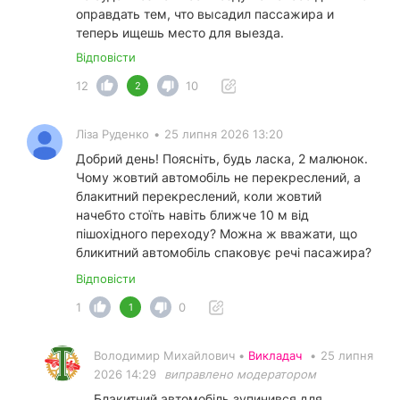
оправдать тем, что высадил пассажира и
теперь ищешь место для выезда.
Відповісти
12
10
2
Ліза Руденко
•
25 липня 2026 13:20
Добрий день! Поясніть, будь ласка, 2 малюнок.
Чому жовтий автомобіль не перекреслений, а
блакитний перекреслений, коли жовтий
начебто стоїть навіть ближче 10 м від
пішохідного переходу? Можна ж вважати, що
бликитний автомобіль спаковує речі пасажира?
Відповісти
1
0
1
Володимир Михайлович •
Викладач
•
25 липня
2026 14:29
виправлено модератором
Блакитний автомобіль зупинився для