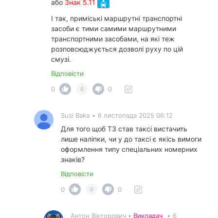
або
Знак 5.11
І так, приміські маршрутні транспортні
засоби є тими самими маршрутними
транспортними засобами, на які теж
розповсюджується дозволі руху по цій
смузі.
Відповісти
0
0
0
Susi Baka
•
6 листопада 2025 06:12
Для того щоб ТЗ став таксі вистачить
лише наліпки, чи у до таксі є якісь вимоги
оформлення типу спеціальних номерних
знаків?
Відповісти
0
0
0
Антон Вікторович •
Викладач
•
6