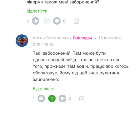
ліворуч також мені заборонений?
Відповісти
0
0
0
Антон Вікторович •
Викладач
•
16 вересня
2024 18:35
Так. заборонений. Там може бути
односторонній виїзд, тож незалежно від
того, проживає там водій, працю або когось
обслуговує, йому під цей знак рухатися
заборонено.
Відповісти
1
0
1