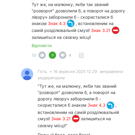
Тут же, на малюнку, якби так званий
"розворот" дозволили б, а поворот на дорогу
ліворуч заборонили б - скористалися б
знаком
Знак 4.3
, встановленим на
самій розділювальній смузі!
Знак 3.21
залишиться на своєму місці!
Відповісти
13
4
9
Гість
•
16 вересня 2025 12:29
виправлено
модератором
"Тут же, на малюнку, якби так званий
"розворот" дозволили б, а поворот на
дорогу ліворуч заборонили б -
скористалися б знаком
Знак 4.3
,
встановленим на самій розділювальній
смузі!
Знак 3.21
залишиться на
своєму місці!"
Полный бред, дядя Вова!