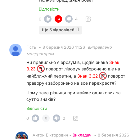
Відповісти
0
4
-4
Ще 5 відповідей
Гість
•
8 березня 2026 11:26
виправлено
модератором
Чи правильно я зрозумів, щодія знака
Знак
3.23
поворот ліворуч заборонено діе на
найближчий перетин, а
Знак 3.22
поворот
праворуч заборонено на все перехрестя?
Чому така різниця при майже однакових за
суттю знаків?
Відповісти
0
0
0
Антон Вікторович •
Викладач
•
8 березня 2026