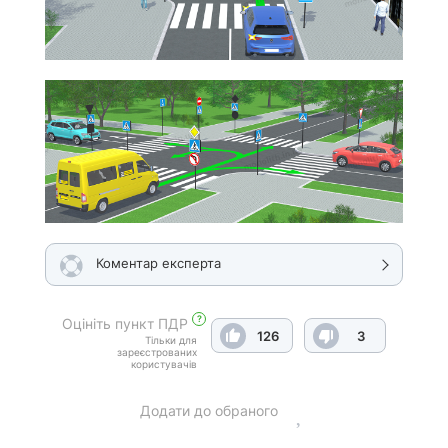
Коментар експерта
?
Оцініть пункт ПДР
126
3
Тільки для
зареєстрованих
користувачів
Додати до обраного