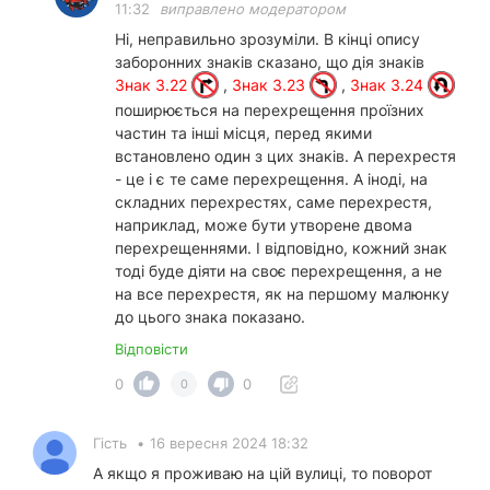
11:32
виправлено модератором
Ні, неправильно зрозуміли. В кінці опису
заборонних знаків сказано, що дія знаків
Знак 3.22
,
Знак 3.23
,
Знак 3.24
поширюється на перехрещення проїзних
частин та інші місця, перед якими
встановлено один з цих знаків. А перехрестя
- це і є те саме перехрещення. А іноді, на
складних перехрестях, саме перехрестя,
наприклад, може бути утворене двома
перехрещеннями. І відповідно, кожний знак
тоді буде діяти на своє перехрещення, а не
на все перехрестя, як на першому малюнку
до цього знака показано.
Відповісти
0
0
0
Гість
•
16 вересня 2024 18:32
А якщо я проживаю на цій вулиці, то поворот