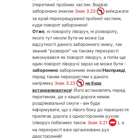
(перетини) проїзних частин. Водієві
заборонено знаком
Знак 3.23
виїжджати
за край перехрещуваної проїзної частини,
куди поворот заборонено!
Отже
, ні повороту ліворуч, ні розвороту,
якого тут ніколи бути не може (за
відсутності даного заборонного знаку, так
званий "розворот" на такому перехресті
виконувався як поворот ліворуч, а потім ще
один поворот ліворуч) зараз не може бути -
заборонено
заборонним знаком!
Насправді
,
перед таким перехрестям з даного
напрямку
Знак 3.23
не буде
встановлюватися
! Його встановлять перед
перетином, де з нашої дороги немає
розділювальної смуги - він буде
інформувати, що з лівого боку до перехрестя
прилягає дорога з одностороннім рухом
(ліворуч побачимо також
Знак 3.21
), а
на перехресті вже організовано рух
двосторонній!