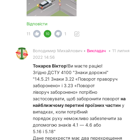
Відповісти
11
1
10
Володимир Михайлович •
Викладач
•
11 липня
2022 14:56
Токарєв Віктор
!Ви маєте рацію!
Згідно ДСТУ 4100 "Знаки дорожні"
"14.5.21 Знаки 3.22 «Поворот праворуч
заборонено» і 3.23 «Поворот
ліворуч заборонено» потрібно
застосовувати, щоб заборонити поворот
на
найближчому перетині проїзних частин
у
випадках, коли потрібний
порядок руху неможливо забезпечити за
допомогою знаків 4.1 — 4.6 або
5.16 і 5.18"
Дане перехрестя має два перехрещення