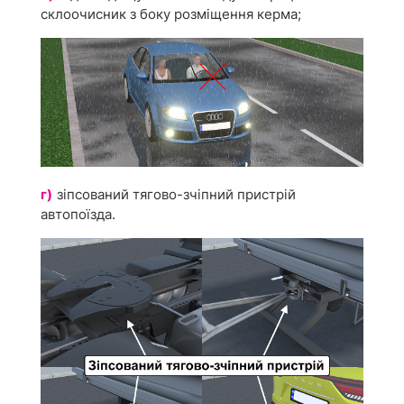
склоочисник з боку розміщення керма;
г)
зіпсований тягово-зчіпний пристрій
автопоїзда.