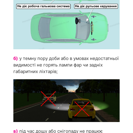
б)
у темну пору доби або в умовах недостатньої
видимості не горять лампи фар чи задніх
габаритних ліхтарів;
в)
під час дощу або снігопаду не працює