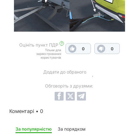
?
Оцініть пункт ПДР
0
0
Тільки для
зареєстрованих
користувачів
Додати до обраного
Обговоріть з друзями:
Коментарі • 0
За популярністю
За порядком