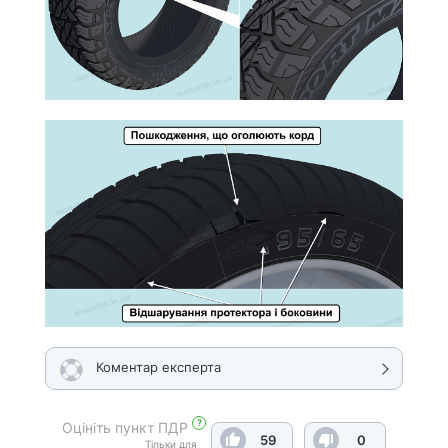
Коментар експерта
?
Оцініть пункт ПДР
59
0
Тільки для