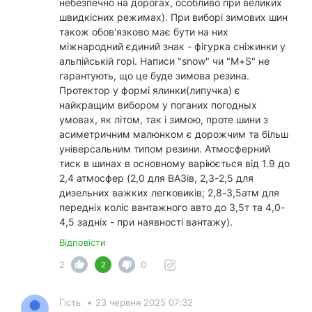
небезпечно на дорогах, особливо при великих
швидкісних режимах). При виборі зимових шин
також обов'язково має бути на них
міжнародний єдиний знак - фігурка сніжинки у
альпійській горі. Написи "snow" чи "M+S" не
гарантують, що це буде зимова резина.
Протектор у формі ялинки(липучка) є
найкращим вибором у поганих погодных
умовах, як літом, так і зимою, проте шини з
асиметричним малюнком є дорожчим та більш
універсальним типом резини. Атмосферний
тиск в шинах в основному варіюється від 1.9 до
2,4 атмосфер (2,0 для ВАЗів, 2,3-2,5 для
дизельних важких легковиків; 2,8-3,5атм для
передніх коліс вантажного авто до 3,5т та 4,0-
4,5 задніх - при наявності вантажу).
Відповісти
2
0
2
Гість
•
23 червня 2025 07:32