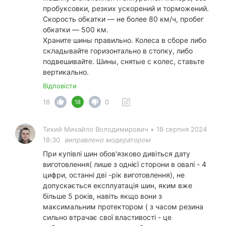
пробуксовки, резких ускорений и торможений.
Скорость обкатки — не более 80 км/ч, пробег
обкатки — 500 км.
Храните шины правильно. Колеса в сборе либо
складывайте горизонтально в стопку, либо
подвешивайте. Шины, снятые с колес, ставьте
вертикально.
Відповісти
18
0
18
Тихий Михайло Володимирович
•
18 серпня 2024
18:30
виправлено модератором
При купівлі шин обов'язково дивіться дату
виготовлення( лише з однієї сторони в овалі - 4
цифри, останні дві -рік виготовлення), не
допускається експлуатація шин, яким вже
більше 5 років, навіть якщо вони з
максимальним протектором ( з часом резина
сильно втрачає свої властивості - це