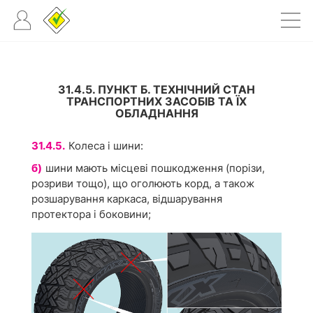
31.4.5. ПУНКТ Б. ТЕХНІЧНИЙ СТАН
ТРАНСПОРТНИХ ЗАСОБІВ ТА ЇХ
ОБЛАДНАННЯ
31.4.5.
Колеса і шини:
б)
шини мають місцеві пошкодження (порізи,
розриви тощо), що оголюють корд, а також
розшарування каркаса, відшарування
протектора і боковини;