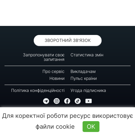
ЗВОРОТНИЙ ЗВ'ЯЗОК
Запропонувати своє
Статистика змін
запитання
Про сервіс
Викладачам
Новини
Пульс країни
Політика конфіденційності
Угода підписника
© 2016-2026 GREEN-WAY
Для коректної роботи ресурс використовує
Копіювання, передрук або використання матеріалів цієї сторінки для відтворення,
переносу на інші носії інформації заборонено. Час останнього оновлення: 10:20
файли cookie
OK
(09.08.2026)