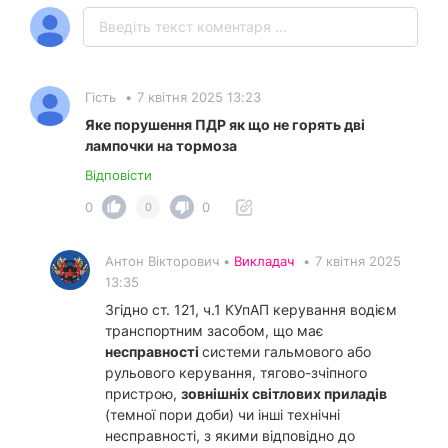
Гість
•
7 квітня 2025 13:23
Яке порушення ПДР як що не горять дві
лампочки на тормоза
Відповісти
0
0
0
Антон Вікторович •
Викладач
•
7 квітня 2025
13:35
Згідно ст. 121, ч.1 КУпАП керування водієм
транспортним засобом, що має
несправності
системи гальмового або
рульового керування, тягово-зчіпного
пристрою,
зовнішніх світлових приладів
(темної пори доби) чи інші технічні
несправності, з якими відповідно до