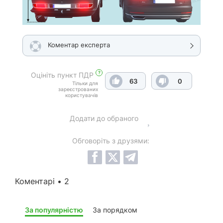
Коментар експерта
?
Оцініть пункт ПДР
63
0
Тільки для
зареєстрованих
користувачів
Додати до обраного
Обговоріть з друзями:
Коментарі • 2
За популярністю
За порядком