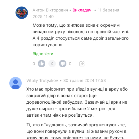
Антон Вікторович •
Викладач
•
11 березня
2025 11:40
Може тому, що житлова зона є окремим
випадком руху пішоходів по проїзній частині.
А 4 розділ стосується саме доріг загального
користування.
Відповісти
0
0
0
Vitaliy Tretyakov
•
30 травня 2024 17:53
Хто має пріоритет при в'їзді з вулиці в арку або
закритий двір в зонах старої (ще
дореволюційної) забудови. Зазвичай ці арки не
дуже широкі - трохи більше 2 метрів і дві
автівки там ніяк не роз'їдуться.
Ті, хто в'їжджають, зазвичай аргументують те,
що вони повернули з вулиці зі жвавим рухом в
жилу зону, тому пріоритет за ними, не будуть