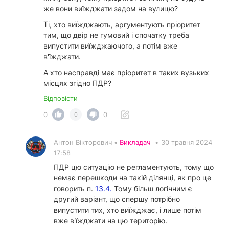
же вони виїжджати задом на вулицю?
Ті, хто виїжджають, аргументують пріоритет
тим, що двір не гумовий і спочатку треба
випустити виїжджаючого, а потім вже
в'їжджати.
А хто насправді має пріоритет в таких вузьких
місцях згідно ПДР?
Відповісти
0
0
0
Антон Вікторович •
Викладач
•
30 травня 2024
17:58
ПДР цю ситуацію не регламентують, тому що
немає перешкоди на такій ділянці, як про це
говорить п.
13.4.
Тому більш логічним є
другий варіант, що спершу потрібно
випустити тих, хто виїжджає, і лише потім
вже в'їжджати на цю територію.