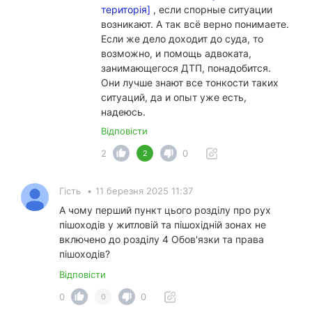
територія]
, если спорные ситуации
возникают. А так всё верно понимаете.
Если же дело доходит до суда, то
возможно, и помощь адвоката,
занимающегося ДТП, понадобится.
Они лучше знают все тонкости таких
ситуаций, да и опыт уже есть,
надеюсь.
Відповісти
2
0
2
Гість
•
11 березня 2025 11:37
А чому перший пункт цього розділу про рух
пішоходів у житловій та пішохідній зонах не
включено до розділу 4 Обов'язки та права
пішоходів?
Відповісти
0
0
0