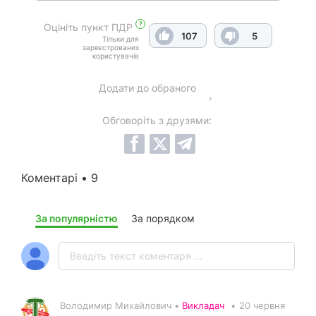
?
Оцініть пункт ПДР
107
5
Тільки для
зареєстрованих
користувачів
Додати до обраного
Обговоріть з друзями:
Коментарі • 9
За популярністю
За порядком
Володимир Михайлович •
Викладач
•
20 червня