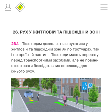
26. РУХ У ЖИТЛОВІЙ ТА ПІШОХІДНІЙ ЗОНІ
26.1.
Пішоходам дозволяється рухатися у
житловій та пішохідній зоні як по тротуарах, так
і по проїзній частині. Пішоходи мають перевагу
перед транспортними засобами, але не повинні
створювати безпідставних перешкод для
їхнього руху.