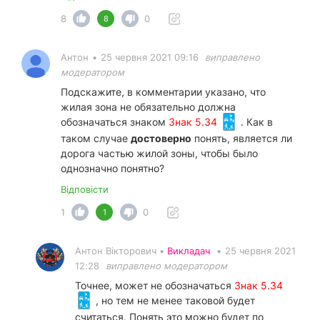
8
0
8
Антон
•
25 червня 2021 09:16
виправлено
модератором
Подскажите, в комментарии указано, что
жилая зона не обязательно должна
обозначаться знаком
Знак 5.34
. Как в
таком случае
достоверно
понять, является ли
дорога частью жилой зоны, чтобы было
однозначно понятно?
Відповісти
1
0
1
Антон Вікторович •
Викладач
•
25 червня 2021
12:28
виправлено модератором
Точнее, может не обозначаться
Знак 5.34
, но тем не менее таковой будет
считаться. Понять это можно будет по