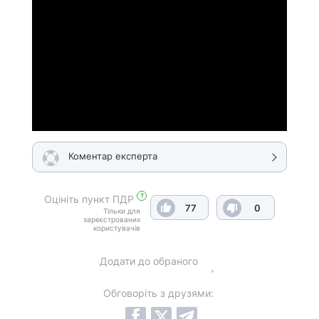
Коментар експерта
?
Оцініть пункт ПДР
77
0
Тільки для
зареєстрованих
користувачів
Додати до обраного
Обговоріть з друзями: