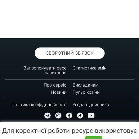
ЗВОРОТНИЙ ЗВ'ЯЗОК
Запропонувати своє
Статистика змін
запитання
Про сервіс
Викладачам
Новини
Пульс країни
Політика конфіденційності
Угода підписника
© 2016-2026 GREEN-WAY
Для коректної роботи ресурс використовує
Копіювання, передрук або використання матеріалів цієї сторінки для відтворення,
переносу на інші носії інформації заборонено. Час останнього оновлення: 09:30