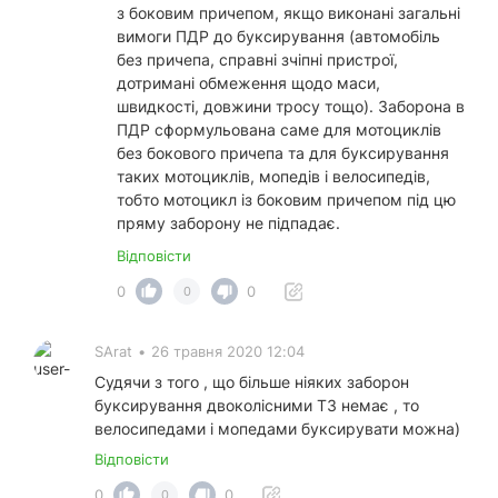
з боковим причепом, якщо виконані загальні
вимоги ПДР до буксирування (автомобіль
без причепа, справні зчіпні пристрої,
дотримані обмеження щодо маси,
швидкості, довжини тросу тощо). Заборона в
ПДР сформульована саме для мотоциклів
без бокового причепа та для буксирування
таких мотоциклів, мопедів і велосипедів,
тобто мотоцикл із боковим причепом під цю
пряму заборону не підпадає.
Відповісти
0
0
0
SArat
•
26 травня 2020 12:04
Судячи з того , що більше ніяких заборон
буксирування двоколісними ТЗ немає , то
велосипедами і мопедами буксирувати можна)
Відповісти
0
0
0