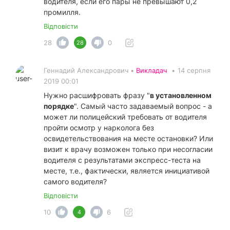
водителя, если его пары не превышают 0,2
промилля.
Відповісти
28
0
28
Геннадий Александрович •
Викладач
•
14 серпня
2019 00:01
Нужно расшифровать фразу "
в установленном
порядке
". Самый часто задаваемый вопрос - а
может ли полицейский требовать от водителя
пройти осмотр у нарколога без
освидетельствования на месте остановки? Или
визит к врачу возможен только при несогласии
водителя с результатами экспресс-теста на
месте, т.е., фактически, является инициативой
самого водителя?
Відповісти
10
6
4