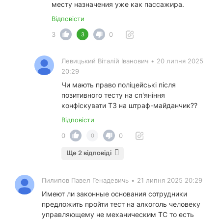
месту назначения уже как пассажира.
Відповісти
3
0
3
Левицький Віталій Іванович
•
20 липня 2025
20:29
Чи мають право поліцейські після
позитивного тесту на сп'яніння
конфіскувати ТЗ на штраф-майданчик??
Відповісти
0
0
0
Ще 2 відповіді
Пилипов Павел Генадевичь
•
21 липня 2025 20:29
Имеют ли законные основания сотрудники
предложить пройти тест на алкоголь человеку
управляющему не механическим ТС то есть