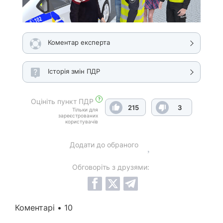
Коментар експерта
Історія змін ПДР
?
Оцініть пункт ПДР
215
3
Тільки для
зареєстрованих
користувачів
Додати до обраного
Обговоріть з друзями:
Коментарі • 10