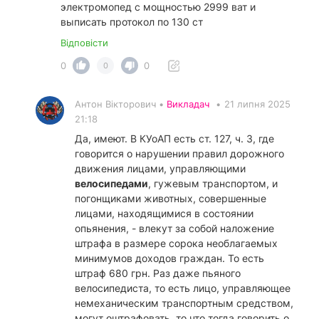
электромопед с мощностью 2999 ват и
выписать протокол по 130 ст
Відповісти
0
0
0
Антон Вікторович •
Викладач
•
21 липня 2025
21:18
Да, имеют. В КУоАП есть ст. 127, ч. 3, где
говорится о нарушении правил дорожного
движения лицами, управляющими
велосипедами
, гужевым транспортом, и
погонщиками животных, совершенные
лицами, находящимися в состоянии
опьянения, - влекут за собой наложение
штрафа в размере сорока необлагаемых
минимумов доходов граждан. То есть
штраф 680 грн. Раз даже пьяного
велосипедиста, то есть лицо, управляющее
немеханическим транспортным средством,
могут оштрафовать, то что тогда говорить о