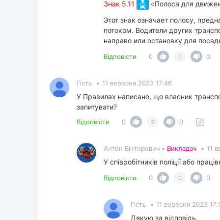
Знак 5.11
«Полоса для движен
Этот знак означает полосу, пре
потоком. Водители других трансп
направо или остановку для посад
Відповісти
0
0
0
Гість
•
11 вересня 2023 17:46
У Правилах написано, що власник транспо
запитувати?
Відповісти
0
0
0
Антон Вікторович •
Викладач
•
11 
У співробітників поліції або прац
Відповісти
0
0
0
Гість
•
11 вересня 2023 17:
Дякую за відповідь.