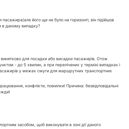
 пасажира(але його ще не було на горизонті, він підійшов
ти в даному випадку?
 винятково для посадки або висадки пасажирів. Отож
ктом - до 5 хвилин, а при перелічених у терміні випадках і
у пасажирів у межах смуги для маршрутних транспортних
працювання, конфлікти, помилки! Причина: безвідповідальні
вжди!
ортним засобом, щоб виконувати в зоні дії даного