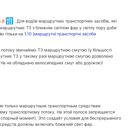
5.8
. Для водіїв маршрутних транспортних засобів, які
 маршрутних ТЗ з ближнім світлом фар у світлу пору доби
ю тільки на
1.10 [маршрутні транспортні засоби
 потоку звичайних ТЗ маршрутною смугою (у більшості
утних ТЗ у такому разі маршрутною смугою дозволено
тів не обладнано велосипедних смуг або доріжок)!
ение только маршрутным транспортным средствам
ему транспортному потоку. На этой полосе запрещается
 спорный момент). Это создаёт условия для беспрерывного
средств должны включать ближний свет фар.