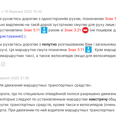
•
10 березня 2025 10:32
ем рухаєтесь дорогою з одностороннім рухом, позначеною
Знак 
но виділеною на такій дорозі зустрічною смугою для руху лише
е установлено
Знак 5.11
разом зі
Знак 3.21
(не поширює ді
ористування)]
).
ем рухаєтесь дорогою з
попутно
розташованою Вам і загальному
оруч). Ця маршрутна смуга позначена
Знак 5.11
. Крім маршр
немаршрутних таксі, а також велосипедів (якщо для велосипедис
ерезня 2025 21:30
для движения маршрутных транспортных средств».
 дороги, где по специально отведённой полосе разрешено движ
), которые следуют по установленным маршрутам
навстречу
общ
ругих транспортных средств, кроме такси и велосипедов (очень
рта. При движении по ней водители маршрутных транспортных 