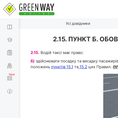
Усі довідники
2.15. ПУНКТ Б. ОБ
2.15.
Водій таксі має право:
б)
здійснювати посадку та висадку пасажирі
положень
пунктів 15.1
та
15.2
цих Правил.
(
№