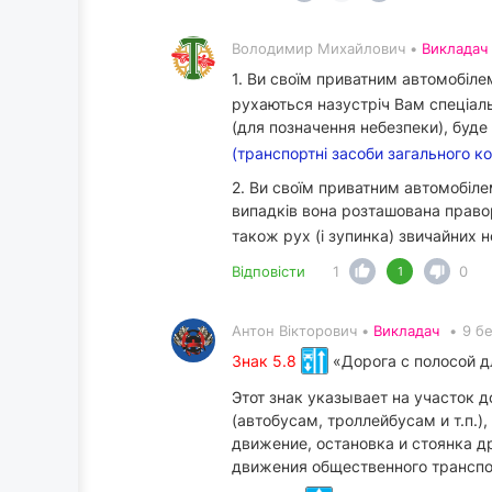
Володимир Михайлович •
Викладач
1. Ви своїм приватним автомобіл
рухаються назустріч Вам спеціаль
(для позначення небезпеки), буд
(транспортні засоби загального к
2. Ви своїм приватним автомобіл
випадків вона розташована прав
також рух (і зупинка) звичайних 
Відповісти
1
0
1
Антон Вікторович •
Викладач
•
9 б
Знак 5.8
«Дорога с полосой 
Этот знак указывает на участок
(автобусам, троллейбусам и т.п.
движение, остановка и стоянка д
движения общественного транспо