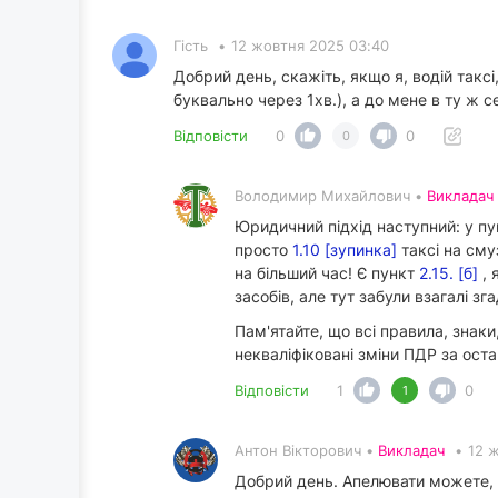
Гість
•
12 жовтня 2025 03:40
Добрий день, скажіть, якщо я, водій таксі
буквально через 1хв.), а до мене в ту ж 
Відповісти
0
0
0
Володимир Михайлович •
Викладач
Юридичний підхід наступний: у пу
просто
1.10 [зупинка]
таксі на сму
на більший час! Є пункт
2.15. [б]
, 
засобів, але тут забули взагалі зг
Пам'ятайте, що всі правила, знак
некваліфіковані зміни ПДР за оста
Відповісти
1
0
1
Антон Вікторович •
Викладач
•
12 
Добрий день. Апелювати можете, а