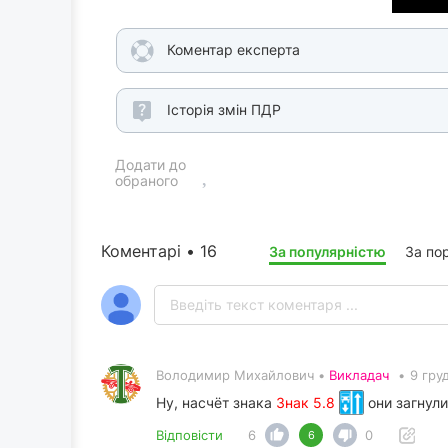
Коментар експерта
Історія змін ПДР
Додати до
обраного
Коментарі • 16
За популярністю
За по
Володимир Михайлович •
Викладач
•
9 гру
Ну, насчёт знака
Знак 5.8
они загнули
Відповісти
6
0
6