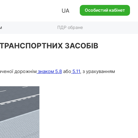
UA
Особистий кабінет
м
ПДР обране
ИХ ТРАНСПОРТНИХ ЗАСОБІВ
наченої дорожнім
знаком 5.8
або
5.11
, з урахуванням