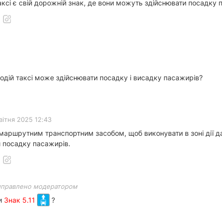
ксі є свій дорожній знак, де вони можуть здійснювати посадку 
одій таксі може здійснювати посадку і висадку пасажирів?
вітня 2025 12:43
 маршрутним транспортним засобом, щоб виконувати в зоні дії д
и посадку пасажирів.
иправлено модератором
и
Знак 5.11
?