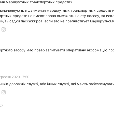
ия маршрутных транспортных средств».
дназначенную для движения маршрутных транспортных средств 
ортных средств не имеют права выезжать на эту полосу, за ис
ки/высадки пассажиров, если это не препятствует маршрутному
ртного засобу має право запитувати оперативну інформацію про
вересня 2023 17:50
івників дорожніх служб, або інших служб, які мають забезпечува
57