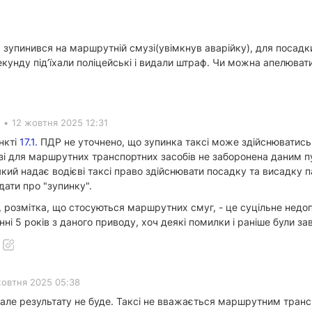
, зупинився на маршрутній смузі(увімкнув аварійку), для посадки
секунду підʼїхали поліцейські і видали штраф. Чи можна апелюва
•
12 жовтня 2025 12:31
нкті
17.1.
ПДР не уточнено, що зупинка таксі може здійснюватись
зі для маршрутних транспортних засобів не заборонена даним пун
який надає водієві таксі право здійснювати посадку та висадк
адати про "зупинку".
и, розмітка, що стосуються маршрутних смуг, - це суцільне недо
нні 5 років з даного приводу, хоч деякі помилки і раніше були за
жовтня 2025 05:38
ле результату не буде. Таксі не вважається маршрутним трансп