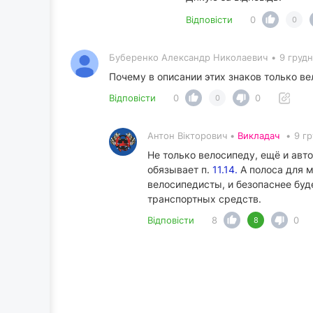
Відповісти
0
0
Буберенко Александр Николаевич
•
9 грудн
Почему в описании этих знаков только в
Відповісти
0
0
0
Антон Вікторович •
Викладач
•
9 гр
Не только велосипеду, ещё и авт
обязывает п.
11.14.
А полоса для м
велосипедисты, и безопаснее буд
транспортных средств.
Відповісти
8
0
8