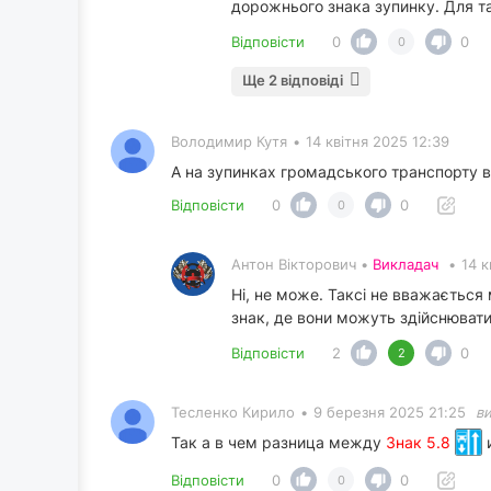
дорожнього знака зупинку. Для та
Відповісти
0
0
0
Ще 2 відповіді
Володимир Кутя
•
14 квітня 2025 12:39
А на зупинках громадського транспорту в
Відповісти
0
0
0
Антон Вікторович •
Викладач
•
14 к
Ні, не може. Таксі не вважається
знак, де вони можуть здійснюват
Відповісти
2
0
2
Тесленко Кирило
•
9 березня 2025 21:25
в
Так а в чем разница между
Знак 5.8
Відповісти
0
0
0