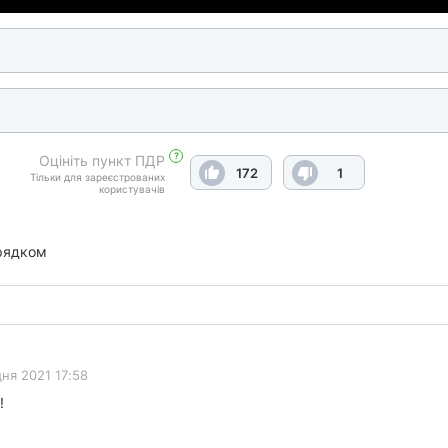
?
Оцініть пункт ПДР
172
1
Тільки для зареєстрованих
користувачів
рядком
дня 2021 17:58
!