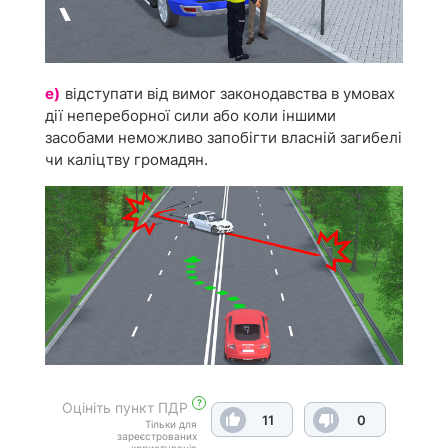
е)
відступати від вимог законодавства в умовах
дії непереборної сили або коли іншими
засобами неможливо запобігти власній загибелі
чи каліцтву громадян.
?
Оцініть пункт ПДР
11
0
Тільки для
зареєстрованих
користувачів