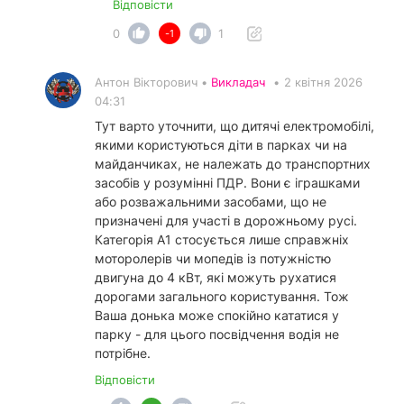
Відповісти
0
1
-1
Антон Вікторович •
Викладач
•
2 квітня 2026
04:31
Тут варто уточнити, що дитячі електромобілі,
якими користуються діти в парках чи на
майданчиках, не належать до транспортних
засобів у розумінні ПДР. Вони є іграшками
або розважальними засобами, що не
призначені для участі в дорожньому русі.
Категорія А1 стосується лише справжніх
моторолерів чи мопедів із потужністю
двигуна до 4 кВт, які можуть рухатися
дорогами загального користування. Тож
Ваша донька може спокійно кататися у
парку - для цього посвідчення водія не
потрібне.
Відповісти