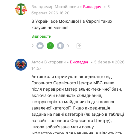
Володимир Михайлович •
Викладач
•
5
березня 2026 16:20
В Україні все можливо! І в Європі таких
казусів не менше!
Відповісти
2
0
2
Антон Вікторович •
Викладач
•
5 березня 2026
14:57
Автошколи отримують акредитацію від
Головного Сервісного Центру МВС лише
після перевірки матеріально-технічної бази,
включаючи наявність обладнання,
інструкторів та майданчиків для кожної
заявленої категорії. Якщо акредитація
видана на певні категорії (як видно в таблиці
на сайті Головного Сервісного Центру),
школа зобов'язана мати повну
інфраструктуру для навчання, а відсутність