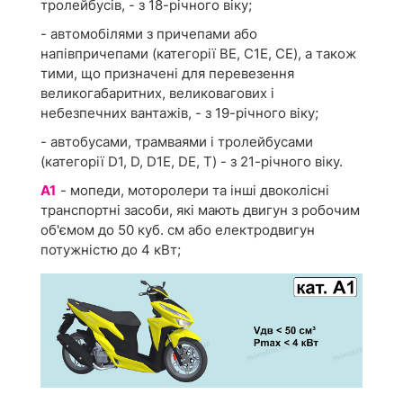
тролейбусів, - з 18-річного віку;
- автомобілями з причепами або
напівпричепами (категорії ВЕ, С1Е, СЕ), а також
тими, що призначені для перевезення
великогабаритних, великовагових і
небезпечних вантажів, - з 19-річного віку;
- автобусами, трамваями і тролейбусами
(категорії D1, D, D1Е, DЕ, Т) - з 21-річного віку.
А1
- мопеди, моторолери та інші двоколісні
транс­портні засоби, які мають двигун з робочим
об'ємом до 50 куб. см або електродвигун
потужністю до 4 кВт;