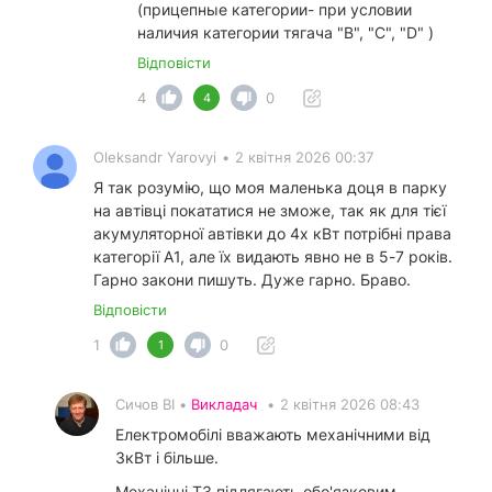
(прицепные категории- при условии
наличия категории тягача "В", "С", "D" )
Відповісти
4
0
4
Oleksandr Yarovyi
•
2 квітня 2026 00:37
Я так розумію, що моя маленька доця в парку
на автівці покататися не зможе, так як для тієї
акумуляторної автівки до 4х кВт потрібні права
категорії А1, але їх видають явно не в 5-7 років.
Гарно закони пишуть. Дуже гарно. Браво.
Відповісти
1
0
1
Сичов ВІ •
Викладач
•
2 квітня 2026 08:43
Електромобілі вважають механічними від
3кВт і більше.
Механічні ТЗ підлягають обо'язковим