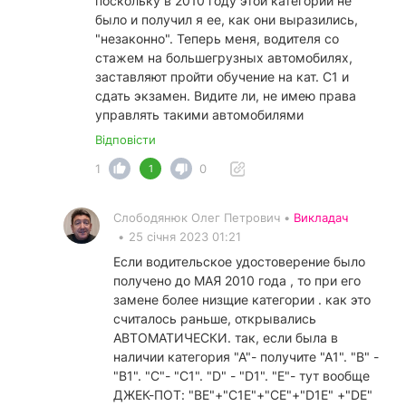
поскольку в 2010 году этой категории не
было и получил я ее, как они выразились,
"незаконно". Теперь меня, водителя со
стажем на большегрузных автомобилях,
заставляют пройти обучение на кат. С1 и
сдать экзамен. Видите ли, не имею права
управлять такими автомобилями
Відповісти
1
0
1
Слободянюк Олег Петрович •
Викладач
•
25 січня 2023 01:21
Если водительское удостоверение было
получено до МАЯ 2010 года , то при его
замене более низщие категории . как это
считалось раньше, открывались
АВТОМАТИЧЕСКИ. так, если была в
наличии категория "А"- получите "А1". "В" -
"В1". "С"- "С1". "D" - "D1". "Е"- тут вообще
ДЖЕК-ПОТ: "ВЕ"+"С1Е"+"СЕ"+"D1E" +"DE"