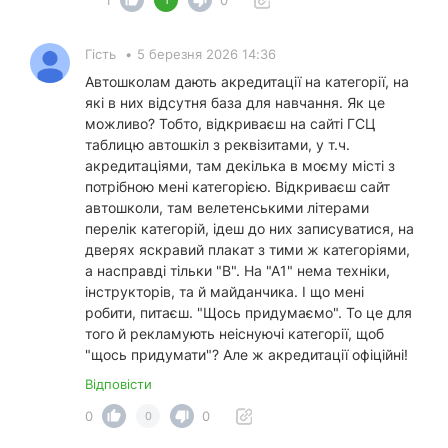
Гість
•
5 березня 2026 14:36
Автошколам дають акредитації на категорії, на
які в них відсутня база для навчання. Як це
можливо? Тобто, відкриваєш на сайті ГСЦ
таблицю автошкіл з реквізитами, у т.ч.
акредитаціями, там декілька в моєму місті з
потрібною мені категорією. Відкриваєш сайт
автошколи, там велетенськими літерами
перелік категорій, ідеш до них записуватися, на
дверях яскравий плакат з тими ж категоріями,
а насправді тільки "В". На "А1" нема техніки,
інструкторів, та й майданчика. І що мені
робити, питаєш. "Щось придумаємо". То це для
того й рекламують неіснуючі категорії, щоб
"щось придумати"? Але ж акредитації офіційні!
Відповісти
0
0
0