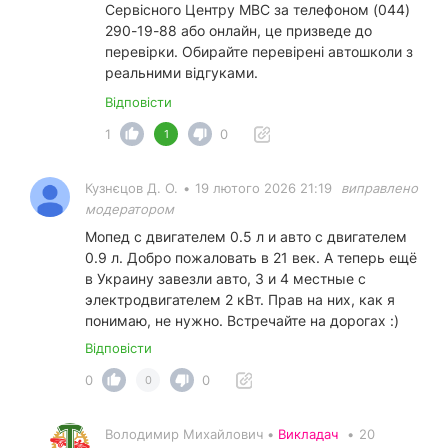
Сервісного Центру МВС за телефоном (044)
290-19-88 або онлайн, це призведе до
перевірки. Обирайте перевірені автошколи з
реальними відгуками.
Відповісти
1
0
1
Кузнєцов Д. О.
•
19 лютого 2026 21:19
виправлено
модератором
Мопед с двигателем 0.5 л и авто с двигателем
0.9 л. Добро пожаловать в 21 век. А теперь ещё
в Украину завезли авто, 3 и 4 местные с
электродвигателем 2 кВт. Прав на них, как я
понимаю, не нужно. Встречайте на дорогах :)
Відповісти
0
0
0
Володимир Михайлович •
Викладач
•
20