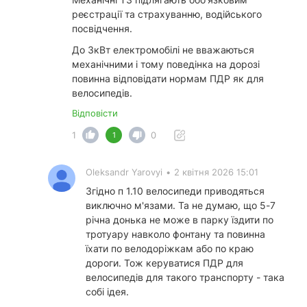
реєстрації
та страхуванню
, водійського
посвідчення.
До 3кВт електромобілі не вважаються
механічними і тому поведінка на дорозі
повинна відповідати нормам ПДР як для
велосипедів.
Відповісти
1
0
1
Oleksandr Yarovyi
•
2 квітня 2026 15:01
Згідно п 1.10 велосипеди приводяться
виключно м'язами. Та не думаю, що 5-7
річна донька не може в парку їздити по
тротуару навколо фонтану та повинна
їхати по велодоріжкам або по краю
дороги. Тож керуватися ПДР для
велосипедів для такого транспорту - така
собі ідея.