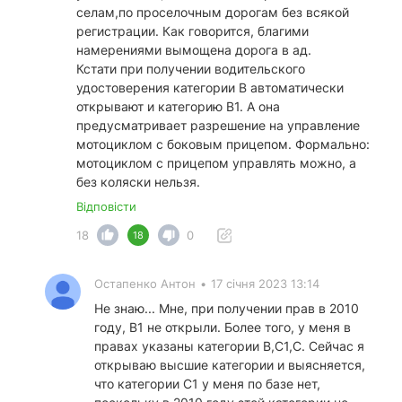
селам,по проселочным дорогам без всякой
регистрации. Как говорится, благими
намерениями вымощена дорога в ад.
Кстати при получении водительского
удостоверения категории В автоматически
открывают и категорию В1. А она
предусматривает разрешение на управление
мотоциклом с боковым прицепом. Формально:
мотоциклом с прицепом управлять можно, а
без коляски нельзя.
Відповісти
18
0
18
Остапенко Антон
•
17 січня 2023 13:14
Не знаю... Мне, при получении прав в 2010
году, В1 не открыли. Более того, у меня в
правах указаны категории В,С1,С. Сейчас я
открываю высшие категории и выясняется,
что категории С1 у меня по базе нет,