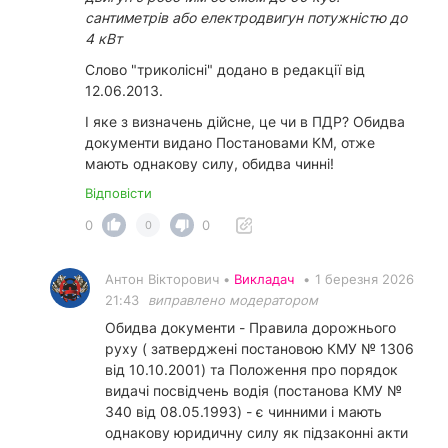
сантиметрів або електродвигун потужністю до
4 кВт
Слово "триколісні" додано в редакції від
12.06.2013.
І яке з визначень дійсне, це чи в ПДР? Обидва
документи видано Постановами КМ, отже
мають однакову силу, обидва чинні!
Відповісти
0
0
0
Антон Вікторович •
Викладач
•
1 березня 2026
21:43
виправлено модератором
Обидва документи - Правила дорожнього
руху ( затверджені постановою КМУ № 1306
від 10.10.2001) та Положення про порядок
видачі посвідчень водія (постанова КМУ №
340 від 08.05.1993) - є чинними і мають
однакову юридичну силу як підзаконні акти