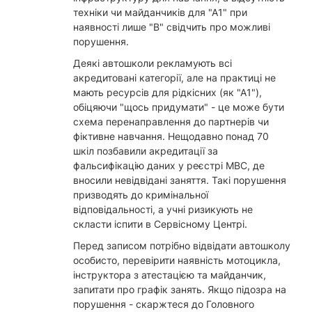
техніки чи майданчиків для "А1" при
наявності лише "B" свідчить про можливі
порушення.
Деякі автошколи рекламують всі
акредитовані категорії, але на практиці не
мають ресурсів для рідкісних (як "А1"),
обіцяючи "щось придумати" - це може бути
схема перенаправлення до партнерів чи
фіктивне навчання. Нещодавно понад 70
шкіл позбавили акредитації за
фальсифікацію даних у реєстрі МВС, де
вносили невідвідані заняття. Такі порушення
призводять до кримінальної
відповідальності, а учні ризикують не
скласти іспити в Сервісному Центрі.
Перед записом потрібно відвідати автошколу
особисто, перевірити наявність мотоцикла,
інструктора з атестацією та майданчик,
запитати про графік занять. Якщо підозра на
порушення - скаржтеся до Головного