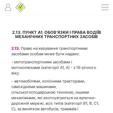
2.13. ПУНКТ А1. ОБОВ’ЯЗКИ І ПРАВА ВОДІЇВ
МЕХАНІЧНИХ ТРАНСПОРТНИХ ЗАСОБІВ
2.13.
Право на керування транспортними
засобами особам може бути надано:
- мототранспортними засобами і
мотоколясками (категорії А1, А) - з 16-річного
віку;
- автомобілями, колісними тракторами,
самохідними машинами,
сільськогосподарською технікою, іншими
механізмами, які експлуатуються на вулично-
дорожній мережі, всіх типів (категорії В1, В, С1,
С), за винятком автобусів, трамваїв і