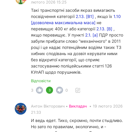
лютого 2026 15:25
Такі транспортні засоби якраз вимагають
посвідчення категорії
2.13. [В1]
, якщо їх
1.10
[дозволена максимальна маса]
не
перевищує 400 кг або категорії
2.13. [В]
,
якщо перевищує. У пункті
2.1. [а]
ПДР просто
забули прибрати слово "механічного" в 2011
році і це надає потенційним водіям таких ТЗ
хибних сподівань на дозвіл керувати ними
без відкритої категорії, що сприяє
застосуванню поліцейськими статті 126
КУпАП щодо порушників.
Відповісти
3
0
3
Антон Вікторович •
Викладач
•
19 лютого 2026
21:33
И ведь едет. Тихо, скромно, почти стыдливо.
Но зато по правилам, экологично, и -