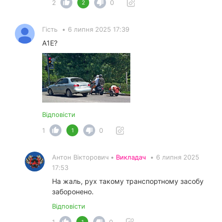
2
0
2
Гість
•
6 липня 2025 17:39
A1E?
Відповісти
1
0
1
Антон Вікторович •
Викладач
•
6 липня 2025
17:53
На жаль, рух такому транспортному засобу
заборонено.
Відповісти
1
0
1