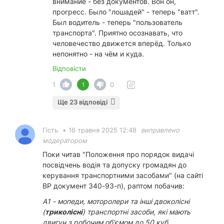
внимание - без документов. Вон он,
прогресс. Было "лошадей" - теперь "ватт".
Был водитель - теперь "пользователь
транспорта". Приятно осознавать, что
человечество движется вперёд. Только
непонятно - на чём и куда.
Відповісти
1
0
1
Ще 23 відповіді
Гість
•
16 травня 2025 12:48
виправлено
модератором
Поки читав "Положення про порядок видачі
посвідчень водія та допуску громадян до
керування транспортними засобами" (на сайті
ВР документ 340-93-п), раптом побачив:
А1 - мопеди, моторолери та інші двоколісні
(
триколісні
) транспортні засоби, які мають
двигун з робочим об'ємом до 50 куб.