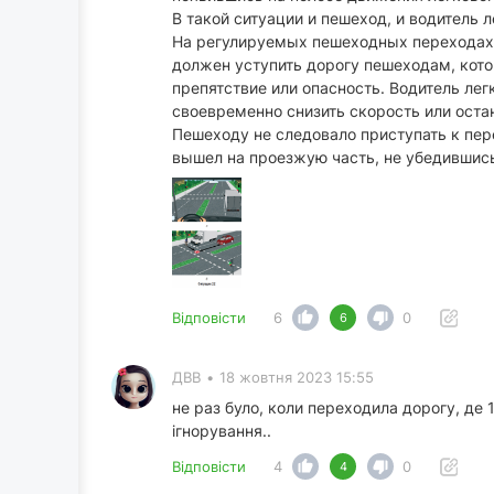
В такой ситуации и пешеход, и водитель 
На регулируемых пешеходных переходах 
должен уступить дорогу пешеходам, кот
препятствие или опасность. Водитель л
своевременно снизить скорость или оста
Пешеходу не следовало приступать к пе
вышел на проезжую часть, не убедившись
Відповісти
6
0
6
ДВВ
•
18 жовтня 2023 15:55
не раз було, коли переходила дорогу, де 1
ігнорування..
Відповісти
4
0
4