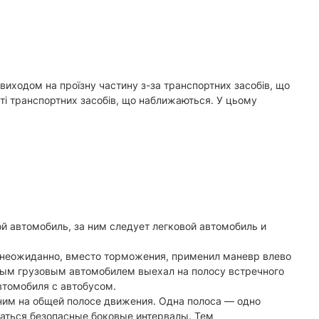
виходом на проїзну частину з-за транс­портних засобів, що
ості транспортних засобів, що наближаються. У цьому
 автомобиль, за ним следует легковой автомобиль и
, неожиданно, вместо торможения, применил маневр влево
емым грузовым автомобилем выехал на полосу встречного
втомобиля с автобусом.
ним на общей полосе движения. Одна полоса — одно
даться безопасные боковые интервалы. Тем