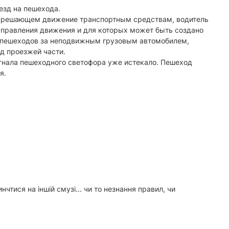
езд на пешехода.
азрешающем движение транспортным средствам, водитель
аправления движения и для которых может быть создано
я пешеходов за неподвижным грузовым автомобилем,
д проезжей части.
гнала пешеходного светофора уже истекало. Пешеход
я.
нчтися на іншій смузі... чи то незнання правил, чи