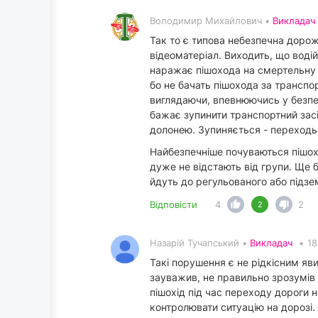
Володимир Михайлович •
Викладач
Так то є типова небезпечна дорож
відеоматеріал. Виходить, що воді
наражає пішохода на смертельну н
бо не бачать пішохода за транспо
виглядаючи, впевнюючись у безпец
бажає зупинити транспортний засі
долонею. Зупиняється - переходь
Найбезпечніше почуваються пішохо
дуже не відстають від групи. Ще
йдуть до регульованого або підзе
Відповісти
4
2
2
Назарій Тучапський •
Викладач
•
18
Такі порушення є не рідкісним яв
зауважив, не правильно зрозумів с
пішохід під час переходу дороги 
контролювати ситуацію на дорозі.