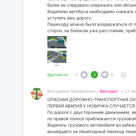
более не следовало опережать или обгон
Водителю автобуса необходимо снижать 
уступить ему дорогу.
Пешеходу можно было воздержаться от пе
сторон, на близком уже расстоянии, при
Відповісти
3
0
3
Володимир Михайлович •
Викладач
•
23 че
ОПАСНАЯ ДОРОЖНО-ТРАНСПОРТНАЯ СИ
ПЕРВАЯ АВАРИЯ У НОВИЧКА СЛУЧАЕТСЯ
По дороге с двусторонним движением, и
по правой полосе приближается грузовой
Водитель грузового автомобиля во избе
вышедшего на пешеходный переход пешехо