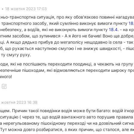
•
18 жовтня 2023 17:03
ньо-транспортна ситуація, про яку обов'язково повинні нагадуват
й транспортного засобу, який сумлінно виконує вимоги пункту
18.
ебезпеку, а водіїв, які не виконують вимоги пункту
18.4.
- на кр
ртним засобом, що зупинився - А я його не бачив! Воно ще добр
і. А якщо дядько прибув до мегаполісу нещодавно із села - так 
б, що рухається наступною смугою і не знижує швидкості, - піш
 ту смугу руху.
ди, які не поспішають переходити поодинці, а чекають на групу 
 безпечніше пішоходам, які відмовляються переходити широку пр
много!
 жовтня 2023 16:38
ищем. Причин такої поведінки водія може бути багато: водій ігно
итуацію ( через те, що водій вантажного авто порушив правила зуп
на нерегульованому пішохідному переході чи на дозвільний сигна
 Тут можна довго розбиратися, з яких причин, що сталося, але 