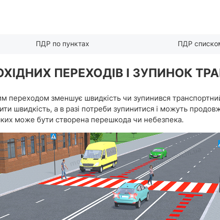
ПДР по пунктах
ПДР списко
ШОХІДНИХ ПЕРЕХОДІВ І ЗУПИНОК Т
 переходом зменшує швидкість чи зупинився транспортний з
шити швидкість, а в разі потреби зупинитися і можуть продо
 яких може бути створена перешкода чи небезпека.