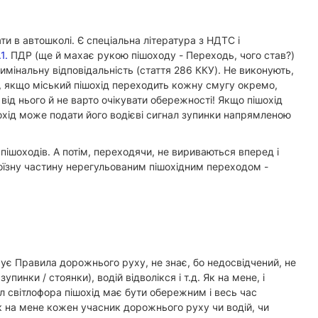
и в автошколі. Є спеціальна література з НДТС і
1.
ПДР (ще й махає рукою пішоходу - Переходь, чого став?)
имінальну відповідальність (стаття 286 ККУ). Не виконують,
е, якщо міський пішохід переходить кожну смугу окремо,
від нього й не варто очікувати обережності! Якщо пішохід
охід може подати його водієві сигнал зупинки напрямленою
пішоходів. А потім, переходячи, не вириваються вперед і
оїзну частину нерегульованим пішохідним переходом -
рує Правила дорожнього руху, не знає, бо недосвідчений, не
инки / стоянки), водій відволікся і т.д. Як на мене, і
л світлофора пішохід має бути обережним і весь час
як на мене кожен учасник дорожнього руху чи водій, чи