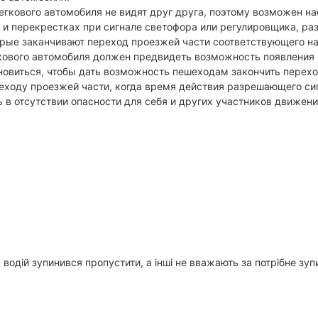
легкового автомобиля не видят друг друга, поэтому возможен на
и перекрестках при сигнале светофора или регулировщика, р
орые заканчивают переход проезжей части соответствующего н
егкового автомобиля должен предвидеть возможность появлени
новиться, чтобы дать возможность пешеходам закончить перехо
реходу проезжей части, когда время действия разрешающего си
 в отсутствии опасности для себя и других участников движени
 водій зупинився пропустити, а інші не вважають за потрібне зупи