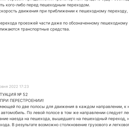
ять кого-либо перед пешеходным переходом.
скорость движения при приближении к пешеходному переходу, т
рехода проезжей части даже по обозначенному пешеходному пе
ближаются транспортные средства.
рвня 2022 17:23
ТУАЦИЯ № 52
 ПРИ ПЕРЕСТРОЕНИИ!
меющей по две полосы для движения в каждом направлении, к
 автомобиль. По левой полосе в том же направлении следует ле
жание наезда на пешехода, вышедшего на пешеходный переход,
да. В результате возможно столкновение грузового и легково