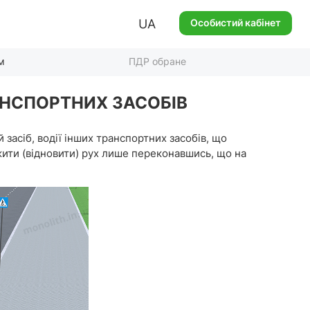
UA
Особистий кабінет
м
ПДР обране
РАНСПОРТНИХ ЗАСОБІВ
асіб, водії інших транспортних засобів, що
вжити (відновити) рух лише переконавшись, що на