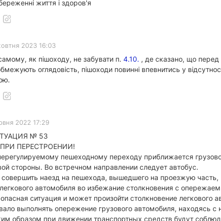
береженні життя і здоров'я
жовтня 2023 16:03
е самому, як пішоходу, не забувати п.
4.10.
, де сказано, що перед 
о обмежують оглядовість, пішоходи повинні впевнитись у відсутн
ою.
рвня 2022 17:29
ТУАЦИЯ № 53
 ПРИ ПЕРЕСТРОЕНИИ!
нерегулируемому пешеходному переходу приближается грузовой
вой стороны. Во встречном направлении следует автобус.
е совершить наезд на пешехода, вышедшего на проезжую часть
ь легкового автомобиля во избежание столкновения с опережа
 опасная ситуация и может произойти столкновение легкового а
вало выполнять опережение грузового автомобиля, находясь с 
аким образом при движении транспортных средств будут соблю