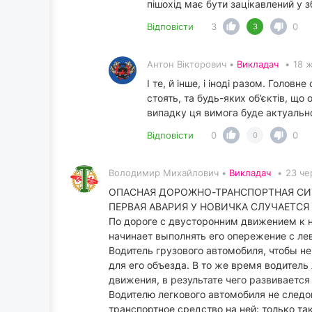
пішохід має бути зацікавлений у з
Відповісти
3
0
3
Антон Вікторович •
Викладач
•
18 
І те, й інше, і іноді разом. Головн
стоять, та будь-яких об’єктів, щ
випадку ця вимога буде актуальн
Відповісти
0
0
0
Володимир Михайлович •
Викладач
•
23 че
ОПАСНАЯ ДОРОЖНО-ТРАНСПОРТНАЯ СИ
ПЕРВАЯ АВАРИЯ У НОВИЧКА СЛУЧАЕТСЯ
По дороге с двусторонним движением к 
начинает выполнять его опережение с ле
Водитель грузового автомобиля, чтобы н
для его объезда. В то же время водител
движения, в результате чего развивается
Водителю легкового автомобиля не следо
транспортное средство на ней: только т