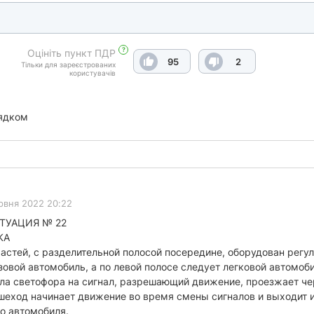
?
Оцініть пункт ПДР
95
2
Тільки для зареєстрованих
користувачів
ядком
рвня 2022 20:22
ТУАЦИЯ № 22
КА
частей, с разделительной полосой посередине, оборудован рег
вой автомобиль, а по левой полосе следует легковой автомобил
ла светофора на сигнал, разрешающий движение, проезжает че
шеход начинает движение во время смены сигналов и выходит и
о автомобиля.