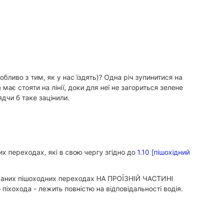
обливо з тим, як у нас їздять)? Одна річ зупинитися на
має стояти на лінії, доки для неї не загориться зелене
ядчи б таке зацінили.
х переходах, які в свою чергу згідно до
1.10 [пішохідний
ьованих пішоходних переходах НА ПРОЇЗНІЙ ЧАСТИНІ
охода - лежить повністю на відповідальності водія.