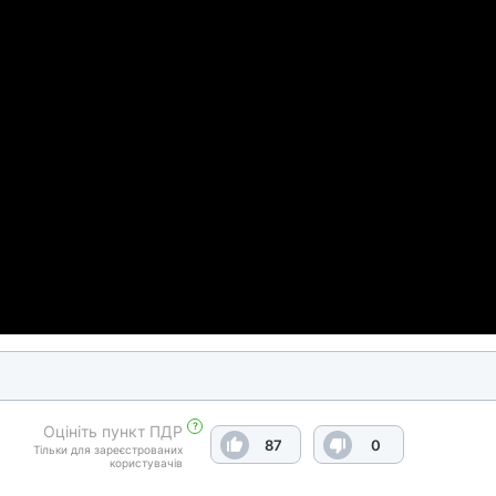
?
Оцініть пункт ПДР
87
0
Тільки для зареєстрованих
користувачів