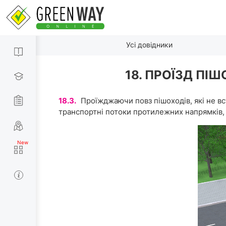
Усі довідники
18. ПРОЇЗД ПІ
18.3.
Проїжджаючи повз пішоходів, які не вст
транс­портні потоки протилежних напрямків,