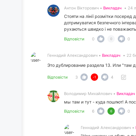
Антон Вікторович •
Викладач
•
24 
Стояти на лінії розмітки посеред 
дотримуватися безпечного інтервал
рухаються швидко і не поважають
Відповісти
0
0
0
Геннадий Александрович •
Викладач
•
22 б
Это дублирование раздела 13. Или "там д
Відповісти
3
4
-1
Володимир Михайлович •
Викладач
мы там и тут - куда пошлют! А по
Відповісти
6
0
6
Геннадий Александрович •
"Нас никому не сбить с пу