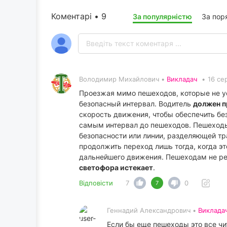
Коментарі • 9
За популярністю
За пор
Володимир Михайлович •
Викладач
•
16 се
Проезжая мимо пешеходов, которые не у
безопасный интервал. Водитель
должен п
скорость движения, чтобы обеспечить бе
самым интервал до пешеходов. Пешеходы,
безопасности или линии, разделяющей тр
продолжить переход лишь тогда, когда э
дальнейшего движения. Пешеходам не ре
светофора истекает
.
Відповісти
7
0
7
Геннадий Александрович •
Виклада
Если бы еще пешеходы это все чита