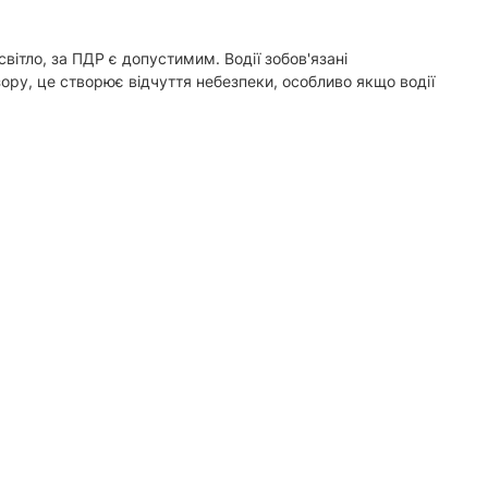
світло, за ПДР є допустимим. Водії зобов'язані
зору, це створює відчуття небезпеки, особливо якщо водії