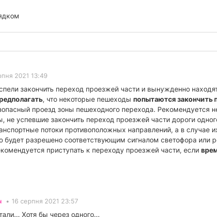
ядком
рпня 2021 13:49
спели закончить переход проезжей части и вынужденно находят
редполагать
, что некоторые пешеходы
попытаются закончить 
зопасный проезд зоны пешеходного перехода. Рекомендуется не
 не успевшие закончить переход проезжей части дороги одног
анспортные потоки противоположных направлений, а в случае и
то будет разрешено соответствующим сигналом светофора или р
комендуется приступать к переходу проезжей части, если
врем
ч
•
16 серпня 2021 23:57
ли... Хотя бы через одного...