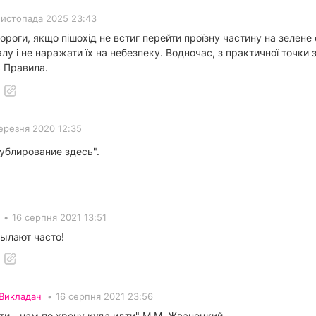
листопада 2025 23:43
дороги, якщо пішохід не встиг перейти проїзну частину на зелене 
у і не наражати їх на небезпеку. Водночас, з практичної точки 
 Правила.
ерезня 2020 12:35
ублирование здесь".
•
16 серпня 2021 13:51
сылают часто!
Викладач
•
16 серпня 2021 23:56
ти - нам по хрену куда идти" М.М. Жванецкий.