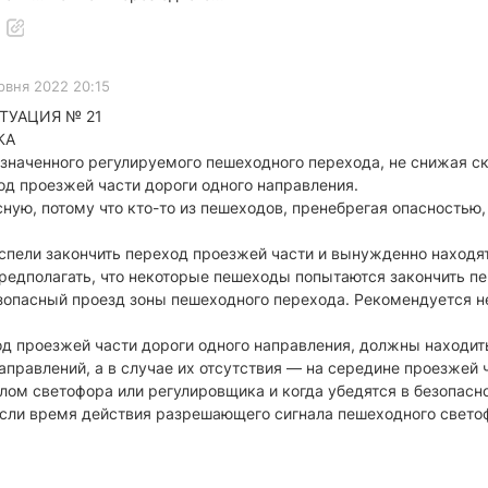
рвня 2022 20:15
ТУАЦИЯ № 21
КА
значенного регулируемого пешеходного перехода, не снижая ск
од проезжей части дороги одного направления.
сную, потому что кто-то из пешеходов, пренебрегая опасность
спели закончить переход проезжей части и вынужденно находят
редполагать, что некоторые пешеходы попытаются закончить пе
зопасный проезд зоны пешеходного перехода. Рекомендуется не
д проезжей части дороги одного направления, должны находит
правлений, а в случае их отсутствия — на середине проезжей ч
лом светофора или регулировщика и когда убедятся в безопас
если время действия разрешающего сигнала пешеходного светоф