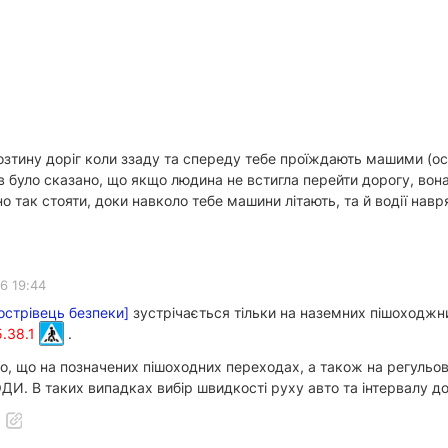
 розтину доріг коли ззаду та спереду тебе проїждають машими (ос
ів було сказано, що якщо людина не встигла перейти дорогу, вона 
о так стояти, доки навколо тебе машини літають, та й водії навр
6 19:44
[острівець безпеки]
зустрічається тільки на наземних пішоходжни
5.38.1
.
ого, що на позначених пішоходних переходах, а також на регул
таких випадках вибір швидкості руху авто та інтервалу до піх