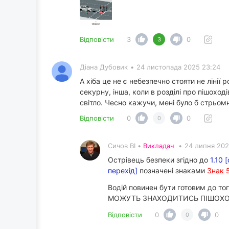
Відповісти
3
0
3
Діана Дубовик
•
24 листопада 2025 23:24
А хіба це не є небезпечно стояти не лінії
секурну, інша, коли в розділі про пішоход
світло. Чесно кажучи, мені було б стрьомн
Відповісти
0
0
0
Сичов ВІ •
Викладач
•
24 липня 202
Острівець безпеки згідно до
1.10 
перехід]
позначені знаками
Знак 
Водій повинен бути готовим до т
МОЖУТЬ ЗНАХОДИТИСЬ ПІШОХОДИ. В 
Відповісти
0
0
0