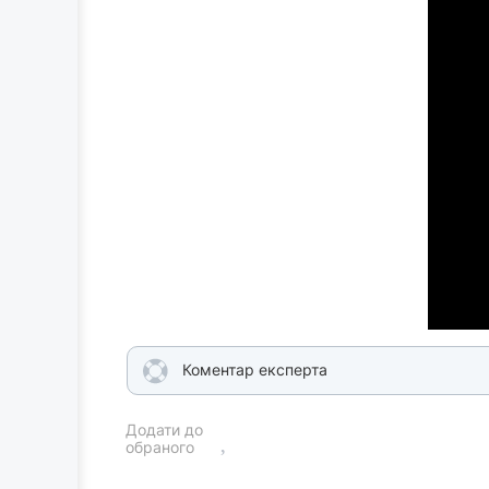
Коментар експерта
Додати до
обраного