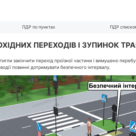
ПДР по пунктах
ПДР списко
ШОХІДНИХ ПЕРЕХОДІВ І ЗУПИНОК Т
игли закінчити перехід проїзної частини і вимушено перебув
 водії повинні дотримувати безпечного інтервалу.