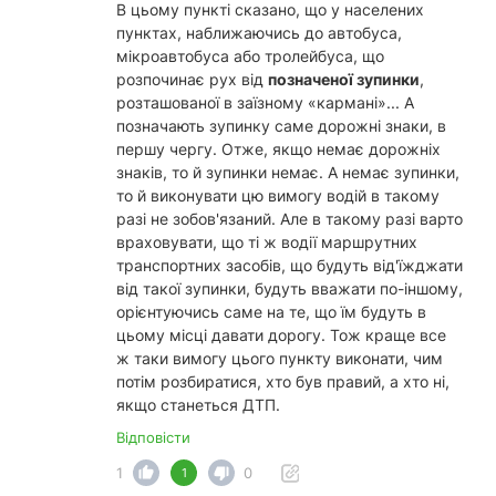
В цьому пункті сказано, що у населених
пунктах, наближаючись до автобуса,
мікроавтобуса або тролейбуса, що
розпочинає рух від
позначеної зупинки
,
розташованої в заїзному «кармані»... А
позначають зупинку саме дорожні знаки, в
першу чергу. Отже, якщо немає дорожніх
знаків, то й зупинки немає. А немає зупинки,
то й виконувати цю вимогу водій в такому
разі не зобов'язаний. Але в такому разі варто
враховувати, що ті ж водії маршрутних
транспортних засобів, що будуть від'їжджати
від такої зупинки, будуть вважати по-іншому,
орієнтуючись саме на те, що їм будуть в
цьому місці давати дорогу. Тож краще все
ж таки вимогу цього пункту виконати, чим
потім розбиратися, хто був правий, а хто ні,
якщо станеться ДТП.
Відповісти
1
0
1