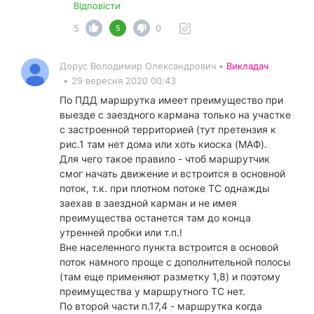
Відповісти
5
0
5
Дорус Володимир Олександрович •
Викладач
•
29 вересня 2020 00:43
По ПДД маршрутка имеет преимущество при
выезде с заездного кармана только на участке
с застроенной территорией (тут претензия к
рис.1 там нет дома или хоть киоска (МАФ).
Для чего такое правило - чтоб маршрутчик
смог начать движение и встроится в основной
поток, т.к. при плотном потоке ТС однажды
заехав в заездной карман и не имея
преимущества останется там до конца
утренней пробки или т.п.!
Вне населенного пункта встроится в основой
поток намного проще с дополнительной полосы
(там еще применяют разметку 1,8) и поэтому
преимущества у маршрутного ТС нет.
По второй части п.17,4 - маршрутка когда