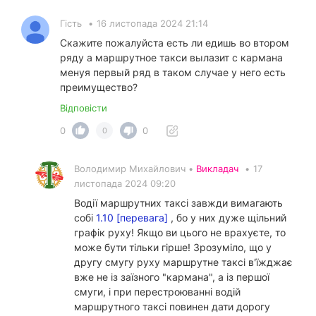
Гість
•
16 листопада 2024 21:14
Скажите пожалуйста есть ли едишь во втором
ряду а маршрутное такси вылазит с кармана
менуя первый ряд в таком случае у него есть
преимущество?
Відповісти
0
0
0
Володимир Михайлович •
Викладач
•
17
листопада 2024 09:20
Водії маршрутних таксі завжди вимагають
собі
1.10 [перевага]
, бо у них дуже щільний
графік руху! Якщо ви цього не врахуєте, то
може бути тільки гірше! Зрозуміло, що у
другу смугу руху маршрутне таксі в'їжджає
вже не із заїзного "кармана", а із першої
смуги, і при перестроюванні водій
маршрутного таксі повинен дати дорогу