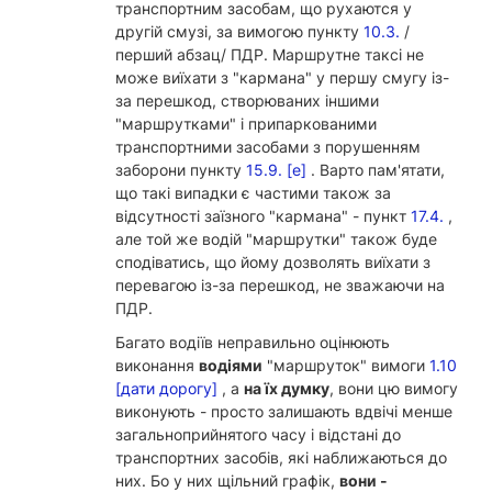
транспортним засобам, що рухаются у
другій смузі, за вимогою пункту
10.3.
/
перший абзац/ ПДР. Маршрутне таксі не
може виїхати з "кармана" у першу смугу із-
за перешкод, створюваних іншими
"маршрутками" і припаркованими
транспортними засобами з порушенням
заборони пункту
15.9. [е]
. Варто пам'ятати,
що такі випадки є частими також за
відсутності заїзного "кармана" - пункт
17.4.
,
але той же водій "маршрутки" також буде
сподіватись, що йому дозволять виїхати з
перевагою із-за перешкод, не зважаючи на
ПДР.
Багато водіїв неправильно оцінюють
виконання
водіями
"маршруток" вимоги
1.10
[дати дорогу]
, а
на їх думку
, вони цю вимогу
виконують - просто залишають вдвічі менше
загальноприйнятого часу і відстані до
транспортних засобів, які наближаються до
них. Бо у них щільний графік,
вони -