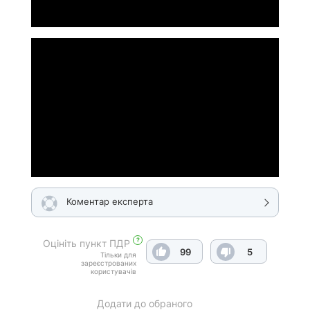
Коментар експерта
?
Оцініть пункт ПДР
99
5
Тільки для
зареєстрованих
користувачів
Додати до обраного