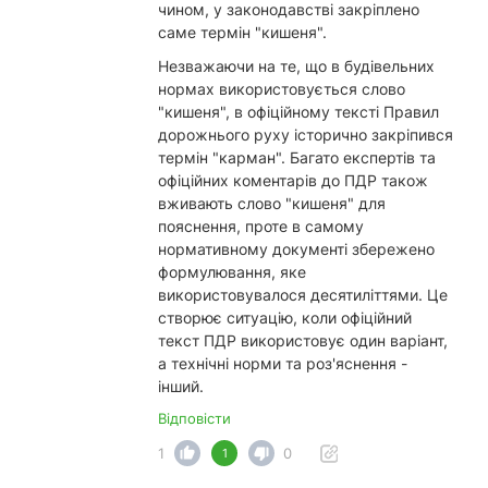
чином, у законодавстві закріплено
саме термін "кишеня".
Незважаючи на те, що в будівельних
нормах використовується слово
"кишеня", в офіційному тексті Правил
дорожнього руху історично закріпився
термін "карман". Багато експертів та
офіційних коментарів до ПДР також
вживають слово "кишеня" для
пояснення, проте в самому
нормативному документі збережено
формулювання, яке
використовувалося десятиліттями. Це
створює ситуацію, коли офіційний
текст ПДР використовує один варіант,
а технічні норми та роз'яснення -
інший.
Відповісти
1
0
1