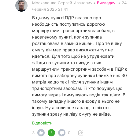
Москаленко Сергей Иванович •
Викладач
•
24
червня 2025 21:41
В цьому пункті ПДР вказано про
необхідність поступатись дорогою
маршрутним транспортним засобам, в
населеному пункті, коли зупинка
розташована в заїзній кишені. Про те в яку
смугу він має право виїжджати тут не
йдеться. Для того щоб не утруднювати
заїзди на зупинки та виїзди з них
маршрутним транспортним засобам в ПДР є
вимога про заборону зупинки ближче ніж 30
метрів як до так і після зупинки іншим
транспортним засобам. Ті хто порушує цю
вимогу якраз і вимушують водія так діяти. В
такому випадку іншого виходу в нього не
існує. Ну а коли все гаразд то ніхто з
зупинки зразу на ліву смугу не виїде.
Відповісти
3
0
3