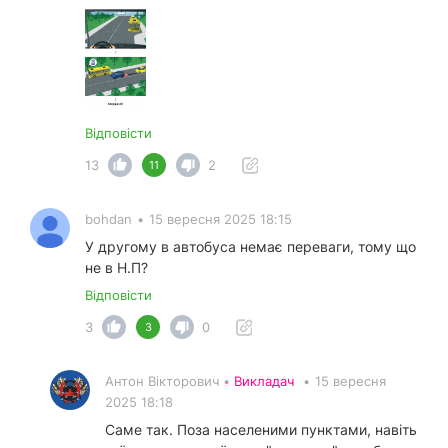
Відповісти
13
2
11
bohdan
•
15 вересня 2025 18:15
У другому в автобуса немає переваги, тому що
не в Н.П?
Відповісти
3
0
3
Антон Вікторович •
Викладач
•
15 вересня
2025 18:18
Саме так. Поза населеними пунктами, навіть