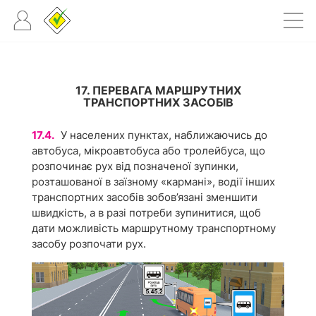
17. ПЕРЕВАГА МАРШРУТНИХ
ТРАНСПОРТНИХ ЗАСОБІВ
17.4.
У населених пунктах, наближаючись до
автобуса, мікроавтобуса або тролейбуса, що
розпочинає рух від позначеної зупинки,
розташованої в заїзному «кармані», водії інших
транспортних засобів зобов’язані зменшити
швидкість, а в разі потреби зупинитися, щоб
дати можливість маршрутному транспортному
засобу розпочати рух.