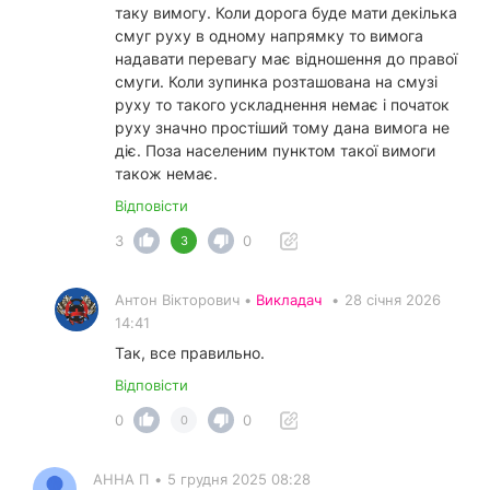
таку вимогу. Коли дорога буде мати декілька
смуг руху в одному напрямку то вимога
надавати перевагу має відношення до правої
смуги. Коли зупинка розташована на смузі
руху то такого ускладнення немає і початок
руху значно простіший тому дана вимога не
діє. Поза населеним пунктом такої вимоги
також немає.
Відповісти
3
0
3
Антон Вікторович •
Викладач
•
28 січня 2026
14:41
Так, все правильно.
Відповісти
0
0
0
АННА П
•
5 грудня 2025 08:28