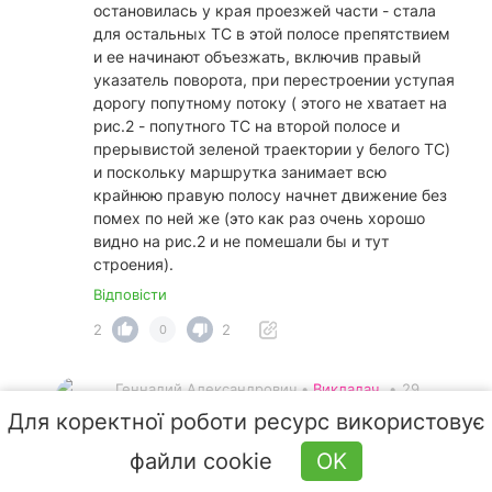
остановилась у края проезжей части - стала
для остальных ТС в этой полосе препятствием
и ее начинают объезжать, включив правый
указатель поворота, при перестроении уступая
дорогу попутному потоку ( этого не хватает на
рис.2 - попутного ТС на второй полосе и
прерывистой зеленой траектории у белого ТС)
и поскольку маршрутка занимает всю
крайнюю правую полосу начнет движение без
помех по ней же (это как раз очень хорошо
видно на рис.2 и не помешали бы и тут
строения).
Відповісти
2
2
0
Геннадий Александрович •
Викладач
•
29
вересня 2020 06:55
Для коректної роботи ресурс використовує
Коллега, где Вы откопали этот "участок с
файли cookie
OK
застроенной территорией"? Есть же простое
понятие - населенный пункт.