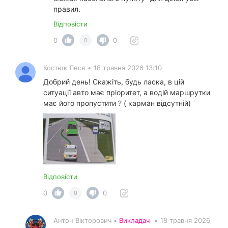
правил.
Відповісти
0
0
0
Костюк Леся
•
18 травня 2026 13:10
Добрий день! Скажіть, будь ласка, в цій
ситуації авто має пріоритет, а водій маршрутки
має його пропустити ? ( карман відсутній)
Відповісти
0
0
0
Антон Вікторович •
Викладач
•
18 травня 2026