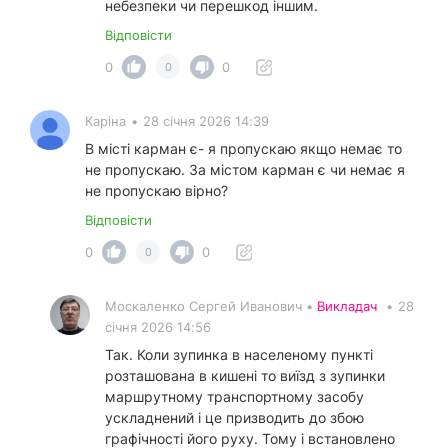
небезпеки чи перешкод іншим.
Відповісти
0
0
0
Каріна
•
28 січня 2026 14:39
В місті карман є- я пропускаю якщо немає то
не пропускаю. За містом карман є чи немає я
не пропускаю вірно?
Відповісти
0
0
0
Москаленко Сергей Иванович •
Викладач
•
28
січня 2026 14:56
Так. Коли зупинка в населеному пункті
розташована в кишені то виїзд з зупинки
маршрутному транспортному засобу
ускладнений і це призводить до збою
графічності його руху. Тому і встановлено