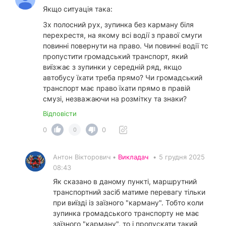
Якщо ситуація така:
3х полосний рух, зупинка без карману біля
перехрестя, на якому всі водії з правої смуги
повинні повернути на право. Чи повинні водії тс
пропустити громадський транспорт, який
виїзжає з зупинки у середній ряд, якщо
автобусу їхати треба прямо? Чи громадський
транспорт має право їхати прямо в правій
смузі, незважаючи на розмітку та знаки?
Відповісти
0
0
0
Антон Вікторович •
Викладач
•
5 грудня 2025
08:43
Як сказано в даному пункті, маршрутний
транспортний засіб матиме перевагу тільки
при виїзді із заїзного "карману". Тобто коли
зупинка громадського транспорту не має
заїзного "карману", то і пропускати такий