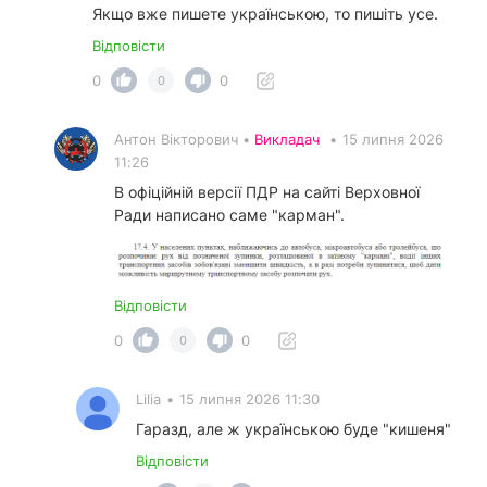
Якщо вже пишете українською, то пишіть усе.
Відповісти
0
0
0
Антон Вікторович •
Викладач
•
15 липня 2026
11:26
В офіційній версії ПДР на сайті Верховної
Ради написано саме "карман".
Відповісти
0
0
0
Lilia
•
15 липня 2026 11:30
Гаразд, але ж українською буде "кишеня"
Відповісти