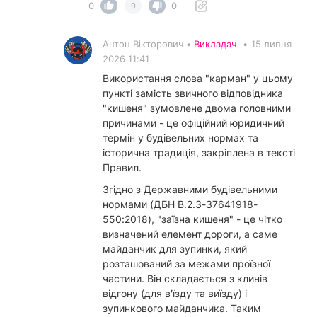
0
0
0
Антон Вікторович •
Викладач
•
15 липня
2026 11:41
Використання слова "карман" у цьому
пункті замість звичного відповідника
"кишеня" зумовлене двома головними
причинами - це офіційний юридичний
термін у будівельних нормах та
історична традиція, закріплена в тексті
Правил.
Згідно з Державними будівельними
нормами (ДБН В.2.3-37641918-
550:2018), "заїзна кишеня" - це чітко
визначений елемент дороги, а саме
майданчик для зупинки, який
розташований за межами проїзної
частини. Він складається з клинів
відгону (для в'їзду та виїзду) і
зупинкового майданчика. Таким