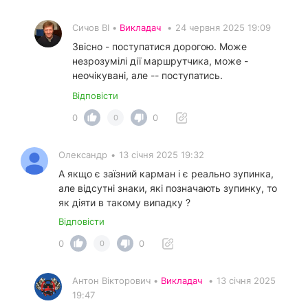
Сичов ВІ •
Викладач
•
24 червня 2025 19:09
Звісно - поступатися дорогою. Може
незрозумілі дії маршрутчика, може -
неочікувані, але -- поступатись.
Відповісти
0
0
0
Олександр
•
13 січня 2025 19:32
А якщо є заїзний карман і є реально зупинка,
але відсутні знаки, які позначають зупинку, то
як діяти в такому випадку ?
Відповісти
0
0
0
Антон Вікторович •
Викладач
•
13 січня 2025
19:47