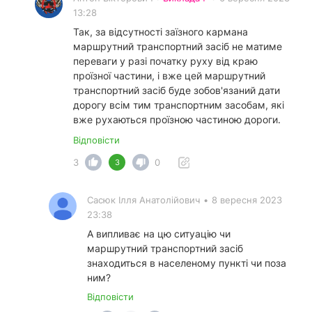
13:28
Так, за відсутності заїзного кармана
маршрутний транспортний засіб не матиме
переваги у разі початку руху від краю
проїзної частини, і вже цей маршрутний
транспортний засіб буде зобов'язаний дати
дорогу всім тим транспортним засобам, які
вже рухаються проїзною частиною дороги.
Відповісти
3
0
3
Сасюк Ілля Анатолійович
•
8 вересня 2023
23:38
А випливає на цю ситуацію чи
маршрутний транспортний засіб
знаходиться в населеному пункті чи поза
ним?
Відповісти