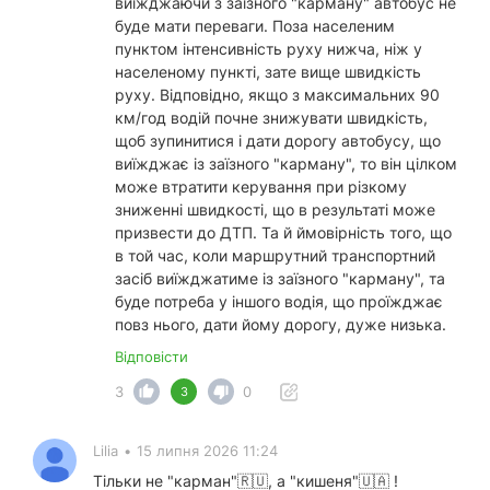
виїжджаючи з заїзного "карману" автобус не
буде мати переваги. Поза населеним
пунктом інтенсивність руху нижча, ніж у
населеному пункті, зате вище швидкість
руху. Відповідно, якщо з максимальних 90
км/год водій почне знижувати швидкість,
щоб зупинитися і дати дорогу автобусу, що
виїжджає із заїзного "карману", то він цілком
може втратити керування при різкому
зниженні швидкості, що в результаті може
призвести до ДТП. Та й ймовірність того, що
в той час, коли маршрутний транспортний
засіб виїжджатиме із заїзного "карману", та
буде потреба у іншого водія, що проїжджає
повз нього, дати йому дорогу, дуже низька.
Відповісти
3
0
3
Lilia
•
15 липня 2026 11:24
Тільки не "карман"
🇷🇺
, а "кишеня"
🇺🇦 !