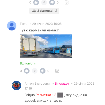
0
0
0
Ще 2 відповіді
Гість
•
29 січня 2023 16:08
Тут є карман чи немає?
Відповісти
0
0
0
Антон Вікторович •
Викладач
•
29 січня 2023
17:16
Згідно
Разметка 1.8
, яку видно на
дорозі, виходить, що є.