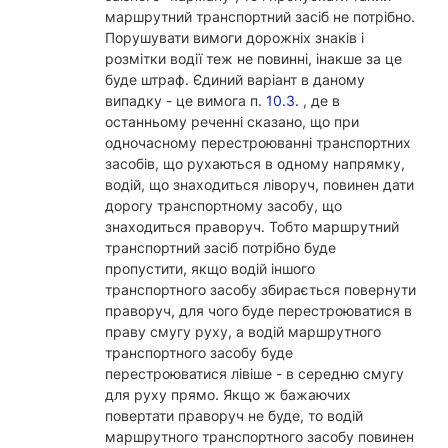
маршрутний транспортний засіб не потрібно.
Порушувати вимоги дорожніх знаків і
розмітки водії теж не повинні, інакше за це
буде штраф. Єдиний варіант в даному
випадку - це вимога п.
10.3.
, де в
останньому реченні сказано, що при
одночасному перестроюванні транспортних
засобів, що рухаються в одному напрямку,
водій, що знаходиться ліворуч, повинен дати
дорогу транспортному засобу, що
знаходиться праворуч. Тобто маршрутний
транспортний засіб потрібно буде
пропустити, якщо водій іншого
транспортного засобу збирається повернути
праворуч, для чого буде перестроюватися в
праву смугу руху, а водій маршрутного
транспортного засобу буде
перестроюватися лівіше - в середню смугу
для руху прямо. Якщо ж бажаючих
повертати праворуч не буде, то водій
маршрутного транспортного засобу повинен