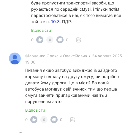
буде пропустити транспортні засоби, що
рухаються по середній смузі, і тільки потім
перестроюватися в неї, як того вимагає все
той же п.
10.3.
ПДР.
Відповісти
0
0
0
Філоненко Олексій Олексійович
•
24 червня 2025
19:06
Питання якщо автобус виїжджає із заїздного
карману і одразу на другу смугу, чи потрібно
давати йому дорогу. Це в місті? Бо водій
автобуса мотивує свій вчинок тим що перша
смуга зайняти припаркованими навіть з
порушенням авто
Відповісти
0
0
0