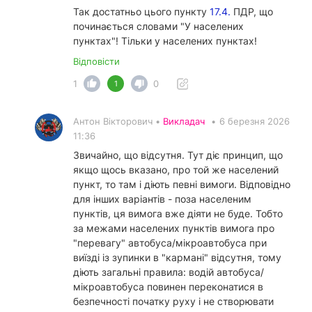
Так достатньо цього пункту
17.4.
ПДР, що
починається словами "У населених
пунктах"! Тільки у населених пунктах!
Відповісти
1
0
1
Антон Вікторович •
Викладач
•
6 березня 2026
11:36
Звичайно, що відсутня. Тут діє принцип, що
якщо щось вказано, про той же населений
пункт, то там і діють певні вимоги. Відповідно
для інших варіантів - поза населеним
пунктів, ця вимога вже діяти не буде. Тобто
за межами населених пунктів вимога про
"перевагу" автобуса/мікроавтобуса при
виїзді із зупинки в "кармані" відсутня, тому
діють загальні правила: водій автобуса/
мікроавтобуса повинен переконатися в
безпечності початку руху і не створювати