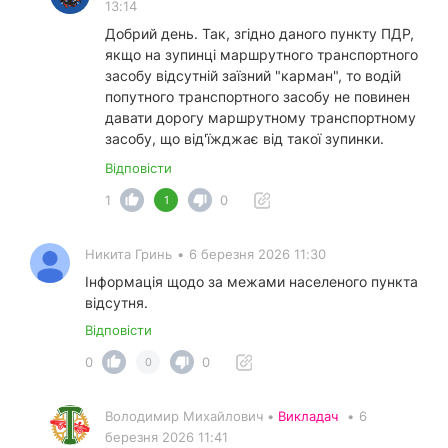
13:14
Добрий день. Так, згідно даного пункту ПДР,
якщо на зупинці маршрутного транспортного
засобу відсутній заїзний "карман", то водій
попутного транспортного засобу не повинен
давати дорогу маршрутному транспортному
засобу, що від'їжджає від такої зупинки.
Відповісти
1
0
1
Никита Гринь
•
6 березня 2026 11:30
Інформація щодо за межами населеного пункта
відсутня.
Відповісти
0
0
0
Володимир Михайлович •
Викладач
•
6
березня 2026 11:41