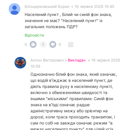
Білоцерковський Борис
•
16 червня 2026 10:45
Населений пункт , Білий чи синій фон знака,
значення не має? "Населений пункт" із
загальних положень ПДР?
Відповісти
0
0
0
Антон Вікторович •
Викладач
•
16 червня 2026
10:56
Однозначно білий фон знака, який означає,
що водій в’їжджає в населений пункт, де
діють правила руху в населеному пункті,
включно з обмеженнями швидкості та
іншими "міськими" правилами. Синій фон
знака на в’їзді означає радше
адміністративну межу або орієнтир на
дорозі, коли траса проходить транзитом, і
сам по собі не завжди означає режим "в
межах населеного пункту" для цілей усіх