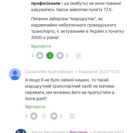
професіонали
і це (мабуть) не вони повинні
керуватись також вимогою пункту
17.5.
Питання заборони "маршруток", як
надзвичайно небезпечного громадського
транспорту, є актуальним в Україні з початку
2000-х років!
Відповісти
3
0
3
Сасюк Ілля Анатолійович
•
6 вересня 2023 13:22
А якщо б не було заїзної кишені, то такий
маршрутний транспортний засіб не матиме
переваги, ми можемо його не пропустити а
їхати далі?
Відповісти
0
0
0
Антон Вікторович •
Викладач
•
6 вересня 2023