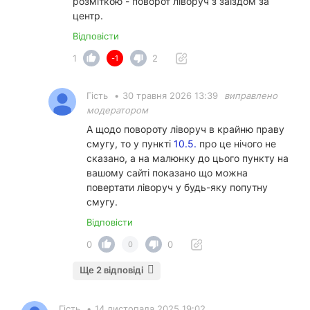
розміткою - поворот ліворуч з заїздом за
центр.
Відповісти
1
2
-1
Гість
•
30 травня 2026 13:39
виправлено
модератором
А щодо повороту ліворуч в крайню праву
смугу, то у пункті
10.5.
про це нічого не
сказано, а на малюнку до цього пункту на
вашому сайті показано що можна
повертати ліворуч у будь-яку попутну
смугу.
Відповісти
0
0
0
Ще 2 відповіді
Гість
•
14 листопада 2025 19:02