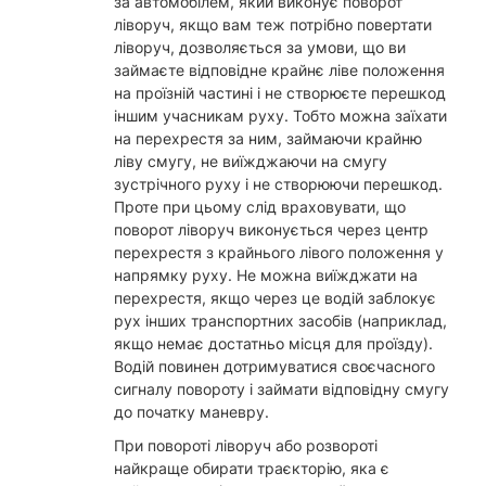
за автомобілем, який виконує поворот
ліворуч, якщо вам теж потрібно повертати
ліворуч, дозволяється за умови, що ви
займаєте відповідне крайнє ліве положення
на проїзній частині і не створюєте перешкод
іншим учасникам руху. Тобто можна заїхати
на перехрестя за ним, займаючи крайню
ліву смугу, не виїжджаючи на смугу
зустрічного руху і не створюючи перешкод.
Проте при цьому слід враховувати, що
поворот ліворуч виконується через центр
перехрестя з крайнього лівого положення у
напрямку руху. Не можна виїжджати на
перехрестя, якщо через це водій заблокує
рух інших транспортних засобів (наприклад,
якщо немає достатньо місця для проїзду).
Водій повинен дотримуватися своєчасного
сигналу повороту і займати відповідну смугу
до початку маневру.
При повороті ліворуч або розвороті
найкраще обирати траєкторію, яка є