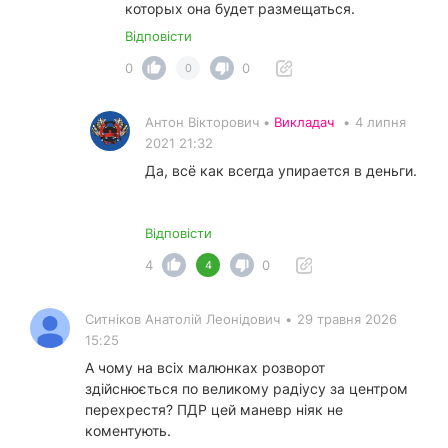
которых она будет размещаться.
Відповісти
0
0
0
Антон Вікторович •
Викладач
•
4 липня
2021 21:32
Да, всё как всегда упирается в деньги.
Відповісти
4
0
4
Ситніков Анатолій Леонідович
•
29 травня 2026
15:25
А чому на всіх малюнках розворот
здійснюється по великому радіусу за центром
перехрестя? ПДР цей маневр ніяк не
коментують.