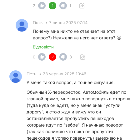
2
1
1
Гість
•
7 липня 2025 07:14
Почему мне никто не отвечает на этот
вопрос?) Неужели на него нет ответа? 🤔
Відповісти
0
3
-3
Гість
•
23 червня 2025 10:46
У меня такой вопрос, а точнее ситуация.
Обычный Х-перекрёсток. Автомобиль едет по
главной прямо, мне нужно повернуть в сторону
(туда куда он едет), но у меня знак "уступи
дорогу", я стою жду и вижу что он
останавливается пропустить пешеходов
которые идут по "зебре". Я начинаю поворот
(так как понимаю что пока он пропустит
пешеходов я успею повернуть) выезжаю на