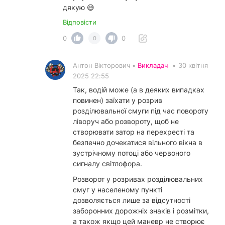
дякую 😅
Відповісти
0
0
0
Антон Вікторович •
Викладач
•
30 квітня
2025 22:55
Так, водій може (а в деяких випадках
повинен) заїхати у розрив
розділювальної смуги під час повороту
ліворуч або розвороту, щоб не
створювати затор на перехресті та
безпечно дочекатися вільного вікна в
зустрічному потоці або червоного
сигналу світлофора.
Розворот у розривах розділювальних
смуг у населеному пункті
дозволяється лише за відсутності
заборонних дорожніх знаків і розмітки,
а також якщо цей маневр не створює