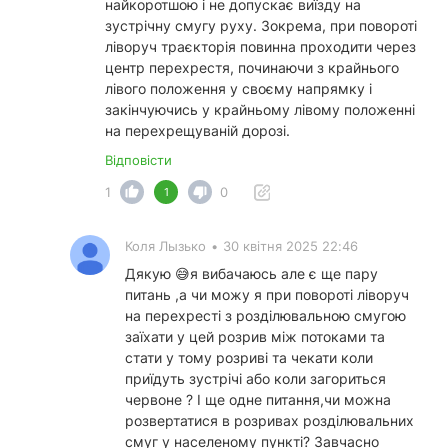
найкоротшою і не допускає виїзду на
зустрічну смугу руху. Зокрема, при повороті
ліворуч траєкторія повинна проходити через
центр перехрестя, починаючи з крайнього
лівого положення у своєму напрямку і
закінчуючись у крайньому лівому положенні
на перехрещуваній дорозі.
Відповісти
1
0
1
Коля Лызько
•
30 квітня 2025 22:46
Дякую 😅я вибачаюсь але є ще пару
питань ,а чи можу я при повороті ліворуч
на перехресті з розділювальною смугою
заїхати у цей розрив між потоками та
стати у тому розриві та чекати коли
приїдуть зустрічі або коли загориться
червоне ? І ще одне питання,чи можна
розвертатися в розривах розділювальних
смуг у населеному пункті? Завчасно