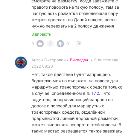
смотрите на разметку, когда заезжаете с
правого поворота на такую полосу, там за
частую есть разметка позволяющая пару
метров проехать по Даной полосе, после
нужно переехать на 2 полосу движения
Відповісти
0
0
0
Антон Вікторович •
Викладач
•
9 листопада
2022 08:26
Нет, такое действие будет запрещено.
Водителю можно въезжать на полосу для
маршрутных транспортных средств только
в случае, определённом в п.
17.2.
, что
водитель, поворачивающий направо на
дороге с полосой для маршрутных
транспортных средств, отделённой
прерывистой линией дорожной разметки,
может выполнять поворот с этой полосы. В
таких местах разрешается также заезжать