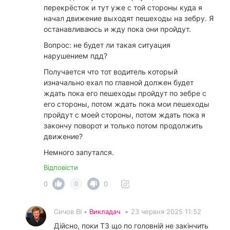
перекрёсток и тут уже с той стороны куда я
начал движение выходят пешеходы на зебру. Я
останавливаюсь и жду пока они пройдут.
Вопрос: не будет ли такая ситуация
нарушением пдд?
Получается что тот водитель который
изначально ехал по главной должен будет
ждать пока его пешеходы пройдут по зебре с
его стороны, потом ждать пока мои пешеходы
пройдут с моей стороны, потом ждать пока я
закончу поворот и только потом продолжить
движение?
Немного запутался.
Відповісти
0
0
0
Сичов ВІ •
Викладач
•
23 червня 2025 11:52
Дійсно, поки ТЗ що по головній не закінчить