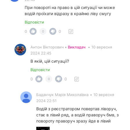
При повороті на право в цій ситуації чи може
водій проїхати відразу в крайню ліву смугу
Відповісти
0
0
0
Антон Вікторович •
Викладач
•
10 вересня
2024 22:45
В якій, цій ситуації?
Відповісти
0
0
0
Баданчук Марія Миколаївна
•
10 вересня
2024 22:51
Водій з реєстратором повертав ліворуч,
стає в лівий ряд, а водій праворуч бмв, з
повороту праворуч зразу йде в лівий