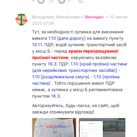
0
0
0
Володимир Михайлович •
Викладач
•
10 липня
2025 07:09
Тут, за необхідності зупинки для виконання
вимоги
1.10 [дати дорогу]
на вимогу пункту
10.11.
ПДР, водій зупиняє транспортний засіб
у місці Б - перед
краєм перехрещуваної
проїзної частини
, керуючись вказівкою
пункту
16.3.
ПДР.
1.10 [край проїзної частини
(для нерейкових транспортних засобів)]
-
1.10 [розділювальна смуга]
-
1.10 [проїзна
частина]
. Тобто порушення вимог ПДР
немає, а зупинка у місці Б регламентована
пунктом
16.3.
Авторизуйтесь, будь-ласка, на сайті, щоб
завжди отримувати відповіді!