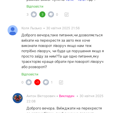
Відповісти
3
0
3
Коля Лызько
•
30 квітня 2025 21:56
Доброго вечора,таке питання,чи дозволяється
виїхати на перехрестя за авто яке хоче
виконати поворот ліворуч якщо нам теж
потрібно ліворуч, чи буде це порушення якщо я
просто заїду за ним?Та ще одно питання,яку
траєкторію краще обрати при повороті ліворуч
або розвороті?
Відповісти
0
1
-1
Антон Вікторович •
Викладач
•
30 квітня 2025
22:08
Доброго вечора. Виїжджати на перехрестя