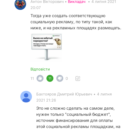
Антон Вікторович •
Викладач
•
4 липня 2021
20:07
Тогда уже создать соответствующую
социальную рекламу, по типу такой, как
ниже, и на рекламных площадях размещать.
Відповісти
11
0
11
Бахтояров Дмитрий Юрьевич
•
4 липня
2021 21:26
Это не сложно сделать на самом деле,
нужен только "социальный бюджет",
источник финансирования для оплаты
этой социальной рекламы площадкам, на