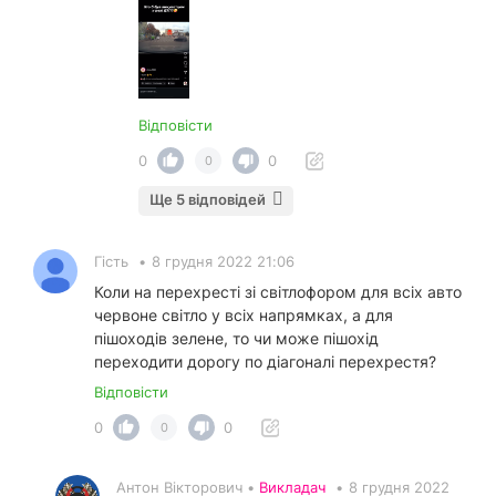
Відповісти
0
0
0
Ще 5 відповідей
Гість
•
8 грудня 2022 21:06
Коли на перехресті зі світлофором для всіх авто
червоне світло у всіх напрямках, а для
пішоходів зелене, то чи може пішохід
переходити дорогу по діагоналі перехрестя?
Відповісти
0
0
0
Антон Вікторович •
Викладач
•
8 грудня 2022