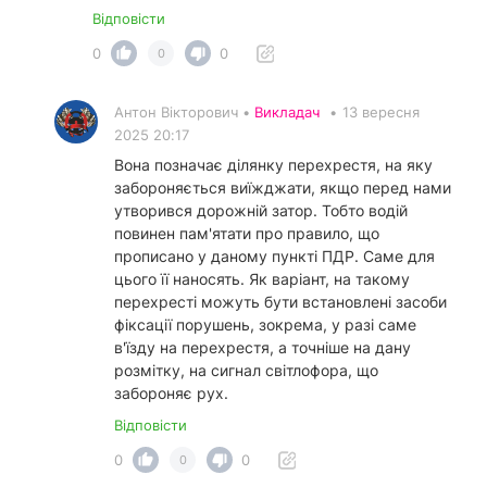
Відповісти
0
0
0
Антон Вікторович •
Викладач
•
13 вересня
2025 20:17
Вона позначає ділянку перехрестя, на яку
забороняється виїжджати, якщо перед нами
утворився дорожній затор. Тобто водій
повинен пам'ятати про правило, що
прописано у даному пункті ПДР. Саме для
цього її наносять. Як варіант, на такому
перехресті можуть бути встановлені засоби
фіксації порушень, зокрема, у разі саме
в'їзду на перехрестя, а точніше на дану
розмітку, на сигнал світлофора, що
забороняє рух.
Відповісти
0
0
0