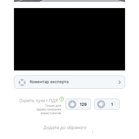
Коментар експерта
?
Оцініть пункт ПДР
129
1
Тільки для
зареєстрованих
користувачів
Додати до обраного