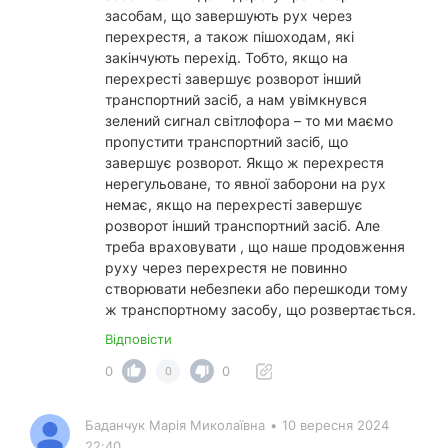
засобам, що завершують рух через
перехрестя, а також пішоходам, які
закінчують перехід. Тобто, якщо на
перехресті завершує розворот інший
транспортний засіб, а нам увімкнувся
зелений сигнал світлофора – то ми маємо
пропустити транспортний засіб, що
завершує розворот. Якщо ж перехрестя
нерегульоване, то явної заборони на рух
немає, якщо на перехресті завершує
розворот інший транспортний засіб. Але
треба враховувати , що наше продовження
руху через перехрестя не повинно
створювати небезпеки або перешкоди тому
ж транспортному засобу, що розвертається.
Відповісти
0
0
0
Баданчук Марія Миколаївна
•
10 вересня 2024
22:40