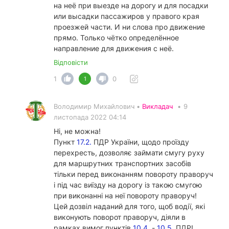
на неё при выезде на дорогу и для посадки
или высадки пассажиров у правого края
проезжей части. И ни слова про движение
прямо. Только чётко определённое
направление для движения с неё.
Відповісти
1
0
1
Володимир Михайлович •
Викладач
•
9
листопада 2022 04:14
Ні, не можна!
Пункт
17.2.
ПДР України, щодо проїзду
перехресть, дозволяє займати смугу руху
для маршрутних транспортних засобів
тільки перед виконанням повороту праворуч
і під час виїзду на дорогу із такою смугою
при виконанні на неї повороту праворуч!
Цей дозвіл наданий для того, щоб водії, які
виконують поворот праворуч, діяли в
рамках вимог пунктів
10.4.
-
10.5.
ПДР!