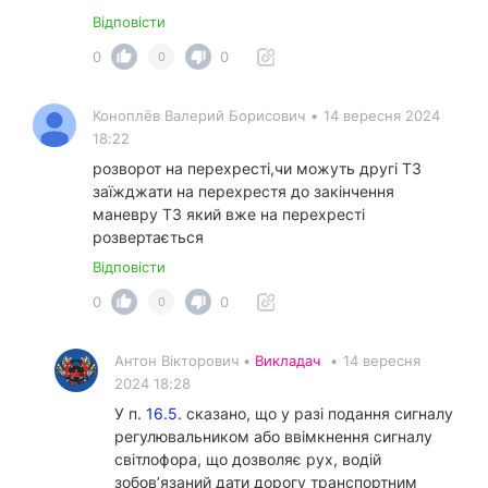
Відповісти
0
0
0
Коноплёв Валерий Борисович
•
14 вересня 2024
18:22
розворот на перехресті,чи можуть другі ТЗ
заїжджати на перехрестя до закінчення
маневру ТЗ який вже на перехресті
розвертається
Відповісти
0
0
0
Антон Вікторович •
Викладач
•
14 вересня
2024 18:28
У п.
16.5.
сказано, що у разі подання сигналу
регулювальником або ввімкнення сигналу
світлофора, що дозволяє рух, водій
зобов’язаний дати дорогу транспортним