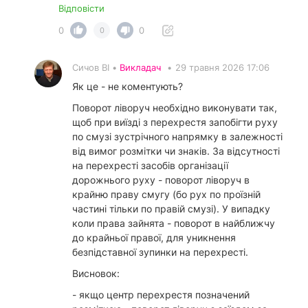
Відповісти
0
0
0
Сичов ВІ •
Викладач
•
29 травня 2026 17:06
Як це - не коментують?
Поворот ліворуч необхідно виконувати так,
щоб при виїзді з перехрестя запобігти руху
по смузі зустрічного напрямку в залежності
від вимог розмітки чи знаків. За відсутності
на перехресті засобів організації
дорожнього руху - поворот ліворуч в
крайню праву смугу (бо рух по проїзній
частині тільки по правій смузі). У випадку
коли права зайнята - поворот в найближчу
до крайньої правої, для уникнення
безпідставної зупинки на перехресті.
Висновок:
- якщо центр перехрестя позначений