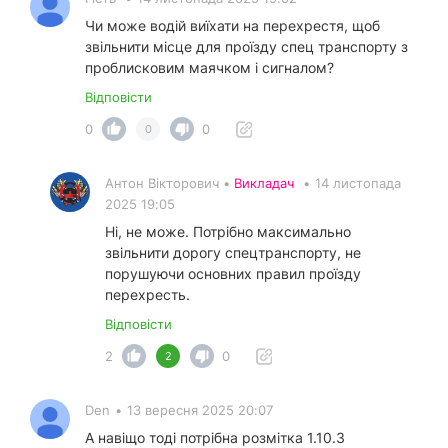
Чи може водій виїхати на перехрестя, щоб
звільнити місце для проїзду спец транспорту з
проблисковим маячком і сигналом?
Відповісти
0
0
0
Антон Вікторович •
Викладач
•
14 листопада
2025 19:05
Ні, не може. Потрібно максимально
звільнити дорогу спецтранспорту, не
порушуючи основних правил проїзду
перехресть.
Відповісти
2
0
2
Den
•
13 вересня 2025 20:07
А навіщо тоді потрібна розмітка 1.10.3