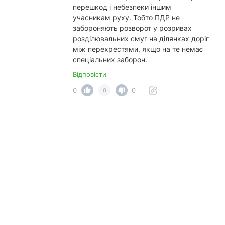
перешкод і небезпеки іншим
учасникам руху. Тобто ПДР не
забороняють розворот у розривах
розділювальних смуг на ділянках доріг
між перехрестями, якщо на те немає
спеціальних заборон.
Відповісти
0
0
0