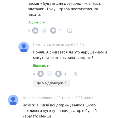
проїзд - будуть для другорядників якісь
плутанки. Тому - треба поступатись та
чекати.
Відповісти
0
0
0
Гість
•
24 червня 2025 08:53
Понял. А считается ли это нарушением и
могут ли за это выписать штраф?
Відповісти
0
0
0
Ще 5 відповідей
Ketano Lhatensan
•
20 травня 2025 09:02
Якби ж в Києві всі дотримувалися цього
важливого пункту правил, заторів було б
набагато менше.