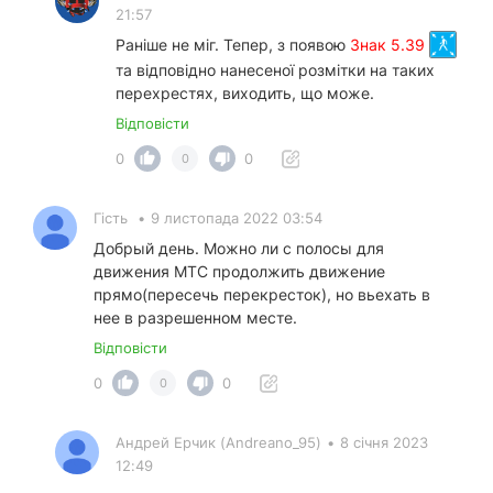
21:57
Раніше не міг. Тепер, з появою
Знак 5.39
та відповідно нанесеної розмітки на таких
перехрестях, виходить, що може.
Відповісти
0
0
0
Гість
•
9 листопада 2022 03:54
Добрый день. Можно ли с полосы для
движения МТС продолжить движение
прямо(пересечь перекресток), но вьехать в
нее в разрешенном месте.
Відповісти
0
0
0
Андрей Ерчик (Andreano_95)
•
8 січня 2023
12:49