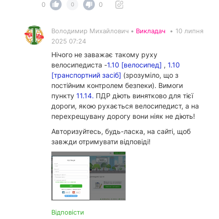
0
0
0
Володимир Михайлович •
Викладач
•
10 липня
2025 07:24
Нічого не заважає такому руху
велосипедиста -
1.10 [велосипед]
,
1.10
[транспортний засіб]
(зрозуміло, що з
постійним контролем безпеки). Вимоги
пункту
11.14.
ПДР діють винятково для тієї
дороги, якою рухається велосипедист, а на
перехрещувану дорогу вони ніяк не діють!
Авторизуйтесь, будь-ласка, на сайті, щоб
завжди отримувати відповіді!
Відповісти