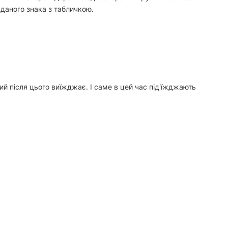
ї даного знака з табличкою.
ий після цього виїжджає. І саме в цей час під'їжджають