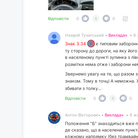
Відповісти
0
0
0
Назарій Тучапський •
Викладач
•
8 
Знак 3.34
є типовим заборонни
ту сторону до дороги, на яку його
в населеному пункті зупинка з лів
розмітки нема отже і заборони не
Звернемо увагу на те, що разом з
знаком. Тому в точці А неможна.
збивати з толку...
Відповісти
0
0
0
Антон Вікторович •
Викладач
•
8 ж
Положення "Б" знаходиться вже по
де сказано, що в населених пункта
кожному напрямку (без трамвайни