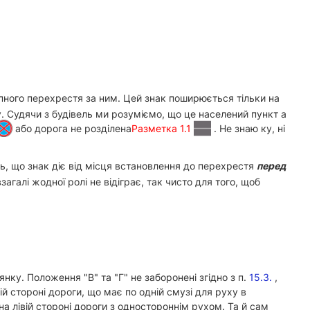
упного перехрестя за ним. Цей знак поширюється тільки на
ку. Судячи з будівель ми розуміємо, що це населений пункт а
або дорога не розділена
Разметка 1.1
. Не знаю ку, ні
ь, що знак діє від місця встановлення до перехрестя
перед
 взагалі жодної ролі не відіграє, так чисто для того, щоб
ку. Положення "В" та "Г" не заборонені згідно з п.
15.3.
,
й стороні дороги, що має по одній смузі для руху в
на лівій стороні дороги з одностороннім рухом. Та й сам