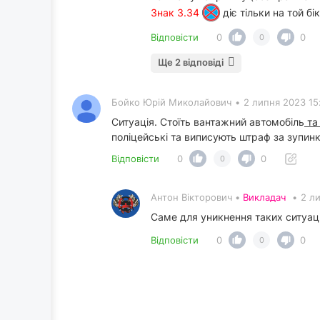
Знак 3.34
діє тільки на той бі
Відповісти
0
0
0
Ще 2 відповіді
Бойко Юрій Миколайович
•
2 липня 2023 15
Ситуація. Стоїть вантажний автомобіль
та
поліцейські та виписують штраф за зупи
Відповісти
0
0
0
Антон Вікторович •
Викладач
•
2 л
Саме для уникнення таких ситуаці
Відповісти
0
0
0