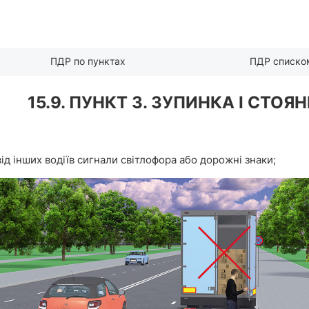
ПДР по пунктах
ПДР списко
15.9. ПУНКТ З. ЗУПИНКА І СТОЯ
від інших водіїв сигнали світлофора або дорожні знаки;