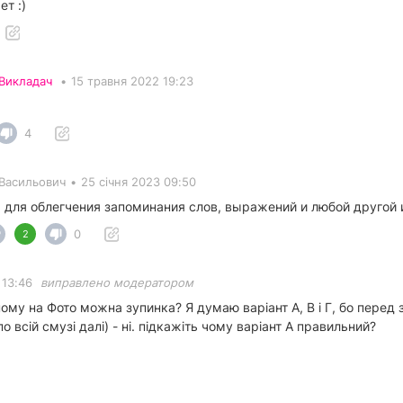
ет :)
Викладач
•
15 травня 2022 19:23
4
Васильович
•
25 січня 2023 09:50
 для облегчения запоминания слов, выражений и любой другой
0
2
 13:46
виправлено модератором
еному на Фото можна зупинка? Я думаю варіант А, В і Г, бо перед
по всій смузі далі) - ні. підкажіть чому варіант А правильний?