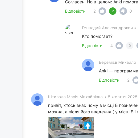
Согласен. Но в целом: Anki помога
Відповісти
2
0
2
Геннадий Александрович •
Кто помогает?
Відповісти
4
0
Веремієв Михайло 
Anki — программа
Відповісти
2
Штивола Марія Михайлівна
•
8 жовтня 2025
привіт, хтось знає чому в місці Б познач
можна, а після його введення ( у місці Б і 