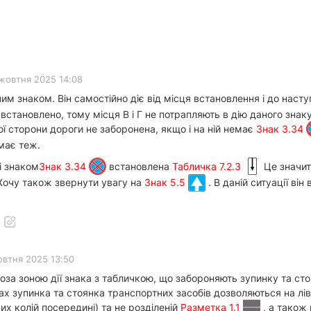
жовтня 2025 14:08
м знаком. Він самостійно діє від місця встановлення і до наст
 встановлено, тому місця В і Г не потрапляють в дію даного зна
ої сторони дороги не заборонена, якщо і на ній немає
Знак 3.34
має теж.
і знаком
Знак 3.34
встановлена
Табличка 7.2.3
Це значит
 Хочу також звернути увагу на
Знак 5.5
. В даній ситуації він
овтня 2025 13:50
за зоною дії знака з табличкою, що забороняють зупинку та стоян
х зупинка та стоянка транспортних засобів дозволяються на ліві
х колій посередині) та не розділеній
Разметка 1.1
, а також 