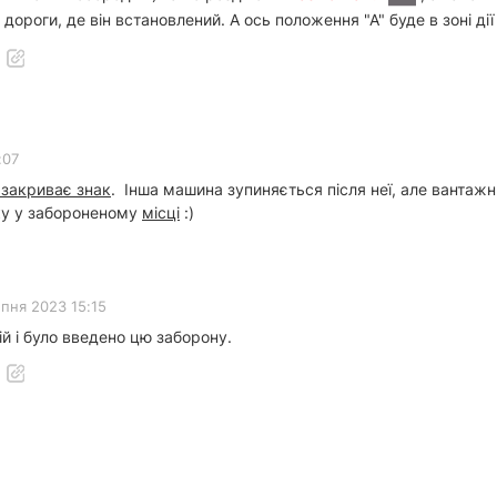
к дороги, де він встановлений. А ось положення "А" буде в зоні ді
:07
 закриває знак
. Інша машина зупиняється після неї, але вантажн
нку у забороненому
місці
:)
ипня 2023 15:15
й і було введено цю заборону.