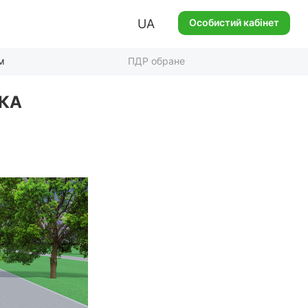
UA
Особистий кабінет
м
ПДР обране
НКА