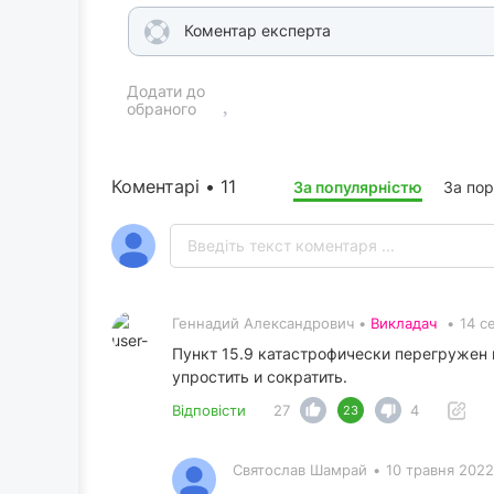
Коментар експерта
Додати до
обраного
Коментарі • 11
За популярністю
За по
Геннадий Александрович •
Викладач
•
14 с
Пункт 15.9 катастрофически перегружен 
упростить и сократить.
Відповісти
27
4
23
Святослав Шамрай
•
10 травня 2022