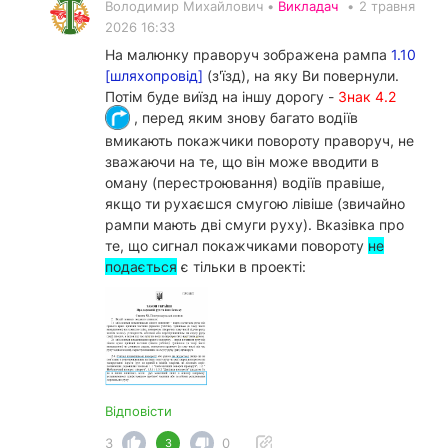
Володимир Михайлович •
Викладач
•
2 травня
2026 16:33
На малюнку праворуч зображена рампа
1.10
[шляхопровід]
(з'їзд), на яку Ви повернули.
Потім буде виїзд на іншу дорогу -
Знак 4.2
, перед яким знову багато водіїв
вмикають покажчики повороту праворуч, не
зважаючи на те, що він може вводити в
оману (перестроювання) водіїв правіше,
якщо ти рухаєшся смугою лівіше (звичайно
рампи мають дві смуги руху). Вказівка про
те, що сигнал покажчиками повороту
не
подається
є тільки в проекті:
Відповісти
3
0
3