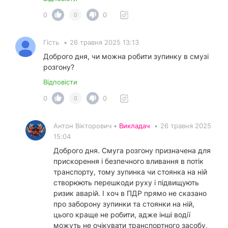
0
0
0
Гість
•
26 травня 2025 13:13
Доброго дня, чи можна робити зупинку в смузі
розгону?
Відповісти
0
0
0
Антон Вікторович •
Викладач
•
26 травня 2025
15:04
Доброго дня. Смуга розгону призначена для
прискорення і безпечного вливання в потік
транспорту, тому зупинка чи стоянка на ній
створюють перешкоди руху і підвищують
ризик аварій. І хоч в ПДР прямо не сказано
про заборону зупинки та стоянки на ній,
цього краще не робити, адже інші водії
можуть не очікувати транспортного засобу,