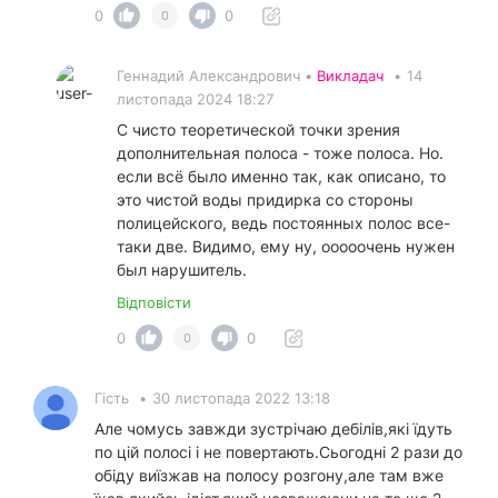
0
0
0
Геннадий Александрович •
Викладач
•
14
листопада 2024 18:27
С чисто теоретической точки зрения
дополнительная полоса - тоже полоса. Но.
если всё было именно так, как описано, то
это чистой воды придирка со стороны
полицейского, ведь постоянных полос все-
таки две. Видимо, ему ну, ооооочень нужен
был нарушитель.
Відповісти
0
0
0
Гість
•
30 листопада 2022 13:18
Але чомусь завжди зустрічаю дебілів,які їдуть
по цій полосі і не повертають.Сьогодні 2 рази до
обіду виїзжав на полосу розгону,але там вже