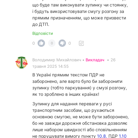
що буде там виконувати зупинку чи стоянку,
і будуть використовувати смугу розгону за
прямим призначенням, що може призвести
до ДТП.
Відповісти
0
0
0
Володимир Михайлович •
Викладач
•
26
травня 2025 14:55
В Україні прямим текстом ПДР не
заборонено, але варто було би заборонити
зупинку (тобто паркування) у смузі розгону,
як то зроблено в інших країнах!
Зупинку для надання переваги у русі
транспортним засобам, що рухаються
основною смугою, не може бути заборонено,
бо не завжди дорожня обстановка дозволяє
лише набором швидкості або сповільненням
не порушувати вимогу пункту
10.8.
ПДР
1.10