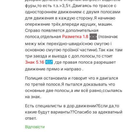
фуры,то есть т.з.>3,5т..Двигаясь по трассе с
одностороннем движением с двумя полосами
для движения в каждую сторону.Я начинаю
опережение трёх,впереди идущих, машин.
Справо появляется дополнительная
полоса,отдельная
Разметка 1.8
(позначає
межу між перехідно-швидкісною смугою і
основною смугою проїзної частини).Так как там
три заезда и выезда с доп.полосы,то стоит
Знак 5.16
,где правая полоса разрешает
движение прямо и направо .
Полиция остановила и говорит что я двигался
по третей полосе.Я пытался доказывать что
основные две полосы,а им всё равно,ссылаясь
на знак.
Есть специалисты в дор.движении?Если да,то
какие будут варианты??Спасибо за адекватный
ответ.
Відповісти