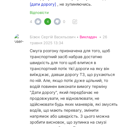
[дати дорогу]
, не зупиняючись.
Відповісти
4
0
4
Бізюк Сергій Васильович •
Викладач
•
26
травня 2025 13:34
Смуга розгону призначена для того, щоб
транспортний засіб набрав достатню
швидкість для того щоб влитися в
транспортний потік тієї дороги на яку він
виїжджає, давши дорогу ТЗ, що рухаються
по ній. Але, якщо потік дуже щільний, то
водій повинен виконати вимогу терміну
"Дати дорогу", який передбачає не
продовжувати, не відновлювати, не
здійснювати будь яких маневрів, які змусять
водіїв, що мають перевагу, змінити
напрямок або швидкість. З цього можна
зробити висновок, що зупинка на смузі