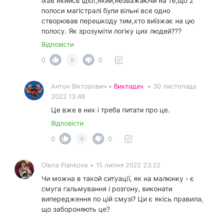
їхав якийсь ідіот,який,незважаючи на те,що 2
полоси магістралі були вільні все одно
створював перешкоду тим,хто виїзжає на цю
полосу. Як зрозуміти логіку цих людей???
Відповісти
0
0
0
Антон Вікторович •
Викладач
•
30 листопада
2022 13:48
Це вже в них і треба питати про це.
Відповісти
0
0
0
Olena Piankova
•
15 липня 2022 23:22
Чи можна в такой ситуації, як на малюнку - є
смуга гальмування і розгону, виконати
випередження по цій смузі? Ци є якісь правила,
що забороняють це?