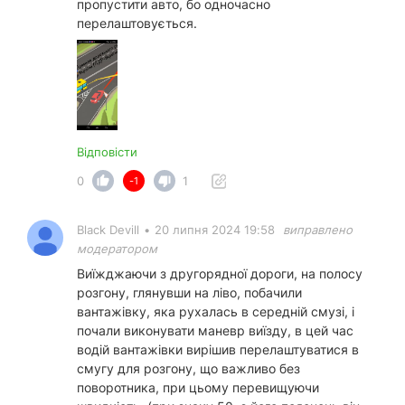
пропустити авто, бо одночасно
перелаштовується.
Відповісти
0
1
-1
Black Devill
•
20 липня 2024 19:58
виправлено
модератором
Виїжджаючи з другорядної дороги, на полосу
розгону, глянувши на ліво, побачили
вантажівку, яка рухалась в середній смузі, і
почали виконувати маневр виїзду, в цей час
водій вантажівки вирішив перелаштуватися в
смугу для розгону, що важливо без
поворотника, при цьому перевищуючи