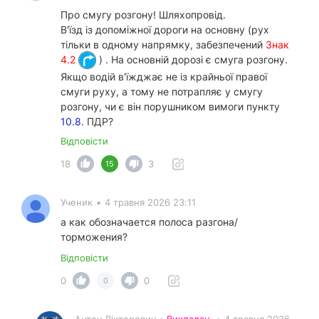
Про смугу розгону! Шляхопровід.
В'їзд із допоміжної дороги на основну (рух
тільки в одному напрямку, забезпечений
Знак
4.2
) . На основній дорозі є смуга розгону.
Якщо водій в'їжджає не із крайньої правої
смуги руху, а тому не потрапляє у смугу
розгону, чи є він порушником вимоги пункту
10.8.
ПДР?
Відповісти
18
3
15
Ученик
•
4 травня 2026 23:11
а как обозначается полоса разгона/
торможения?
Відповісти
0
0
0
Антон Вікторович •
Викладач
•
4 травня 2026