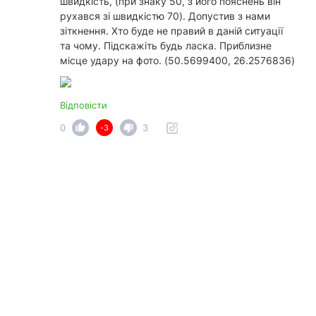
швидкість, (при знаку 50, з його пояснень він
рухався зі швидкістю 70). Допустив з нами
зіткнення. Хто буде не правий в даній ситуації
та чому. Підскажіть будь ласка. Приблизне
місце удару на фото. (50.5699400, 26.2576836)
Відповісти
0
3
-3