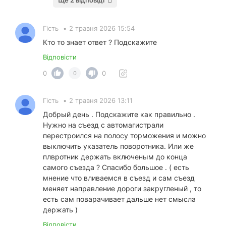
Ще 2 відповіді
Гість
•
2 травня 2026 15:54
Кто то знает ответ ? Подскажите
Відповісти
0
0
0
Гість
•
2 травня 2026 13:11
Добрый день . Подскажите как правильно .
Нужно на съезд с автомагистрали
перестроился на полосу торможения и можно
выключить указатель поворотника. Или же
плвротник держать включеным до конца
самого съезда ? Спасибо большое . ( есть
мнение что вливаемся в съезд и сам съезд
меняет направление дороги закругленый , то
есть сам поварачивает дальше нет смысла
держать )
Відповісти