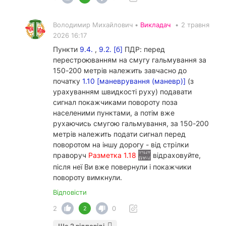
Володимир Михайлович •
Викладач
•
2 травня
2026 16:17
Пункти
9.4.
,
9.2. [б]
ПДР: перед
перестроюванням на смугу гальмування за
150-200 метрів належить завчасно до
початку
1.10 [маневрування (маневр)]
(з
урахуванням швидкості руху) подавати
сигнал покажчиками повороту поза
населеними пунктами, а потім вже
рухаючись смугою гальмування, за 150-200
метрів належить подати сигнал перед
поворотом на іншу дорогу - від стрілки
праворуч
Разметка 1.18
відраховуйте,
після неї Ви вже повернули і покажчики
повороту вимкнули.
Відповісти
2
0
2