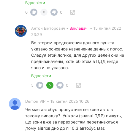
Відповісти
0
0
0
Антон Вікторович •
Викладач
•
15 липня 2022
23:29
Во втором предложении данного пункта
указано основное назначение данных полос.
Следуя этой логике, для других целей они не
предназначены, хоть об этом в ПДД нигде
явно и не указано.
Відповісти
5
0
5
Demon VIP
•
18 квітня 2025 10:26
Чи має автобус пропустити легкове авто в
такому випадку? Унікали (знавці ПДР) пишуть,
що вони вже за перехрестям перетинаються
,тому відповідно до п 10.3 автобус має