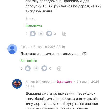
розгону передбачена Правилами, для
пропуску ТЗ, які рухаються по дорозі, на яку
виїжджає водій.
З пов.
Відповісти
0
0
0
Гість
•
3 травня 2025 23:10
Яка довжина смуги для гальмування??
Відповісти
0
0
0
Антон Вікторович •
Викладач
•
3 травня 2025
23:33
Довжина смуги гальмування (перехідно-
швидкісної смуги) на дорогах залежить від
типу дороги, швидкості руху та інженерних
норм проектування. В таблиці нижче