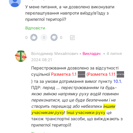
У мене питання, а чи дозволено виконувати
перелаштування навпроти виїзду/вʼїзду з
прилеглої території?
Відповісти
0
0
0
Володимир Михайлович •
Викладач
•
4 липня
2024 08:21
Перестроювання дозволено за відсутності
суцільної
Разметка 1.1
(
Разметка 1.11
) та за умови дотримання вимог пункту
10.1.
ПДР:
перед ... перестроюванням та будь-
якою зміною напрямку руху водій повинен
переконатися, що це буде безпечним і не
створить перешкод або небезпеки
іншим
учасникам руху
!
Інші учасники руху
це
також транспортні засоби, що виїжджають з
прилеглої території!