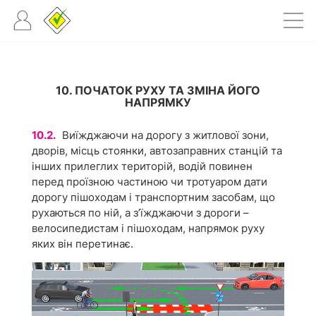
10. ПОЧАТОК РУХУ ТА ЗМІНА ЙОГО
НАПРЯМКУ
10.2.
Виїжджаючи на дорогу з житлової зони,
дворів, місць стоянки, автозаправних станцій та
інших прилеглих територій, водій повинен
перед проїзною частиною чи тротуаром дати
дорогу пішоходам і транспортним засобам, що
рухаються по ній, а з’їжджаючи з дороги –
велосипедистам і пішоходам, напрямок руху
яких він перетинає.