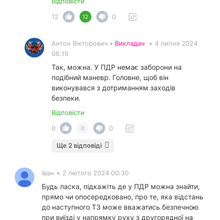
Відповісти
12
0
12
Антон Вікторович •
Викладач
•
4 липня 2024
08:19
Так, можна. У ПДР немає заборони на
подібний маневр. Головне, щоб він
виконувався з дотриманням заходів
безпеки.
Відповісти
0
0
0
Ще 2 відповіді
Іван
•
2 лютого 2024 00:30
Будь ласка, підкажіть де у ПДР можна знайти,
прямо чи опосередковано, про те, яка відстань
до наступного ТЗ може вважатись безпечною
при виїзді у напрямку руху з другорядної на