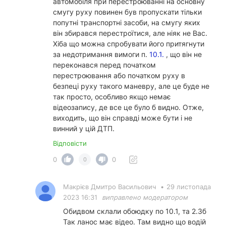
автомобіля при перестроюванні на основну
смугу руху повинен був пропускати тільки
попутні транспортні засоби, на смугу яких
він збирався перестроїтися, але ніяк не Вас.
Хіба що можна спробувати його притягнути
за недотримання вимоги п.
10.1.
, що він не
переконався перед початком
перестроювання або початком руху в
безпеці руху такого маневру, але це буде не
так просто, особливо якщо немає
відеозапису, де все це було б видно. Отже,
виходить, що він справді може бути і не
винний у цій ДТП.
Відповісти
0
0
0
Макрієв Дмитро Васильович
•
29 листопада
2023 16:31
виправлено модератором
Обидвом склали обоюдку по 10.1, та 2.3б
Так ланос має відео. Там видно що водій