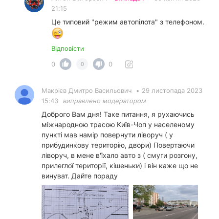
21:15
Це типовий "режим автопілота" з телефоном.
Відповісти
0
0
0
Макрієв Дмитро Васильович
•
29 листопада 2023
15:43
виправлено модератором
Доброго Вам дня! Таке питання, я рухаючись
міжнародною трасою Київ-Чоп у населеному
пункті мав намір повернути ліворуч ( у
прибудинкову територію, двори) Повертаючи
ліворуч, в мене в'їхало авто з ( смуги розгону,
прилеглої території, кішеньки) і він каже що не
винуват. Дайте пораду