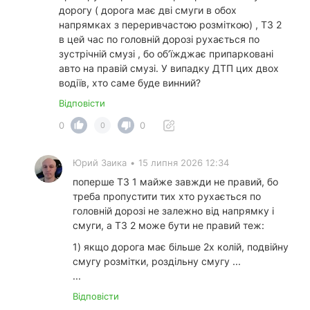
дорогу ( дорога має дві смуги в обох
напрямках з переривчастою розміткою) , ТЗ 2
в цей час по головній дорозі рухається по
зустрічній смузі , бо обʼїжджає припарковані
авто на правій смузі. У випадку ДТП цих двох
водіїв, хто саме буде винний?
Відповісти
0
0
0
Юрий Заика
•
15 липня 2026 12:34
поперше ТЗ 1 майже завжди не правий, бо
треба пропустити тих хто рухається по
головній дорозі не залежно від напрямку і
смуги, а ТЗ 2 може бути не правий теж:
1) якщо дорога має більше 2х колій, подвійну
смугу розмітки, роздільну смугу ...
...
Відповісти