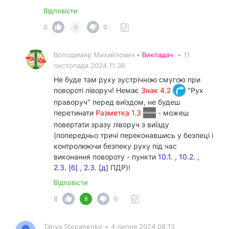
Відповісти
0
0
0
Володимир Михайлович •
Викладач
•
11
листопада 2024 11:36
Не буде там руху зустрічною смугою при
повороті ліворуч! Немає
Знак 4.2
"Рух
праворуч" перед виїздом, не будеш
перетинати
Разметка 1.3
- можеш
повертати зразу ліворуч з виїзду
(попередньо тричі переконавшись у безпеці і
контролюючи безпеку руху під час
виконання повороту - пункти
10.1.
,
10.2.
,
2.3. [б]
,
2.3. [д]
ПДР)!
Відповісти
8
0
8
Tanya Stepanenko
•
4 липня 2024 08:13