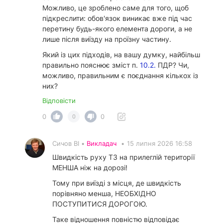
Можливо, це зроблено саме для того, щоб
підкреслити: обов'язок виникає вже під час
перетину будь-якого елемента дороги, а не
лише після виїзду на проїзну частину.
Який із цих підходів, на вашу думку, найбільш
правильно пояснює зміст п.
10.2.
ПДР? Чи,
можливо, правильним є поєднання кількох із
них?
Відповісти
0
0
0
Сичов ВІ •
Викладач
•
15 липня 2026 16:58
Швидкість руху ТЗ на прилеглій території
МЕНША ніж на дорозі!
Тому при виїзді з місця, де швидкість
порівняно менша, НЕОБХІДНО
ПОСТУПИТИСЯ ДОРОГОЮ.
Таке відношення повністю відповідає