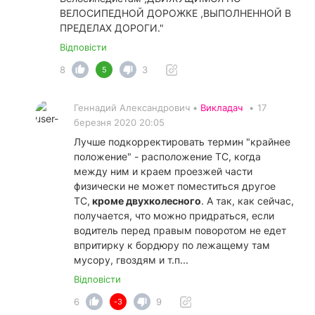
ВЕЛОСИПЕДНОЙ ДОРОЖКЕ ,ВЫПОЛНЕННОЙ В
ПРЕДЕЛАХ ДОРОГИ."
Відповісти
8
3
5
Геннадий Александрович •
Викладач
•
17
березня 2020 20:05
Лучше подкорректировать термин "крайнее
положение" - расположение ТС, когда
между ним и краем проезжей части
физически не может поместиться другое
ТС,
кроме двухколесного
. А так, как сейчас,
получается, что можно придраться, если
водитель перед правым поворотом не едет
впритирку к бордюру по лежащему там
мусору, гвоздям и т.п...
Відповісти
6
9
-3