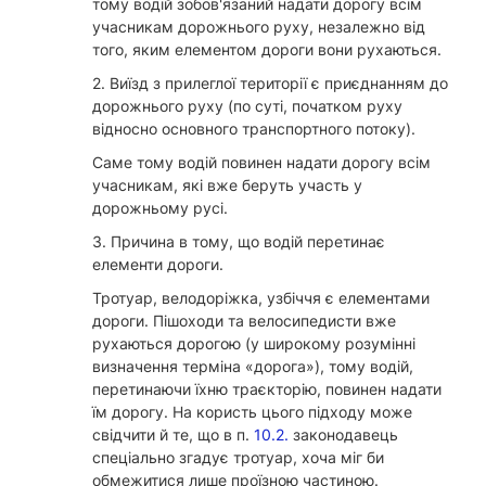
тому водій зобов'язаний надати дорогу всім
учасникам дорожнього руху, незалежно від
того, яким елементом дороги вони рухаються.
2. Виїзд з прилеглої території є приєднанням до
дорожнього руху (по суті, початком руху
відносно основного транспортного потоку).
Саме тому водій повинен надати дорогу всім
учасникам, які вже беруть участь у
дорожньому русі.
3. Причина в тому, що водій перетинає
елементи дороги.
Тротуар, велодоріжка, узбіччя є елементами
дороги. Пішоходи та велосипедисти вже
рухаються дорогою (у широкому розумінні
визначення терміна «дорога»), тому водій,
перетинаючи їхню траєкторію, повинен надати
їм дорогу. На користь цього підходу може
свідчити й те, що в п.
10.2.
законодавець
спеціально згадує тротуар, хоча міг би
обмежитися лише проїзною частиною.