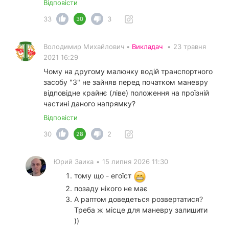
Відповісти
33
3
30
Володимир Михайлович •
Викладач
•
23 травня
2021 16:29
Чому на другому малюнку водій транспортного
засобу "3" не зайняв перед початком маневру
відповідне крайнє (ліве) положення на проїзній
частині даного напрямку?
Відповісти
30
2
28
Юрий Заика
•
15 липня 2026 11:30
тому що - егоїст
позаду нікого не має
А раптом доведеться розвертатися?
Треба ж місце для маневру залишити
))