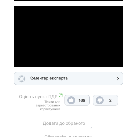
Коментар експерта
?
Оцініть пункт ПДР
168
2
Тільки для
зареєстрованих
користувачів
Додати до обраного
Обговоріть з друзями: