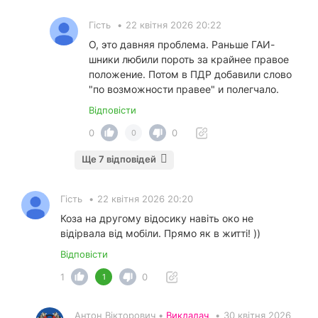
Гість
•
22 квітня 2026 20:22
О, это давняя проблема. Раньше ГАИ-
шники любили пороть за крайнее правое
положение. Потом в ПДР добавили слово
"по возможности правее" и полегчало.
Відповісти
0
0
0
Ще 7 відповідей
Гість
•
22 квітня 2026 20:20
Коза на другому відосику навіть око не
відірвала від мобіли. Прямо як в житті! ))
Відповісти
1
0
1
Антон Вікторович •
Викладач
•
30 квітня 2026