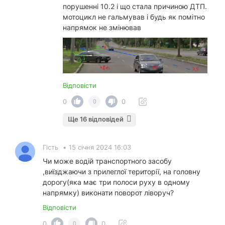
порушенні 10.2 і що стала причиною ДТП.
мотоцикл не гальмував і будь як помітно
напрямок не змінював
Відповісти
0
0
0
Ще 16 відповідей
Гість
•
15 січня 2024 16:03
Чи може водій транспортного засобу
,виїзджаючи з прилеглої території, на головну
дорогу(яка має три полоси руху в одному
напрямку) виконати поворот ліворуч?
Відповісти
0
0
0