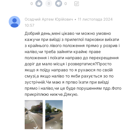
0
0
0
Осадчий Артем Юрійович
•
11 листопада 2024
10:57
Добрий день,мені цікаво чи можно умовно
кажучи при виїзді з прилеглої парковки виїхати
з крайнього лівого положення прямо у розрив і
наліво,чи треба зайняти крайнє праве
положення і поїхати направо до перехрещення
доріг де мало місця і розвертатися?Просто
якщо я поїду направо то я рухаюся по своїй
смузі,а якщо наліво то якби рахується зо по
зустрічній.Чи маю я прпво їхати при виїзді
прямо і наліво,чи це буде порушенням пдр.Фото
прикріплюю нижче.Дякую.