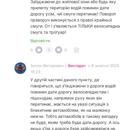
Заїзджаючи до житлової зони або будь яку
прилеглу територію водій повинен дати
дорогу усім, чиї смуги перетинає! Поворот
праворуч виконується з правої крайньої
смуги. От і з'являється ТІЛЬКИ велосипедна
смуга та тротуар!
Відповісти
0
0
0
Антон Вікторович •
Викладач
•
6 жовтня 2025
18:23
У другій частині даного пункту, де
говориться, що з'їжджаючи з дороги водій
повинен дати дорогу велосипедистам і
пішоходам, напрямок руху яких він
перетинає, мається на увазі ситуація з
блакитним автомобілем, як на малюнку
нижче. Тобто автомобілів в такому випадку
не буде, яким треба буде дати дорогу. А ось
якщо з'їзд з дороги буде здійснюватися не