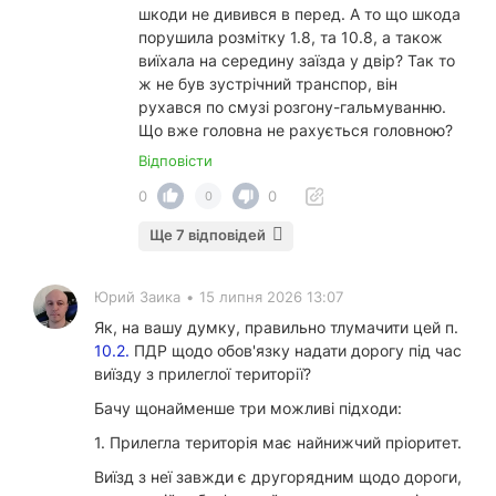
шкоди не дивився в перед. А то що шкода
порушила розмітку 1.8, та 10.8, а також
виїхала на середину заїзда у двір? Так то
ж не був зустрічний транспор, він
рухався по смузі розгону-гальмуванню.
Що вже головна не рахується головною?
Відповісти
0
0
0
Ще 7 відповідей
Юрий Заика
•
15 липня 2026 13:07
Як, на вашу думку, правильно тлумачити цей п.
10.2.
ПДР щодо обов'язку надати дорогу під час
виїзду з прилеглої території?
Бачу щонайменше три можливі підходи:
1. Прилегла територія має найнижчий пріоритет.
Виїзд з неї завжди є другорядним щодо дороги,