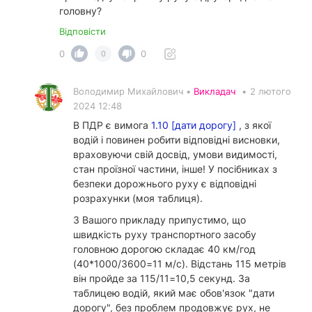
головну?
Відповісти
0
0
0
Володимир Михайлович •
Викладач
•
2 лютого
2024 12:48
В ПДР є вимога
1.10 [дати дорогу]
, з якої
водій і повинен робити відповідні висновки,
враховуючи свій досвід, умови видимості,
стан проїзної частини, інше! У посібниках з
безпеки дорожнього руху є відповідні
розрахунки (моя таблиця).
З Вашого прикладу припустимо, що
швидкість руху транспортного засобу
головною дорогою складає 40 км/год
(40*1000/3600=11 м/с). Відстань 115 метрів
він пройде за 115/11=10,5 секунд. За
таблицею водій, який має обов'язок "дати
дорогу", без проблем продовжує рух, не