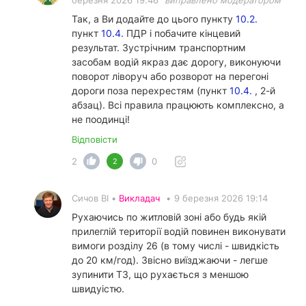
березня 2026 19:46
виправлено модератором
Так, а Ви додайте до цього пункту
10.2.
пункт
10.4.
ПДР і побачите кінцевий
результат. Зустрічним транспортним
засобам водій якраз дає дорогу, виконуючи
поворот ліворуч або розворот на перегоні
дороги поза перехрестям (пункт
10.4.
, 2-й
абзац). Всі правила працюють комплексно, а
не поодинці!
Відповісти
2
0
2
Сичов ВІ •
Викладач
•
9 березня 2026 19:14
Рухаючись по житловій зоні або будь якій
прилеглій території водій повинен виконувати
вимоги розділу 26 (в тому числі - швидкість
до 20 км/год). Звісно виїзджаючи - легше
зупинити ТЗ, що рухається з меншою
швидуістю.