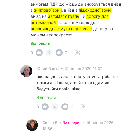
вимогам ПДР до місць де викорується виїзд
з
житлової зони
, виїзд з
пішоходної зони,
виїзд на
автомагістраль
чи
дорогу для
автомобілей.
Також в місцях де
велосипедна смуга перетинає
дорогу за
межами перехрестя.
Відповісти
0
0
0
Юрий Заика
•
15 липня 2026 17:37
цікава ідея, але ж поступатись треба не
тільки автівкам, але й пішоходам які
будуть йти повільніше
Відповісти
0
0
0
Сичов ВІ •
Викладач
•
15 липня 2026
18:56