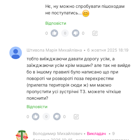
Нє, ну можно спробувати пішоходам
не поступатись...
Відповісти
0
0
0
Штивола Марія Михайлівна
•
6 жовтня 2025 18:19
тобто виїжджаючи давати дорогу усім, а
заїжджаючи усім крім машин? але так не вийде
бо в іншому правилі було написано що при
повороті чи розвороті поза перехрестям
(прилегла територія сюди ж) ми маємо
пропустити усі зустрічні ТЗ. можете чіткіше
пояснити?
Відповісти
0
0
0
Володимир Михайлович •
Викладач
•
9