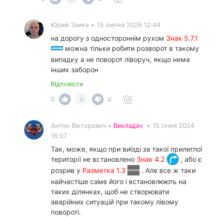
Юрий Заика
•
15 липня 2026 12:44
на дорогу з одностороннім рухом
Знак 5.7.1
можна тільки робити розворот в такому
випадку а не поворот ліворуч, якщо нема
інших заборон
Відповісти
0
0
0
Антон Вікторович •
Викладач
•
15 січня 2024
16:07
Так, може, якщо при виїзді за такої прилеглої
території не встановлено
Знак 4.2
, або є
розрив у
Разметка 1.3
. Але все ж таки
найчастіше саме його і встановлюють на
таких ділянках, щоб не створювати
аварійних ситуацій при такому лівому
повороті.