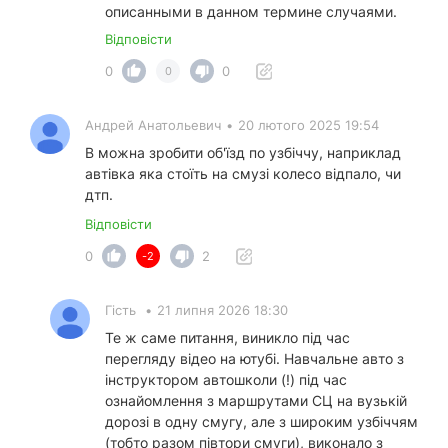
описанными в данном термине случаями.
Відповісти
0
0
0
Андрей Анатольевич
•
20 лютого 2025 19:54
В можна зробити об'їзд по узбіччу, наприклад
автівка яка стоїть на смузі колесо відпало, чи
дтп.
Відповісти
0
2
-2
Гість
•
21 липня 2026 18:30
Те ж саме питання, виникло під час
перегляду відео на ютубі. Навчальне авто з
інструктором автошколи (!) під час
ознайомлення з маршрутами СЦ на вузькій
дорозі в одну смугу, але з широким узбіччям
(тобто разом півтори смуги), виконало з