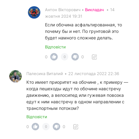
Антон Вікторович •
Викладач
•
14
жовтня 2024 19:31
Если обочина асфальтированная, то
почему бы и нет. По грунтовой это
будет намного сложнее делать.
Відповісти
0
0
0
Палесика Виталий
•
22 листопада 2022 22:36
Кто имеет приоритет на обочине , к примеру —
когда пешеходы идут по обочине навстречу
движению, а велосипед или гужевая повозка
едут к ним навстречу в одном направлении с
транспортным потоком?
Відповісти
0
0
0