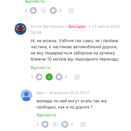
Відповісти
0
0
0
Антон Вікторович •
Викладач
•
25 квітня 2024
08:09
Ні, не можна. Узбіччя так само, як і проїзна
частина, є частиною автомобільної дороги,
на яку поширюється заборона на зупинку
ближче 10 метрів від пішохідного переходу.
Відповісти
3
0
3
Іван
•
14 жовтня 2024 19:27
мопеды по ней могут ехать так же
свободно, как и по дороге ?
Відповісти
0
0
0