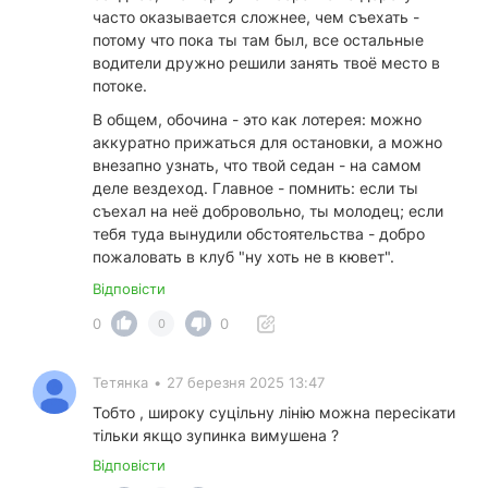
часто оказывается сложнее, чем съехать -
потому что пока ты там был, все остальные
водители дружно решили занять твоё место в
потоке.
В общем, обочина - это как лотерея: можно
аккуратно прижаться для остановки, а можно
внезапно узнать, что твой седан - на самом
деле вездеход. Главное - помнить: если ты
съехал на неё добровольно, ты молодец; если
тебя туда вынудили обстоятельства - добро
пожаловать в клуб "ну хоть не в кювет".
Відповісти
0
0
0
Тетянка
•
27 березня 2025 13:47
Тобто , широку суцільну лінію можна пересікати
тільки якщо зупинка вимушена ?
Відповісти