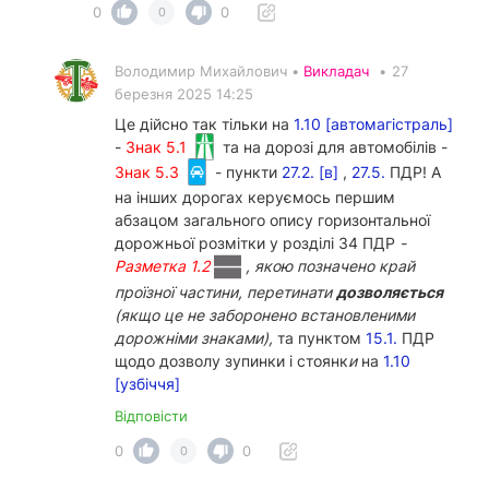
0
0
0
Володимир Михайлович •
Викладач
•
27
березня 2025 14:25
Це дійсно так тільки на
1.10 [автомагістраль]
-
Знак 5.1
та на дорозі для автомобілів -
Знак 5.3
- пункти
27.2. [в]
,
27.5.
ПДР! А
на інших дорогах керуємось першим
абзацом загального опису горизонтальної
дорожньої розмітки у розділі 34 ПДР
-
Разметка 1.2
, якою позначено край
проїзної частини, перетинати
дозволяється
(якщо це не заборонено встановленими
дорожніми знаками),
та пунктом
15.1.
ПДР
щодо дозволу зупинки і стоянк
и
на
1.10
[узбіччя]
Відповісти
0
0
0