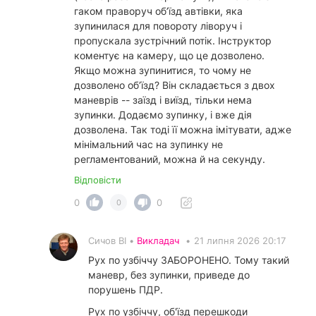
гаком праворуч об’їзд автівки, яка
зупинилася для повороту ліворуч і
пропускала зустрічний потік. Інструктор
коментує на камеру, що це дозволено.
Якщо можна зупинитися, то чому не
дозволено об’їзд? Він складається з двох
маневрів -- заїзд і виїзд, тільки нема
зупинки. Додаємо зупинку, і вже дія
дозволена. Так тоді її можна імітувати, адже
мінімальний час на зупинку не
регламентований, можна й на секунду.
Відповісти
0
0
0
Сичов ВІ •
Викладач
•
21 липня 2026 20:17
Рух по узбіччу ЗАБОРОНЕНО. Тому такий
маневр, без зупинки, приведе до
порушень ПДР.
Рух по узбіччу, об'їзд перешкоди