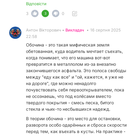
Відповісти
3
0
3
Антон Вікторович •
Викладач
•
16 серпня 2025
22:58
Обочина - это такая мифическая земля
обетованная, куда водитель мечтает съехать,
когда понимает, что его машина вот-вот
превратится в металлолом из-за внезапно
закончившегося асфальта. Это полоса свободы
между "еду как все" и "ой, кажется, я уже не
на дороге", где можно ненадолго
почувствовать себя первооткрывателем, пока
не осознаешь, что под колёсами вместо
твердого покрытия - смесь песка, битого
стекла и чьих-то несбывшихся надежд.
В теории обочина - это место для остановки,
разворота особо одарённых и сброса скорости
перед тем, как въехать в кусты. На практике -