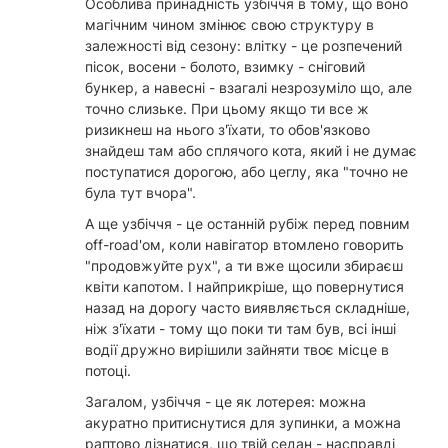
Особлива принадність узбіччя в тому, що воно
магічним чином змінює свою структуру в
залежності від сезону: влітку - це розпечений
пісок, восени - болото, взимку - сніговий
бункер, а навесні - взагалі незрозуміло що, але
точно слизьке. При цьому якщо ти все ж
ризикнеш на нього з'їхати, то обов'язково
знайдеш там або сплячого кота, який і не думає
поступатися дорогою, або цеглу, яка "точно не
була тут вчора".
А ще узбіччя - це останній рубіж перед повним
off-road'ом, коли навігатор втомлено говорить
"продовжуйте рух", а ти вже щосили збираєш
квіти капотом. І найприкріше, що повернутися
назад на дорогу часто виявляється складніше,
ніж з'їхати - тому що поки ти там був, всі інші
водії дружно вирішили зайняти твоє місце в
потоці.
Загалом, узбіччя - це як лотерея: можна
акуратно притиснутися для зупинки, а можна
раптово дізнатися, що твій седан - насправді