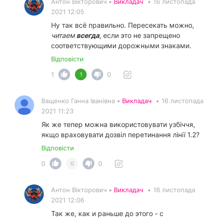
Антон Вікторович •
Викладач
•
16 листопада
2021 12:05
Ну так всё правильно. Пересекать можно,
читаем
всегда
, если это не запрещено
соответствующими дорожными знаками.
Відповісти
1
0
1
Ващенко Ганна Іванівна •
Викладач
•
16 листопада
2021 11:23
Як же тепер можна використовувати узбіччя,
якщо враховувати дозвіл перетинання лінії 1.2?
Відповісти
0
0
0
Антон Вікторович •
Викладач
•
16 листопада
2021 12:06
Так же, как и раньше до этого - с