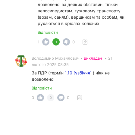
дозволено, за деяких обставин, тільки
велосипедистам, гужовому транспорту
(возам, саням), вершникам та особам, які
рухаються в кріслах колісних.
Відповісти
1
0
1
Володимир Михайлович •
Викладач
•
21
лютого 2025 08:35
За ПДР (термін
1.10 [узбіччя]
) ніяк не
дозволено!
Відповісти
0
0
0