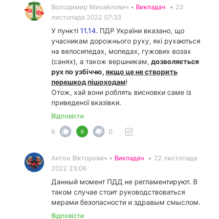
Володимир Михайлович •
Викладач
•
23
листопада 2022 07:33
У пункті
11.14.
ПДР України вказано, що
учасникам дорожнього руху, які рухаються
на велосипедах, мопедах, гужових возах
(санях), а також вершникам,
дозволяється
рух по узбіччю,
якщо це не створить
перешкод
пішоходам
!
Отож, хай вони роблять висновки саме із
приведеної вказівки.
Відповісти
6
0
6
Антон Вікторович •
Викладач
•
22 листопада
2022 23:06
Данный момент ПДД не регламентируют. В
таком случае стоит руководствоваться
мерами безопасности и здравым смыслом.
Відповісти