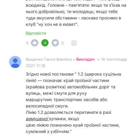
всюдихід. Головне - пам'ятати: якщо ти з'їхав на
нього добровільно, ти молодець; якщо тебе
туди змусили обставини - ласкаво просимо в
клуб "ну хоч не в кювет".
Відповісти
4
0
4
Ващенко Ганна Іванівна •
Викладач
•
16 листопада
2021 11:18
Згідно нової постанови " 1.2 (широка суцільна
лінія) — позначає край проїзної частини
(крайова розмітка) автомобільних доріг та
вулиць, межі смуги для руху
маршрутних транспортних засобів або
велосипедної смуги.
Лінію 1.2 дозволяється перетинати в разі
вимушеної
зупинки, якщо
цією лінією позначено край проїзної частини,
суміжний з узбіччям."