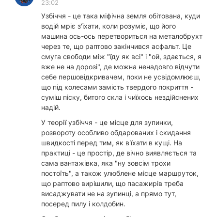
23:02
Узбіччя - це така міфічна земля обітована, куди
водій мріє з'їхати, коли розуміє, що його
машина ось-ось перетвориться на металобрухт
через те, що раптово закінчився асфальт. Це
смуга свободи між "їду як всі" і "ой, здається, я
вже не на дорозі", де можна ненадовго відчути
себе першовідкривачем, поки не усвідомлюєш,
що під колесами замість твердого покриття -
суміш піску, битого скла і чиїхось нездійснених
надій.
У теорії узбіччя - це місце для зупинки,
розвороту особливо обдарованих і скидання
швидкості перед тим, як в'їхати в кущі. На
практиці - це простір, де вічно виявляється та
сама вантажівка, яка "ну зовсім трохи
постоїть", а також улюблене місце маршруток,
що раптово вирішили, що пасажирів треба
висаджувати не на зупинці, а прямо тут,
посеред пилу і колдобин.