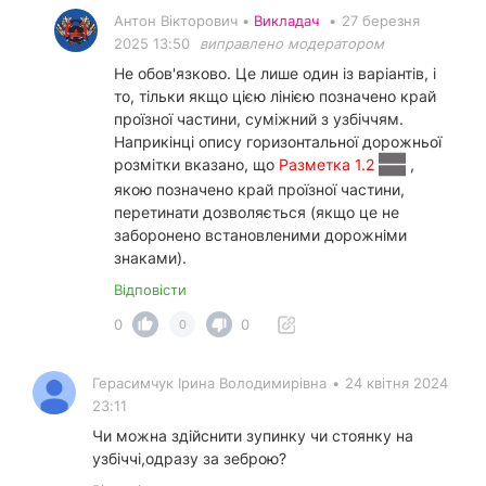
Антон Вікторович •
Викладач
•
27 березня
2025 13:50
виправлено модератором
Не обов'язково. Це лише один із варіантів, і
то, тільки якщо цією лінією позначено край
проїзної частини, суміжний з узбіччям.
Наприкінці опису горизонтальної дорожньої
розмітки вказано, що
Разметка 1.2
,
якою позначено край проїзної частини,
перетинати дозволяється (якщо це не
заборонено встановленими дорожніми
знаками).
Відповісти
0
0
0
Герасимчук Ірина Володимирівна
•
24 квітня 2024
23:11
Чи можна здійснити зупинку чи стоянку на
узбіччі,одразу за зеброю?