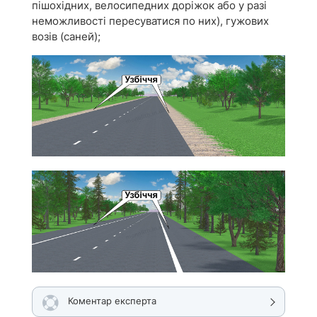
пішохідних, велосипедних доріжок або у разі
неможливості пересуватися по них), гужових
возів (саней);
Коментар експерта