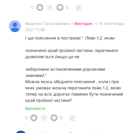
0
0
0
Ващенко Ганна Іванівна •
Викладач
•
16 листопада
2021 11:38
І ще пояснення в постанові "
Лінію 1.2, якою
позначено край проїзної частини, перетинати
дозволяється (якщо це не
заборонено встановленими дорожніми
знаками).
"
Можна якось обєднати пояснення , коли і при
яких умовах можна перетинати лінію 1.2, якою
тепер на всіх дорогах повинен бути позначений
край проїзної частини?
Відповісти
0
0
0