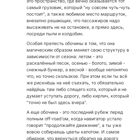
это пространство, где вечно оказывается тот
самый грузовик, который "ну совсем чуть-чуть
постоит", а также любимое место маршруток,
внезапно решающих, что пассажиров надо
высаживать не на остановке, а прямо здесь,
посреди пыли и колдобин.
Особая прелесть обочины в том, что она
магическим образом меняет свою структуру в
зависимости от сезона: летом - это
раскалённый песок, осенью - болото, зимой -
снежный бункер, а весной - вообще непонятно
что, но точно скользкое. При этом если ты всё
же рискнёшь на неё съехать, то обязательно
найдёшь там либо спящего кота, который и не
думает уступать дорогу, либо кирпич, который
"точно не был здесь вчера".
А еще обочина - это последний рубеж перед
полным off-road'ом, когда навигатор устало
говорит "продолжайте движение", а ты уже
вовсю собираешь цветы капотом. И самое
обидное, что вернуться обратно на дорогу